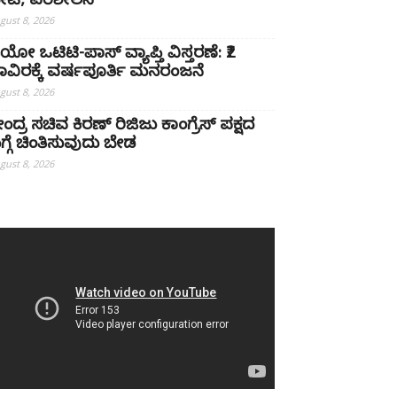
ೇಟಿ, ಪರಿಶೀಲನೆ
gust 8, 2026
ಿಯೋ ಒಟಿಟಿ-ಪಾಸ್ ವ್ಯಾಪ್ತಿ ವಿಸ್ತರಣೆ: ₹2
ಾವಿರಕ್ಕೆ ವರ್ಷಪೂರ್ತಿ ಮನರಂಜನೆ
gust 8, 2026
ೇಂದ್ರ ಸಚಿವ ಕಿರಣ್ ರಿಜಿಜು ಕಾಂಗ್ರೆಸ್ ಪಕ್ಷದ
ಗ್ಗೆ ಚಿಂತಿಸುವುದು ಬೇಡ
gust 8, 2026