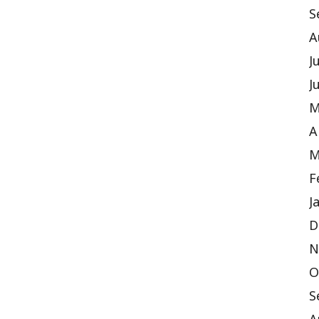
S
A
J
J
M
A
M
F
J
D
N
O
S