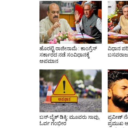
ಹೊರಟ್ಟಿ ರಾಜೀನಾಮೆ : ಕಾಂಗ್ರೆಸ್
ವಿಧಾನ ಪರಿ
ಸರ್ಕಾರದ ನಡೆ ಸಂವಿಧಾನಕ್ಕೆ
ಬಸವರಾಜ 
ಅಪಮಾನ
ಬಸ್-ಬೈಕ್ ಡಿಕ್ಕಿ: ಮೂವರು ಸಾವು,
ಪ್ರವೀಣ್ ನೆ
ಓರ್ವ ಗಂಭೀರ
ಪ್ರಮುಖ