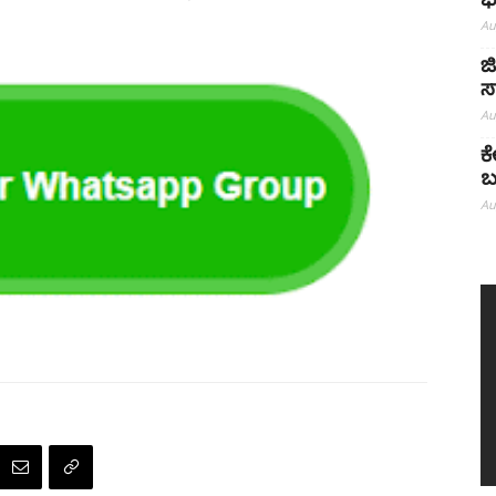
ಭ
Au
ಜ
ಸ
Au
ಕ
ಬ
Au