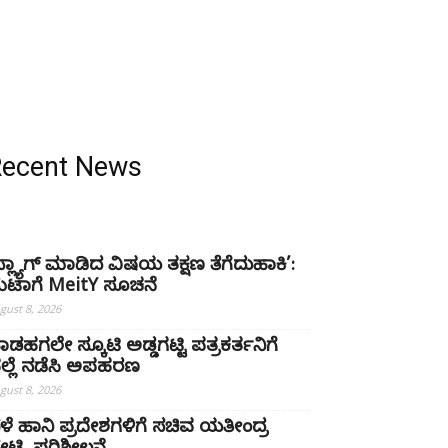
Recent News
ಫ್ಲ್ಯಾಗ್ ಮಾಡಿದ ವಿಷಯ ತಕ್ಷಣ ತೆಗೆದುಹಾಕಿ’:
ೆಟಾಗೆ MeitY ಸೂಚನೆ
gust 8, 2026
ಾಡಹಗಲೇ ಸ್ಕೂಟಿ ಅಡ್ಡಗಟ್ಟಿ ಪತ್ರಕರ್ತನಿಗೆ
ಲ್ಲೆ ನಡೆಸಿ ಅಪಹರಣ
gust 8, 2026
ೆಳೆ ಹಾನಿ ಪ್ರದೇಶಗಳಿಗೆ ಸಚಿವ ಯತೀಂದ್ರ