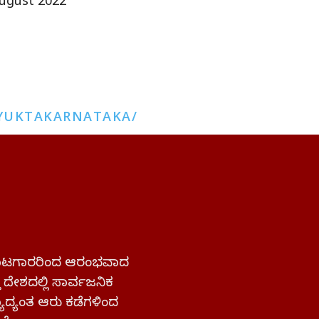
ugust 2022
YUKTAKARNATAKA/
 ಹೋರಾಟಗಾರರಿಂದ ಆರಂಭವಾದ
್ತ ದೇಶದಲ್ಲಿ ಸಾರ್ವಜನಿಕ
ಜ್ಯಾದ್ಯಂತ ಆರು ಕಡೆಗಳಿಂದ