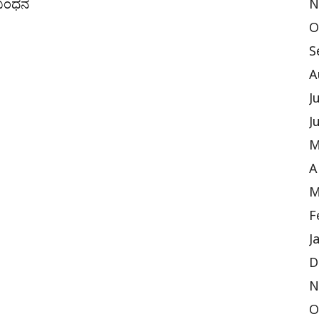
 ಬಂಧನ
N
O
S
A
J
J
M
A
M
F
J
D
N
O