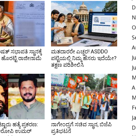
D
N
O
S
A
ಷತ್ ಸಭಾಪತಿ ಸ್ಥಾನಕ್ಕೆ
ಮತದಾರರೇ ಎಚ್ಚರ! ASDDO
ಹೊರಟ್ಟಿ ರಾಜೀನಾಮೆ
ಪಟ್ಟಿಯಲ್ಲಿ ನಿಮ್ಮ ಹೆಸರು ಇದೆಯೇ?
J
ತಕ್ಷಣ ಪರಿಶೀಲಿಸಿ
J
M
A
M
F
J
ಟ್ಟಾರು ಹತ್ಯೆ ಪ್ರಕರಣ:
ನಾಗೇಂದ್ರಗೆ ಸಚಿವ ಸ್ಥಾನ, ಬಿಜೆಪಿ
D
 ಆರೋಪಿ ಉಮರ್
ಪ್ರತಿಭಟನೆ