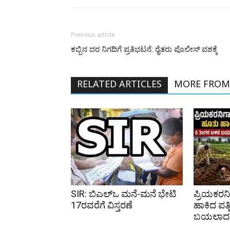
Previous article
ಕಬ್ಬಿನ ದರ ನಿಗದಿಗೆ ಪ್ರತಿಭಟನೆ: ರೈತರು ಪೊಲೀಸ್‌ ವಶಕ್ಕೆ
RELATED ARTICLES
MORE FROM
SIR: ಬಿಎಲ್ಒ ಮನೆ-ಮನೆ ಭೇಟಿ
ಪ್ರಿಯಕರನ
17ರವರೆಗೆ ವಿಸ್ತರಣೆ
ಹಾಕಿದ ಪತ್
ಬಯಲಾದ ಕ