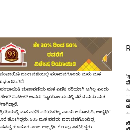
 ಗ್ರಾಮ ಪಂಚಾಯಿತಿ ಚುನಾವಣೆಯಲ್ಲಿ ಪರಾಭವಗೊಂಡು ಮರು ಮತ
‘
ಮುಖಭಂಗವಾಗಿದೆ.
ಮ
್ರಾಮ ಪಂಚಾಯಿತಿ ಚುನಾವಣೆಯ ಮತ ಎಣಿಕೆ ಸರಿಯಾಗಿ ಆಗಿಲ್ಲ ಎಂದು
Au
ವಸಾಹೇಬ್ ಪಾಟೀಲ್ ಅವರು ನ್ಯಾಯಾಲಯದಲ್ಲಿ ನಡೆದ ಮರು ಮತ
ಹ
ಿದ್ದಾರೆ.
ಹ
ಕ್ರಿಯೆಯಲ್ಲಿ ಮತ ಎಣಿಕೆ ಸರಿಯಾಗಿಲ್ಲ ಎಂದು ಆರೋಪಿಸಿ, ಅಭ್ಯರ್ಥಿ
Au
ೊರೆ ಹೋಗಿದ್ದರು. 505 ಮತ ಪಡೆದು ಪರಾಭವಗೊಂಡಿದ್ದ
ಬ
ನಪ್ಪ ಹೊಸೂರ ಎಂಬ ಅಭ್ಯರ್ಥಿ ಗೆಲುವು ಸಾಧಿಸಿದ್ದರು.