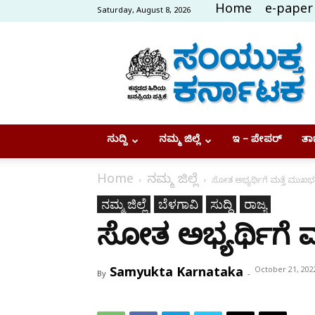
Home
e-paper
Saturday, August 8, 2026
Samyukta
Karnataka
ಸುದ್ದಿ
ನಮ್ಮ ಜಿಲ್ಲೆ
ಇ – ಪೇಪರ್
ತಾಜ
Home
ನಮ್ಮ ಜಿಲ್ಲೆ
ಸೋತ ಅಭ್ಯರ್ಥಿಗೆ ಮತ್ತೆ ಮುಖ
ನಮ್ಮ ಜಿಲ್ಲೆ
ಬೆಳಗಾವಿ
ಸುದ್ದಿ
ರಾಜ್ಯ
ಸೋತ ಅಭ್ಯರ್ಥಿಗೆ 
Samyukta Karnataka
October 21, 202
By
-