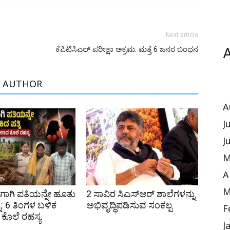
Next article
ಕೆಪಿಟಿಸಿಎಲ್ ಪರೀಕ್ಷಾ ಅಕ್ರಮ: ಮತ್ತೆ 6 ಜನರ ಬಂಧನ
A
 AUTHOR
A
J
J
M
A
M
ಿಗಾಗಿ ಪತಿಯನ್ನೇ ಹೂತು
2 ಸಾವಿರ ಸಿಎಸ್‌ಆರ್ ಶಾಲೆಗಳನ್ನು
ನಿ: 6 ತಿಂಗಳ ಬಳಿಕ
ಅಭಿವೃದ್ಧಿಪಡಿಸುವ ಸಂಕಲ್ಪ
F
ೊಲೆ ರಹಸ್ಯ
J