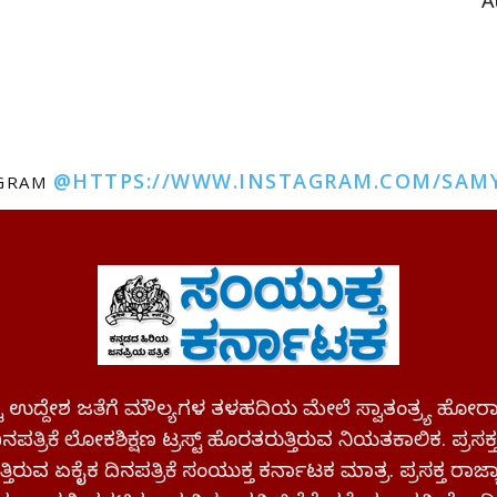
A
@HTTPS://WWW.INSTAGRAM.COM/SAM
AGRAM
ಪಷ್ಟ ಉದ್ದೇಶ ಜತೆಗೆ ಮೌಲ್ಯಗಳ ತಳಹದಿಯ ಮೇಲೆ ಸ್ವಾತಂತ್ರ್ಯ
ಪತ್ರಿಕೆ ಲೋಕಶಿಕ್ಷಣ ಟ್ರಸ್ಟ್ ಹೊರತರುತ್ತಿರುವ ನಿಯತಕಾಲಿಕ. ಪ್ರಸಕ
್ತಿರುವ ಏಕೈಕ ದಿನಪತ್ರಿಕೆ ಸಂಯುಕ್ತ ಕರ್ನಾಟಕ ಮಾತ್ರ. ಪ್ರಸಕ್ತ ರಾ