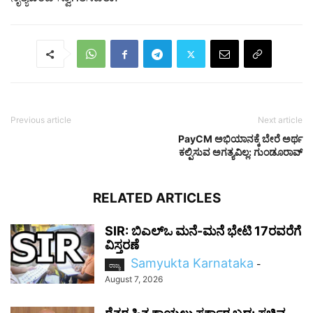
Previous article
Next article
PayCM ಅಭಿಯಾನಕ್ಕೆ ಬೇರೆ ಅರ್ಥ
ಕಲ್ಪಿಸುವ ಅಗತ್ಯವಿಲ್ಲ: ಗುಂಡೂರಾವ್‌
RELATED ARTICLES
SIR: ಬಿಎಲ್ಒ ಮನೆ-ಮನೆ ಭೇಟಿ 17ರವರೆಗೆ
ವಿಸ್ತರಣೆ
Samyukta Karnataka
-
ರಾಜ್ಯ
August 7, 2026