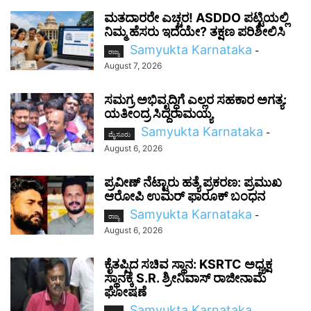
ಮತದಾರರೇ ಎಚ್ಚರ! ASDDO ಪಟ್ಟಿಯಲ್ಲಿ
ನಿಮ್ಮ ಹೆಸರು ಇದೆಯೇ? ತಕ್ಷಣ ಪರಿಶೀಲಿಸಿ
Samyukta Karnataka
-
ರಾಜ್ಯ
August 7, 2026
ಸಮಗ್ರ ಅಭಿವೃದ್ಧಿಗೆ ಎಲ್ಲರ ಸಹಕಾರ ಅಗತ್ಯ:
ಯತೀಂದ್ರ ಸಿದ್ದರಾಮಯ್ಯ
Samyukta Karnataka
-
ಮೈಸೂರು
August 6, 2026
ಪ್ರವೀಣ್ ನೆಟ್ಟಾರು ಹತ್ಯೆ ಪ್ರಕರಣ: ಪ್ರಮುಖ
ಆರೋಪಿ ಉಮರ್ ಫಾರೂಕ್ ಬಂಧನ
Samyukta Karnataka
-
ರಾಜ್ಯ
August 6, 2026
ಕೈತಪ್ಪಿದ ಸಚಿವ ಸ್ಥಾನ: KSRTC ಅಧ್ಯಕ್ಷ
ಸ್ಥಾನಕ್ಕೆ S.R. ಶ್ರೀನಿವಾಸ್ ರಾಜೀನಾಮೆ
ಘೋಷಣೆ
Samyukta Karnataka
-