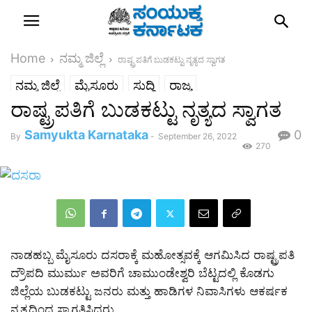
Home
ನಮ್ಮ ಜಿಲ್ಲೆ
ರಾಷ್ಟ್ರಪತಿಗೆ ಬುಡಕಟ್ಟು ನೃತ್ಯದ ಸ್ವಾಗತ
ನಮ್ಮ ಜಿಲ್ಲೆ
ಮೈಸೂರು
ಸುದ್ದಿ
ರಾಜ್ಯ
ರಾಷ್ಟ್ರಪತಿಗೆ ಬುಡಕಟ್ಟು ನೃತ್ಯದ ಸ್ವಾಗತ
Samyukta Karnataka
0
By
-
September 26, 2022
270
ನಾಡಹಬ್ಬ ಮೈಸೂರು ದಸರಾಕ್ಕೆ ಮಹೋತ್ಸವಕ್ಕೆ ಆಗಮಿಸಿದ ರಾಷ್ಟ್ರಪತಿ
ದ್ರೌಪದಿ ಮುರ್ಮು ಅವರಿಗೆ ಚಾಮುಂಡೇಶ್ವರಿ ಬೆಟ್ಟದಲ್ಲಿ ಕೊಡಗು
ಜಿಲ್ಲೆಯ ಬುಡಕಟ್ಟು ಜನರು ಮತ್ತು ಹಾಡಿಗಳ ನಿವಾಸಿಗಳು ಆಕರ್ಷಕ
ನೃತ್ಯದಿಂದ ಸ್ವಾಗತಿಸಿದರು.