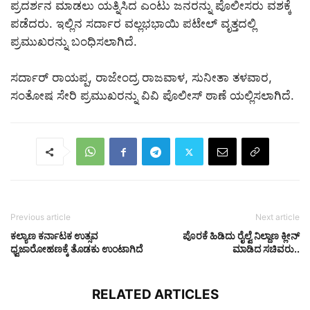
ಪ್ರದರ್ಶನ ಮಾಡಲು ಯತ್ನಿಸಿದ ಎಂಟು ಜನರನ್ನು ಪೊಲೀಸರು ವಶಕ್ಕೆ
ಪಡೆದರು. ಇಲ್ಲಿನ ಸರ್ದಾರ ವಲ್ಲಭಭಾಯಿ ಪಟೇಲ್ ವೃತ್ತದಲ್ಲಿ
ಪ್ರಮುಖರನ್ನು ಬಂಧಿಸಲಾಗಿದೆ.
ಸರ್ದಾರ್ ರಾಯಪ್ಪ, ರಾಜೇಂದ್ರ ರಾಜವಾಳ, ಸುನೀತಾ ತಳವಾರ,
ಸಂತೋಷ ಸೇರಿ ಪ್ರಮುಖರನ್ನು ವಿವಿ ಪೊಲೀಸ್ ಠಾಣೆ ಯಲ್ಲಿಸಲಾಗಿದೆ.
Previous article
Next article
ಕಲ್ಯಾಣ ಕರ್ನಾಟಕ ಉತ್ಸವ
ಪೊರಕೆ ಹಿಡಿದು ರೈಲ್ವೆ ನಿಲ್ದಾಣ ಕ್ಲೀನ್​
ಧ್ವಜಾರೋಹಣಕ್ಕೆ ತೊಡಕು ಉಂಟಾಗಿದೆ
ಮಾಡಿದ ಸಚಿವರು..
RELATED ARTICLES