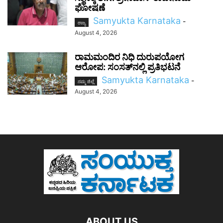
ಘೋಷಣೆ
Samyukta Karnataka
-
ರಾಜ್ಯ
August 4, 2026
ರಾಮಮಂದಿರ ನಿಧಿ ದುರುಪಯೋಗ
ಆರೋಪ: ಸಂಸತ್‌ನಲ್ಲಿ ಪ್ರತಿಭಟನೆ
Samyukta Karnataka
-
ನಮ್ಮ ಜಿಲ್ಲೆ
August 4, 2026
ABOUT US