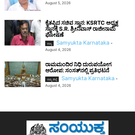
August 5, 2026
ಕೈತಪ್ಪಿದ ಸಚಿವ ಸ್ಥಾನ: KSRTC ಅಧ್ಯಕ್ಷ
ಸ್ಥಾನಕ್ಕೆ S.R. ಶ್ರೀನಿವಾಸ್ ರಾಜೀನಾಮೆ
ಘೋಷಣೆ
Samyukta Karnataka
-
ರಾಜ್ಯ
August 4, 2026
ರಾಮಮಂದಿರ ನಿಧಿ ದುರುಪಯೋಗ
ಆರೋಪ: ಸಂಸತ್‌ನಲ್ಲಿ ಪ್ರತಿಭಟನೆ
Samyukta Karnataka
-
ನಮ್ಮ ಜಿಲ್ಲೆ
August 4, 2026