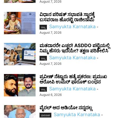
August 7, 2026
ವಿಧಾನ ಪರಿಷತ್ ಸಭಾಪತಿ ಸ್ಥಾನಕ್ಕೆ
ಬಸವರಾಜ ಹೊರಟ್ಟಿ ರಾಜೀನಾಮೆ
Samyukta Karnataka
-
ರಾಜ್ಯ
August 7, 2026
ಮತದಾರರೇ ಎಚ್ಚರ! ASDDO ಪಟ್ಟಿಯಲ್ಲಿ
ನಿಮ್ಮ ಹೆಸರು ಇದೆಯೇ? ತಕ್ಷಣ ಪರಿಶೀಲಿಸಿ
Samyukta Karnataka
-
ರಾಜ್ಯ
August 7, 2026
ಪ್ರವೀಣ್ ನೆಟ್ಟಾರು ಹತ್ಯೆ ಪ್ರಕರಣ: ಪ್ರಮುಖ
ಆರೋಪಿ ಉಮರ್ ಫಾರೂಕ್ ಬಂಧನ
Samyukta Karnataka
-
ರಾಜ್ಯ
August 6, 2026
ವೈರಲ್ ಆದ ಆಡಿಯೋ ನನ್ನದಲ್ಲ
Samyukta Karnataka
-
ಧಾರವಾಡ