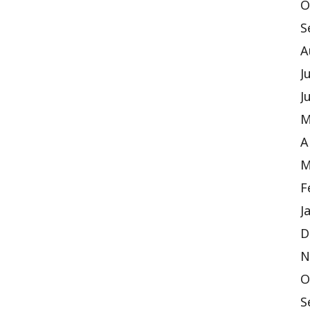
O
S
A
J
J
M
A
M
F
J
D
N
O
S