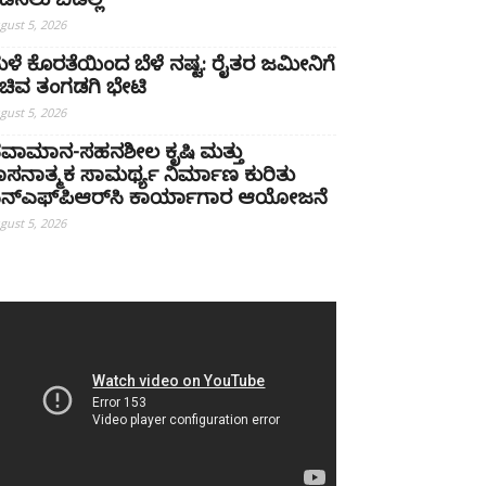
ಡೆಸಲು ಬಿಡಲ್ಲ
gust 5, 2026
ಳೆ ಕೊರತೆಯಿಂದ ಬೆಳೆ ನಷ್ಟ: ರೈತರ ಜಮೀನಿಗೆ
ಚಿವ ತಂಗಡಗಿ ಭೇಟಿ
gust 5, 2026
ವಾಮಾನ-ಸಹನಶೀಲ ಕೃಷಿ ಮತ್ತು
ಾಸನಾತ್ಮಕ ಸಾಮರ್ಥ್ಯ ನಿರ್ಮಾಣ ಕುರಿತು
ನ್‌ಎಫ್‌ಪಿಆರ್‌ಸಿ ಕಾರ್ಯಾಗಾರ ಆಯೋಜನೆ
gust 5, 2026