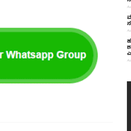
ನ
Au
ಮ
ಸ
Au
ಹ
ಶ
ಎ
Au