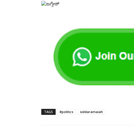
TAGS
#politics
siddaramaiah