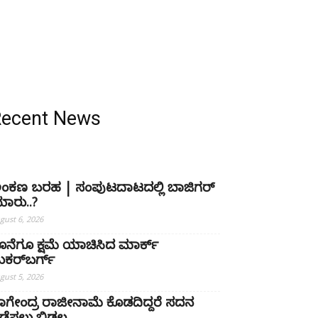
Recent News
ಂಕಣ ಬರಹ | ಸಂಪುಟದಾಟದಲ್ಲಿ ಬಾಜಿಗರ್
ಾರು..?
gust 6, 2026
ೊನೆಗೂ ಕ್ಷಮೆ ಯಾಚಿಸಿದ ಮಾರ್ಕ್
ುಕರ್‌ಬರ್ಗ್
gust 5, 2026
ಾಗೇಂದ್ರ ರಾಜೀನಾಮೆ ಕೊಡದಿದ್ದರೆ ಸದನ