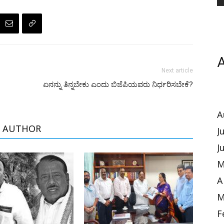
A
Next article
ಏನನ್ನು ತಿನ್ನಬೇಕು ಎಂದು ಬಿಜೆಪಿಯವರು ನಿರ್ಧರಿಸಬೇಕೆ?
A
 AUTHOR
J
J
M
A
M
F