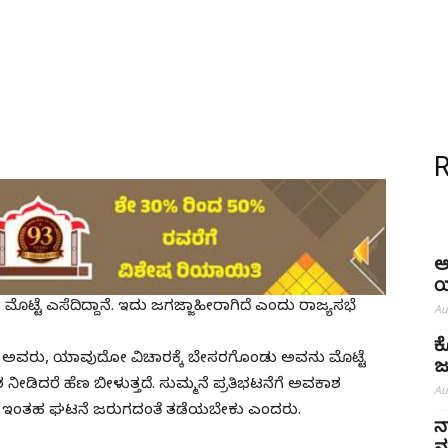
ಅ
ಯ
ಮೊಟ್ಟೆ ಎಸೆದಿದ್ದಾನೆ. ಇದು ಜಗಜ್ಜಾಹೀರಾಗಿದೆ ಎಂದು ರಾಜ್ಯಸಭೆ
Au
ಕ
 ಅವರು, ಯಾವುದೋ ವಿಚಾರಕ್ಕೆ ಬೇಸರಗೊಂಡು ಅವನು ಮೊಟ್ಟೆ
ಜ
ಾಶ ನೀಡಿದರೆ ಹೆಣ ಬೀಳುತ್ತದೆ. ಸುಮ್ಮನೆ ಪ್ರತಿಭಟನೆಗೆ ಅವಕಾಶ
Au
ೇಡ. ಇಂತಹ ಘಟನೆ ಜರುಗದಂತೆ ತಡೆಯಬೇಕು ಎಂದರು.
ನ