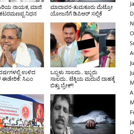
J
್ ಹಿರಿಯ ನಾಯಕ, ಮಾಜಿ
ಮಾದಾವರ-ತುಮಕೂರು ಮೆಟ್ರೋ
ಂಕಟರಮಣಪ್ಪ ನಿಧನ
ಯೋಜನೆಗೆ ಡಿಪಿಆರ್ ಸಲ್ಲಿಕೆ
D
N
O
S
A
J
ರ್ಷಗಳಲ್ಲಿ ಉಳಿದ
ಒಬ್ಬಳು ಸಾಲದು.. ಇಬ್ಬರು
J
ಈಡೇರಿಕೆ: ಸಿಎಂ
ಸಾಲದು.. ಟೆಕ್ಕಿಯ ಮದುವೆ ದಾಹಕ್ಕೆ
M
ಬಿತ್ತು ಬ್ರೇಕ್!
A
M
F
J
D