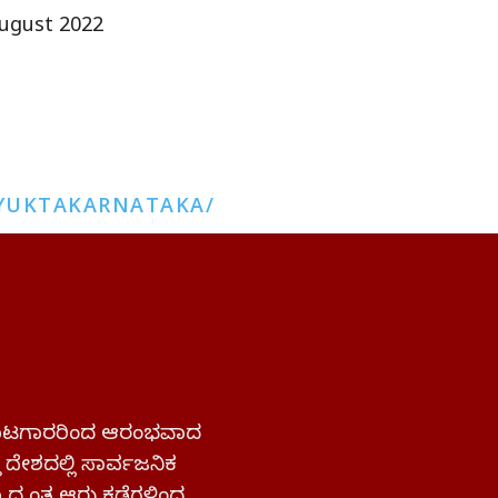
ugust 2022
YUKTAKARNATAKA/
 ಹೋರಾಟಗಾರರಿಂದ ಆರಂಭವಾದ
್ತ ದೇಶದಲ್ಲಿ ಸಾರ್ವಜನಿಕ