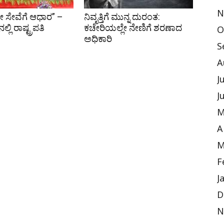
N
ವೇ ಸೇವೆಗೆ ಆಧಾರ” –
ನಿವೃತ್ತಿಗೆ ಮುನ್ನ ದುರಂತ:
ಲಿ ರಾಷ್ಟ್ರಪತಿ
ಕಚೇರಿಯಲ್ಲೇ ನೇಣಿಗೆ ಶರಣಾದ
O
ಅಧಿಕಾರಿ
S
A
J
J
M
A
M
F
J
D
N