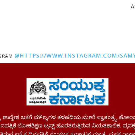
A
@HTTPS://WWW.INSTAGRAM.COM/SAM
AGRAM
ಪಷ್ಟ ಉದ್ದೇಶ ಜತೆಗೆ ಮೌಲ್ಯಗಳ ತಳಹದಿಯ ಮೇಲೆ ಸ್ವಾತಂತ್ರ್ಯ
ಪತ್ರಿಕೆ ಲೋಕಶಿಕ್ಷಣ ಟ್ರಸ್ಟ್ ಹೊರತರುತ್ತಿರುವ ನಿಯತಕಾಲಿಕ. ಪ್ರಸಕ