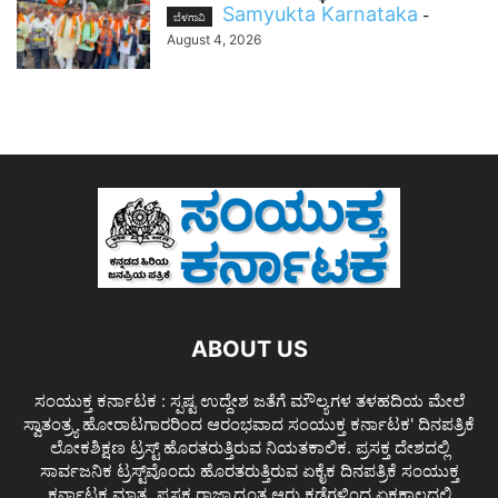
Samyukta Karnataka
-
ಬೆಳಗಾವಿ
August 4, 2026
ABOUT US
ಸಂಯುಕ್ತ ಕರ್ನಾಟಕ : ಸ್ಪಷ್ಟ ಉದ್ದೇಶ ಜತೆಗೆ ಮೌಲ್ಯಗಳ ತಳಹದಿಯ ಮೇಲೆ
ಸ್ವಾತಂತ್ರ್ಯ ಹೋರಾಟಗಾರರಿಂದ ಆರಂಭವಾದ ಸಂಯುಕ್ತ ಕರ್ನಾಟಕ' ದಿನಪತ್ರಿಕೆ
ಲೋಕಶಿಕ್ಷಣ ಟ್ರಸ್ಟ್ ಹೊರತರುತ್ತಿರುವ ನಿಯತಕಾಲಿಕ. ಪ್ರಸಕ್ತ ದೇಶದಲ್ಲಿ
ಸಾರ್ವಜನಿಕ ಟ್ರಸ್ಟ್‌ವೊಂದು ಹೊರತರುತ್ತಿರುವ ಏಕೈಕ ದಿನಪತ್ರಿಕೆ ಸಂಯುಕ್ತ
ಕರ್ನಾಟಕ ಮಾತ್ರ. ಪ್ರಸಕ್ತ ರಾಜ್ಯಾದ್ಯಂತ ಆರು ಕಡೆಗಳಿಂದ ಏಕಕಾಲದಲ್ಲಿ