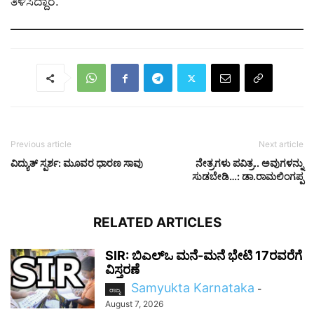
ತಿಳಿಸಿದ್ದಾರೆ.
Previous article
Next article
ವಿದ್ಯುತ್ ಸ್ಪರ್ಶ: ಮೂವರ ಧಾರಣ ಸಾವು
ನೇತ್ರಗಳು ಪವಿತ್ರ.. ಅವುಗಳನ್ನು
ಸುಡಬೇಡಿ…: ಡಾ.ರಾಮಲಿಂಗಪ್ಪ
RELATED ARTICLES
SIR: ಬಿಎಲ್ಒ ಮನೆ-ಮನೆ ಭೇಟಿ 17ರವರೆಗೆ
ವಿಸ್ತರಣೆ
Samyukta Karnataka
-
ರಾಜ್ಯ
August 7, 2026