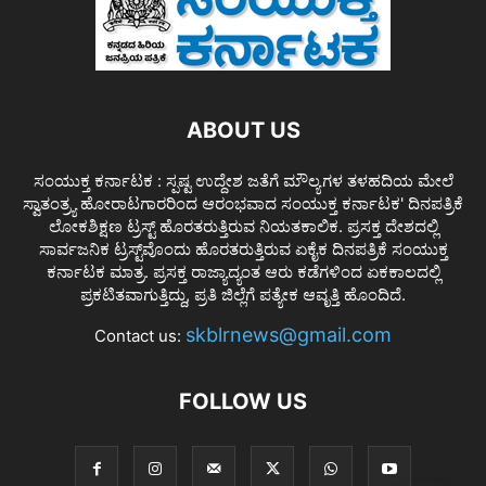
ABOUT US
ಸಂಯುಕ್ತ ಕರ್ನಾಟಕ : ಸ್ಪಷ್ಟ ಉದ್ದೇಶ ಜತೆಗೆ ಮೌಲ್ಯಗಳ ತಳಹದಿಯ ಮೇಲೆ
ಸ್ವಾತಂತ್ರ್ಯ ಹೋರಾಟಗಾರರಿಂದ ಆರಂಭವಾದ ಸಂಯುಕ್ತ ಕರ್ನಾಟಕ' ದಿನಪತ್ರಿಕೆ
ಲೋಕಶಿಕ್ಷಣ ಟ್ರಸ್ಟ್ ಹೊರತರುತ್ತಿರುವ ನಿಯತಕಾಲಿಕ. ಪ್ರಸಕ್ತ ದೇಶದಲ್ಲಿ
ಸಾರ್ವಜನಿಕ ಟ್ರಸ್ಟ್‌ವೊಂದು ಹೊರತರುತ್ತಿರುವ ಏಕೈಕ ದಿನಪತ್ರಿಕೆ ಸಂಯುಕ್ತ
ಕರ್ನಾಟಕ ಮಾತ್ರ. ಪ್ರಸಕ್ತ ರಾಜ್ಯಾದ್ಯಂತ ಆರು ಕಡೆಗಳಿಂದ ಏಕಕಾಲದಲ್ಲಿ
ಪ್ರಕಟಿತವಾಗುತ್ತಿದ್ದು, ಪ್ರತಿ ಜಿಲ್ಲೆಗೆ ಪತ್ಯೇಕ ಆವೃತ್ತಿ ಹೊಂದಿದೆ.
skblrnews@gmail.com
Contact us:
FOLLOW US