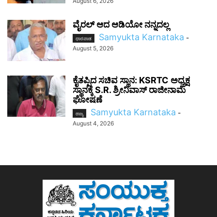
August 6, 2026
ವೈರಲ್ ಆದ ಆಡಿಯೋ ನನ್ನದಲ್ಲ
Samyukta Karnataka
-
ಧಾರವಾಡ
August 5, 2026
ಕೈತಪ್ಪಿದ ಸಚಿವ ಸ್ಥಾನ: KSRTC ಅಧ್ಯಕ್ಷ
ಸ್ಥಾನಕ್ಕೆ S.R. ಶ್ರೀನಿವಾಸ್ ರಾಜೀನಾಮೆ
ಘೋಷಣೆ
Samyukta Karnataka
-
ರಾಜ್ಯ
August 4, 2026