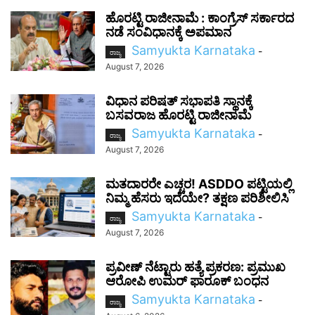
ಹೊರಟ್ಟಿ ರಾಜೀನಾಮೆ : ಕಾಂಗ್ರೆಸ್ ಸರ್ಕಾರದ
ನಡೆ ಸಂವಿಧಾನಕ್ಕೆ ಅಪಮಾನ
Samyukta Karnataka
-
ರಾಜ್ಯ
August 7, 2026
ವಿಧಾನ ಪರಿಷತ್ ಸಭಾಪತಿ ಸ್ಥಾನಕ್ಕೆ
ಬಸವರಾಜ ಹೊರಟ್ಟಿ ರಾಜೀನಾಮೆ
Samyukta Karnataka
-
ರಾಜ್ಯ
August 7, 2026
ಮತದಾರರೇ ಎಚ್ಚರ! ASDDO ಪಟ್ಟಿಯಲ್ಲಿ
ನಿಮ್ಮ ಹೆಸರು ಇದೆಯೇ? ತಕ್ಷಣ ಪರಿಶೀಲಿಸಿ
Samyukta Karnataka
-
ರಾಜ್ಯ
August 7, 2026
ಪ್ರವೀಣ್ ನೆಟ್ಟಾರು ಹತ್ಯೆ ಪ್ರಕರಣ: ಪ್ರಮುಖ
ಆರೋಪಿ ಉಮರ್ ಫಾರೂಕ್ ಬಂಧನ
Samyukta Karnataka
-
ರಾಜ್ಯ