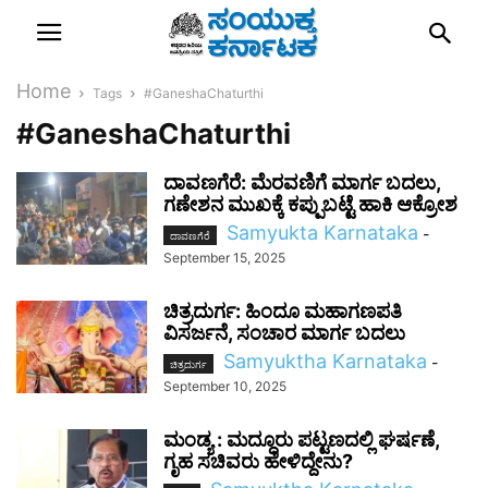
Home
Tags
#GaneshaChaturthi
#GaneshaChaturthi
ದಾವಣಗೆರೆ: ಮೆರವಣಿಗೆ ಮಾರ್ಗ ಬದಲು,
ಗಣೇಶನ ಮುಖಕ್ಕೆ ಕಪ್ಪುಬಟ್ಟೆ ಹಾಕಿ ಆಕ್ರೋಶ
Samyukta Karnataka
-
ದಾವಣಗೆರೆ
September 15, 2025
ಚಿತ್ರದುರ್ಗ: ಹಿಂದೂ ಮಹಾಗಣಪತಿ
ವಿಸರ್ಜನೆ, ಸಂಚಾರ ಮಾರ್ಗ ಬದಲು
Samyuktha Karnataka
-
ಚಿತ್ರದುರ್ಗ
September 10, 2025
ಮಂಡ್ಯ : ಮದ್ದೂರು ಪಟ್ಟಣದಲ್ಲಿ ಘರ್ಷಣೆ,
ಗೃಹ ಸಚಿವರು ಹೇಳಿದ್ದೇನು?