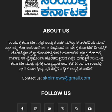
ABOUT US
ಸಂಯುಕ್ತ ಕರ್ನಾಟಕ : ಸ್ಪಷ್ಟ ಉದ್ದೇಶ ಜತೆಗೆ ಮೌಲ್ಯಗಳ ತಳಹದಿಯ ಮೇಲೆ
ಸ್ವಾತಂತ್ರ್ಯ ಹೋರಾಟಗಾರರಿಂದ ಆರಂಭವಾದ ಸಂಯುಕ್ತ ಕರ್ನಾಟಕ' ದಿನಪತ್ರಿಕೆ
ಲೋಕಶಿಕ್ಷಣ ಟ್ರಸ್ಟ್ ಹೊರತರುತ್ತಿರುವ ನಿಯತಕಾಲಿಕ. ಪ್ರಸಕ್ತ ದೇಶದಲ್ಲಿ
ಸಾರ್ವಜನಿಕ ಟ್ರಸ್ಟ್‌ವೊಂದು ಹೊರತರುತ್ತಿರುವ ಏಕೈಕ ದಿನಪತ್ರಿಕೆ ಸಂಯುಕ್ತ
ಕರ್ನಾಟಕ ಮಾತ್ರ. ಪ್ರಸಕ್ತ ರಾಜ್ಯಾದ್ಯಂತ ಆರು ಕಡೆಗಳಿಂದ ಏಕಕಾಲದಲ್ಲಿ
ಪ್ರಕಟಿತವಾಗುತ್ತಿದ್ದು, ಪ್ರತಿ ಜಿಲ್ಲೆಗೆ ಪತ್ಯೇಕ ಆವೃತ್ತಿ ಹೊಂದಿದೆ.
skblrnews@gmail.com
Contact us:
FOLLOW US