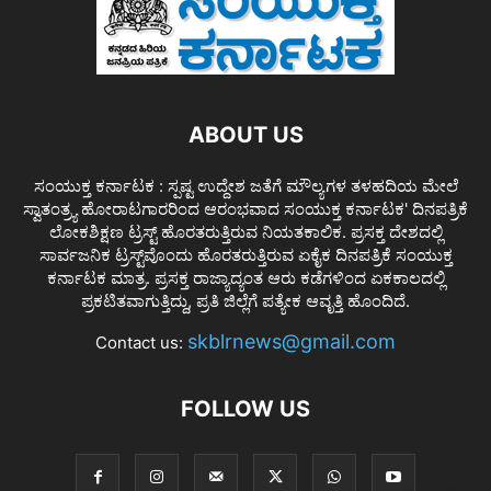
ABOUT US
ಸಂಯುಕ್ತ ಕರ್ನಾಟಕ : ಸ್ಪಷ್ಟ ಉದ್ದೇಶ ಜತೆಗೆ ಮೌಲ್ಯಗಳ ತಳಹದಿಯ ಮೇಲೆ
ಸ್ವಾತಂತ್ರ್ಯ ಹೋರಾಟಗಾರರಿಂದ ಆರಂಭವಾದ ಸಂಯುಕ್ತ ಕರ್ನಾಟಕ' ದಿನಪತ್ರಿಕೆ
ಲೋಕಶಿಕ್ಷಣ ಟ್ರಸ್ಟ್ ಹೊರತರುತ್ತಿರುವ ನಿಯತಕಾಲಿಕ. ಪ್ರಸಕ್ತ ದೇಶದಲ್ಲಿ
ಸಾರ್ವಜನಿಕ ಟ್ರಸ್ಟ್‌ವೊಂದು ಹೊರತರುತ್ತಿರುವ ಏಕೈಕ ದಿನಪತ್ರಿಕೆ ಸಂಯುಕ್ತ
ಕರ್ನಾಟಕ ಮಾತ್ರ. ಪ್ರಸಕ್ತ ರಾಜ್ಯಾದ್ಯಂತ ಆರು ಕಡೆಗಳಿಂದ ಏಕಕಾಲದಲ್ಲಿ
ಪ್ರಕಟಿತವಾಗುತ್ತಿದ್ದು, ಪ್ರತಿ ಜಿಲ್ಲೆಗೆ ಪತ್ಯೇಕ ಆವೃತ್ತಿ ಹೊಂದಿದೆ.
skblrnews@gmail.com
Contact us:
FOLLOW US