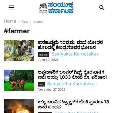
Home
Tags
#farmer
#farmer
ಕಾರಹುಣ್ಣಿಮೆ ಸಂಭ್ರಮ: ಮಾಜಿ ಯೋಧನ
ಹೊಲದಲ್ಲಿ ಕೇಂದ್ರ ಸಚಿವರ ಭೋಜನ
Samyukta Karnataka
-
ಧಾರವಾಡ
June 30, 2026
ಅನ್ನದಾತರಿಗೆ ಬಂಪರ್ ಗಿಫ್ಟ್: ರೈತರ ಖಾತೆಗೆ
ಜಮೆ ಆಯ್ತು 1,033 ಕೋಟಿ ರೂ. ಪರಿಹಾರ!
Samyuktha Karnataka
-
ರಾಜ್ಯ
November 27, 2025
ಕಬ್ಬು ತುಂಬಿದ ಟ್ರ್ಯಾಕ್ಟರ್‌ಗೆ ಬೆಂಕಿ ಪ್ರಕರಣ: 13
ಜನರ ಬಂಧನ