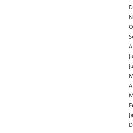
D
N
O
S
A
J
J
M
A
M
F
J
D