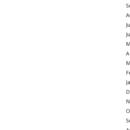
S
A
J
J
M
A
M
F
J
D
N
O
S