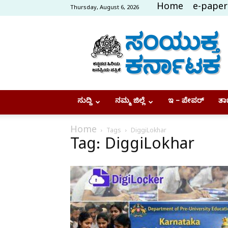
Home
e-paper
Thursday, August 6, 2026
Samyukta
Karnataka
ಸುದ್ದಿ
ನಮ್ಮ ಜಿಲ್ಲೆ
ಇ – ಪೇಪರ್
ತಾಜ
Home
Tags
DiggiLokhar
Tag: DiggiLokhar