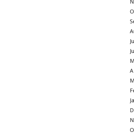
N
O
S
A
J
J
M
A
M
F
J
D
N
O