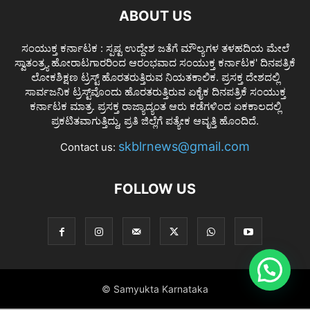
ABOUT US
ಸಂಯುಕ್ತ ಕರ್ನಾಟಕ : ಸ್ಪಷ್ಟ ಉದ್ದೇಶ ಜತೆಗೆ ಮೌಲ್ಯಗಳ ತಳಹದಿಯ ಮೇಲೆ
ಸ್ವಾತಂತ್ರ್ಯ ಹೋರಾಟಗಾರರಿಂದ ಆರಂಭವಾದ ಸಂಯುಕ್ತ ಕರ್ನಾಟಕ' ದಿನಪತ್ರಿಕೆ
ಲೋಕಶಿಕ್ಷಣ ಟ್ರಸ್ಟ್ ಹೊರತರುತ್ತಿರುವ ನಿಯತಕಾಲಿಕ. ಪ್ರಸಕ್ತ ದೇಶದಲ್ಲಿ
ಸಾರ್ವಜನಿಕ ಟ್ರಸ್ಟ್‌ವೊಂದು ಹೊರತರುತ್ತಿರುವ ಏಕೈಕ ದಿನಪತ್ರಿಕೆ ಸಂಯುಕ್ತ
ಕರ್ನಾಟಕ ಮಾತ್ರ. ಪ್ರಸಕ್ತ ರಾಜ್ಯಾದ್ಯಂತ ಆರು ಕಡೆಗಳಿಂದ ಏಕಕಾಲದಲ್ಲಿ
ಪ್ರಕಟಿತವಾಗುತ್ತಿದ್ದು, ಪ್ರತಿ ಜಿಲ್ಲೆಗೆ ಪತ್ಯೇಕ ಆವೃತ್ತಿ ಹೊಂದಿದೆ.
skblrnews@gmail.com
Contact us:
FOLLOW US
© Samyukta Karnataka