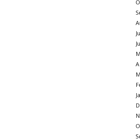
O
S
A
J
J
M
A
M
F
J
D
N
O
S