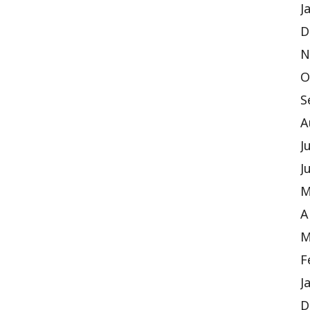
J
D
N
O
S
A
J
J
M
A
M
F
J
D