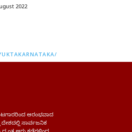
ugust 2022
YUKTAKARNATAKA/
 ಹೋರಾಟಗಾರರಿಂದ ಆರಂಭವಾದ
್ತ ದೇಶದಲ್ಲಿ ಸಾರ್ವಜನಿಕ