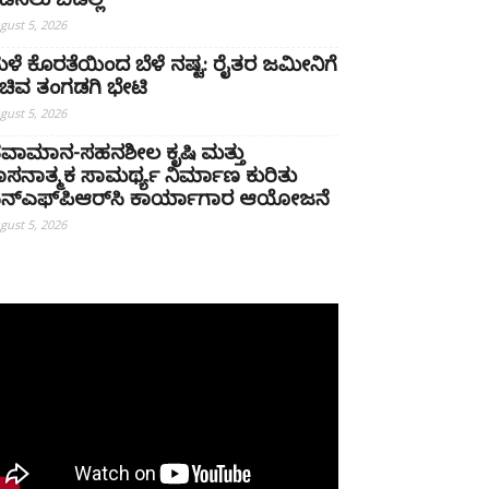
ಡೆಸಲು ಬಿಡಲ್ಲ
gust 5, 2026
ಳೆ ಕೊರತೆಯಿಂದ ಬೆಳೆ ನಷ್ಟ: ರೈತರ ಜಮೀನಿಗೆ
ಚಿವ ತಂಗಡಗಿ ಭೇಟಿ
gust 5, 2026
ವಾಮಾನ-ಸಹನಶೀಲ ಕೃಷಿ ಮತ್ತು
ಾಸನಾತ್ಮಕ ಸಾಮರ್ಥ್ಯ ನಿರ್ಮಾಣ ಕುರಿತು
ನ್‌ಎಫ್‌ಪಿಆರ್‌ಸಿ ಕಾರ್ಯಾಗಾರ ಆಯೋಜನೆ
gust 5, 2026