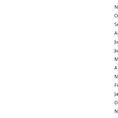
N
O
S
A
J
J
M
A
M
F
J
D
N