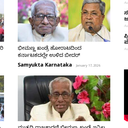
Au
ಸ
ಜ
Au
ಪ
ಪ
ರಿ
ಭೀಮಣ್ಣ‌ ಖಂಡ್ರೆ ಹೋರಾಟದಿಂದ
Au
ಕರ್ನಾಟಕದಲ್ಲೇ ಉಳಿದ ಬೀದರ್
Samyukta Karnataka
-
January 17, 2026