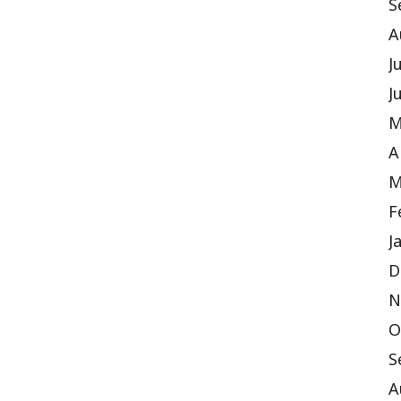
S
A
J
J
M
A
M
F
J
D
N
O
S
A