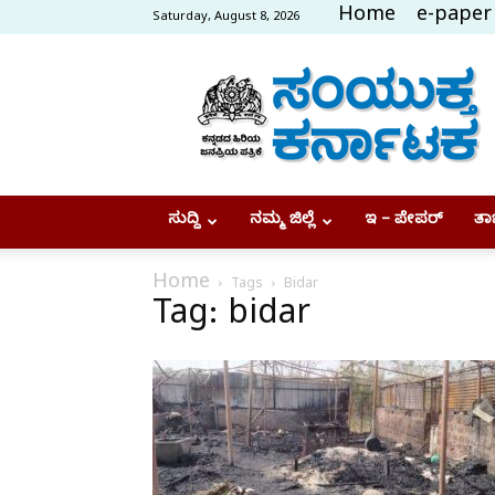
Home
e-paper
Saturday, August 8, 2026
Samyukta
Karnataka
ಸುದ್ದಿ
ನಮ್ಮ ಜಿಲ್ಲೆ
ಇ – ಪೇಪರ್
ತಾಜ
Home
Tags
Bidar
Tag: bidar