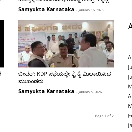
ಯ
ಮುತ್ಸದ್ದಿ ರಾಜಕಾರಣಿ ಭೀಮಣ್ಣ ಖಂಡ್ರೆ ಇನ್ನಿಲ್ಲ
Samyukta Karnataka
-
January 16, 2026
A
A
J
ರ
ಬೀದರ್‌: KDP ಸಭೆಯಲ್ಲೇ ಕೈ ಕೈ ಮಿಲಾಯಿಸಿದ
J
ಮುಖಂಡರು
M
Samyukta Karnataka
-
January 5, 2026
A
M
F
Page 1 of 2
J