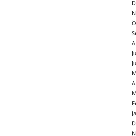
D
N
O
S
A
J
J
M
A
M
F
J
D
N