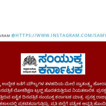
@HTTPS://WWW.INSTAGRAM.COM/SAM
AGRAM
ಪಷ್ಟ ಉದ್ದೇಶ ಜತೆಗೆ ಮೌಲ್ಯಗಳ ತಳಹದಿಯ ಮೇಲೆ ಸ್ವಾತಂತ್ರ್ಯ
ಪತ್ರಿಕೆ ಲೋಕಶಿಕ್ಷಣ ಟ್ರಸ್ಟ್ ಹೊರತರುತ್ತಿರುವ ನಿಯತಕಾಲಿಕ. ಪ್ರಸಕ
್ತಿರುವ ಏಕೈಕ ದಿನಪತ್ರಿಕೆ ಸಂಯುಕ್ತ ಕರ್ನಾಟಕ ಮಾತ್ರ. ಪ್ರಸಕ್ತ ರಾ
ಕಾಲದಲ್ಲಿ ಪ್ರಕಟಿತವಾಗುತ್ತಿದ್ದು, ಪ್ರತಿ ಜಿಲ್ಲೆಗೆ ಪತ್ಯೇಕ ಆವೃತ್ತಿ ಹೊಂದಿ