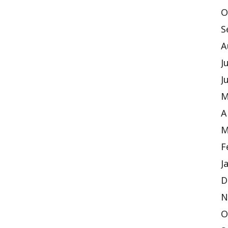
O
S
A
J
J
M
A
M
F
J
D
N
O