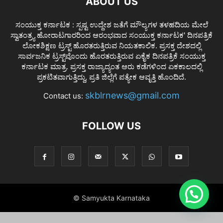
ABOUT US
ಸಂಯುಕ್ತ ಕರ್ನಾಟಕ : ಸ್ಪಷ್ಟ ಉದ್ದೇಶ ಜತೆಗೆ ಮೌಲ್ಯಗಳ ತಳಹದಿಯ ಮೇಲೆ
ಸ್ವಾತಂತ್ರ್ಯ ಹೋರಾಟಗಾರರಿಂದ ಆರಂಭವಾದ ಸಂಯುಕ್ತ ಕರ್ನಾಟಕ' ದಿನಪತ್ರಿಕೆ
ಲೋಕಶಿಕ್ಷಣ ಟ್ರಸ್ಟ್ ಹೊರತರುತ್ತಿರುವ ನಿಯತಕಾಲಿಕ. ಪ್ರಸಕ್ತ ದೇಶದಲ್ಲಿ
ಸಾರ್ವಜನಿಕ ಟ್ರಸ್ಟ್‌ವೊಂದು ಹೊರತರುತ್ತಿರುವ ಏಕೈಕ ದಿನಪತ್ರಿಕೆ ಸಂಯುಕ್ತ
ಕರ್ನಾಟಕ ಮಾತ್ರ. ಪ್ರಸಕ್ತ ರಾಜ್ಯಾದ್ಯಂತ ಆರು ಕಡೆಗಳಿಂದ ಏಕಕಾಲದಲ್ಲಿ
ಪ್ರಕಟಿತವಾಗುತ್ತಿದ್ದು, ಪ್ರತಿ ಜಿಲ್ಲೆಗೆ ಪತ್ಯೇಕ ಆವೃತ್ತಿ ಹೊಂದಿದೆ.
skblrnews@gmail.com
Contact us:
FOLLOW US
© Samyukta Karnataka