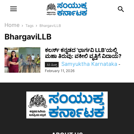
Home
Tags
BhargaviLLB
BhargaviLLB
ಕಲರ್ಸ್‌ ಕನ್ನಡದ ‘ಭಾರ್ಗವಿ LLB’ಯಲ್ಲಿ
ಮಹಾ ತಿರುವು: ವಕೀಲಿ ವೃತ್ತಿಗೆ ವಿದಾಯ?
Samyuktha Karnataka
-
ಸಿನಿ ಮಿಲ್ಸ್
February 11, 2026