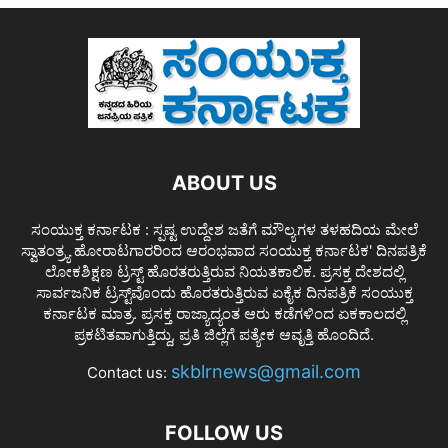
ABOUT US
ಸಂಯುಕ್ತ ಕರ್ನಾಟಕ : ಸ್ಪಷ್ಟ ಉದ್ದೇಶ ಜತೆಗೆ ಮೌಲ್ಯಗಳ ತಳಹದಿಯ ಮೇಲೆ
ಸ್ವಾತಂತ್ರ್ಯ ಹೋರಾಟಗಾರರಿಂದ ಆರಂಭವಾದ ಸಂಯುಕ್ತ ಕರ್ನಾಟಕ' ದಿನಪತ್ರಿಕೆ
ಲೋಕಶಿಕ್ಷಣ ಟ್ರಸ್ಟ್ ಹೊರತರುತ್ತಿರುವ ನಿಯತಕಾಲಿಕ. ಪ್ರಸಕ್ತ ದೇಶದಲ್ಲಿ
ಸಾರ್ವಜನಿಕ ಟ್ರಸ್ಟ್‌ವೊಂದು ಹೊರತರುತ್ತಿರುವ ಏಕೈಕ ದಿನಪತ್ರಿಕೆ ಸಂಯುಕ್ತ
ಕರ್ನಾಟಕ ಮಾತ್ರ. ಪ್ರಸಕ್ತ ರಾಜ್ಯಾದ್ಯಂತ ಆರು ಕಡೆಗಳಿಂದ ಏಕಕಾಲದಲ್ಲಿ
ಪ್ರಕಟಿತವಾಗುತ್ತಿದ್ದು, ಪ್ರತಿ ಜಿಲ್ಲೆಗೆ ಪತ್ಯೇಕ ಆವೃತ್ತಿ ಹೊಂದಿದೆ.
skblrnews@gmail.com
Contact us:
FOLLOW US