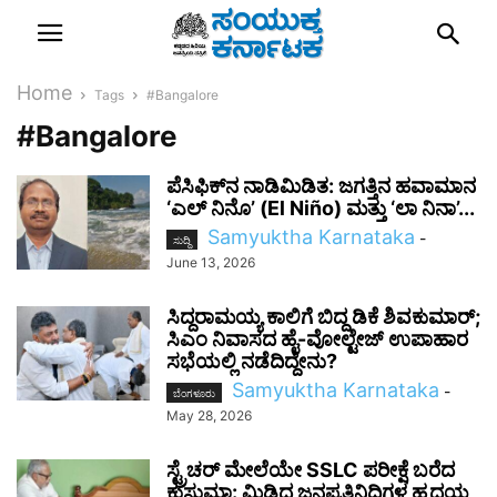
Home
Tags
#Bangalore
#Bangalore
ಪೆಸಿಫಿಕ್‌ನ ನಾಡಿಮಿಡಿತ: ಜಗತ್ತಿನ ಹವಾಮಾನ
‘ಎಲ್ ನಿನೊ’ (El Niño) ಮತ್ತು ‘ಲಾ ನಿನಾ’...
Samyuktha Karnataka
-
ಸುದ್ದಿ
June 13, 2026
ಸಿದ್ದರಾಮಯ್ಯ ಕಾಲಿಗೆ ಬಿದ್ದ ಡಿಕೆ ಶಿವಕುಮಾರ್;
ಸಿಎಂ ನಿವಾಸದ ಹೈ-ವೋಲ್ಟೇಜ್ ಉಪಾಹಾರ
ಸಭೆಯಲ್ಲಿ ನಡೆದಿದ್ದೇನು?
Samyuktha Karnataka
-
ಬೆಂಗಳೂರು
May 28, 2026
ಸ್ಟ್ರೆಚರ್ ಮೇಲೆಯೇ SSLC ಪರೀಕ್ಷೆ ಬರೆದ
ಕುಸುಮಾ: ಮಿಡಿದ ಜನಪ್ರತಿನಿಧಿಗಳ ಹೃದಯ