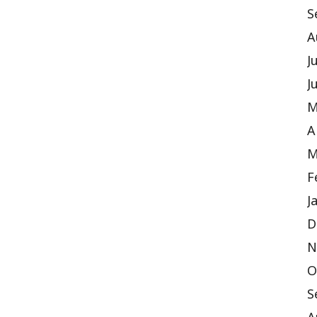
S
A
J
J
M
A
M
F
J
D
N
O
S