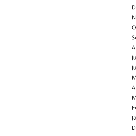
D
N
O
S
A
J
J
M
A
M
F
J
D