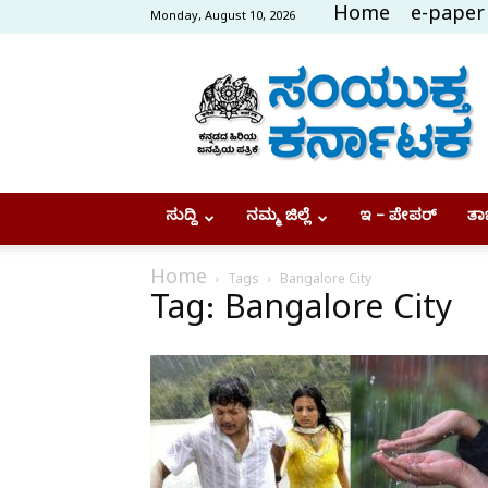
Home
e-paper
Monday, August 10, 2026
Samyukta
Karnataka
ಸುದ್ದಿ
ನಮ್ಮ ಜಿಲ್ಲೆ
ಇ – ಪೇಪರ್
ತಾಜ
Home
Tags
Bangalore City
Tag: Bangalore City