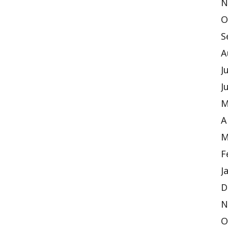
N
O
S
A
J
J
M
A
M
F
J
D
N
O