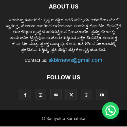
ABOUT US
ಸಂಯುಕ್ತ ಕರ್ನಾಟಕ : ಸ್ಪಷ್ಟ ಉದ್ದೇಶ ಜತೆಗೆ ಮೌಲ್ಯಗಳ ತಳಹದಿಯ ಮೇಲೆ
ಸ್ವಾತಂತ್ರ್ಯ ಹೋರಾಟಗಾರರಿಂದ ಆರಂಭವಾದ ಸಂಯುಕ್ತ ಕರ್ನಾಟಕ' ದಿನಪತ್ರಿಕೆ
ಲೋಕಶಿಕ್ಷಣ ಟ್ರಸ್ಟ್ ಹೊರತರುತ್ತಿರುವ ನಿಯತಕಾಲಿಕ. ಪ್ರಸಕ್ತ ದೇಶದಲ್ಲಿ
ಸಾರ್ವಜನಿಕ ಟ್ರಸ್ಟ್‌ವೊಂದು ಹೊರತರುತ್ತಿರುವ ಏಕೈಕ ದಿನಪತ್ರಿಕೆ ಸಂಯುಕ್ತ
ಕರ್ನಾಟಕ ಮಾತ್ರ. ಪ್ರಸಕ್ತ ರಾಜ್ಯಾದ್ಯಂತ ಆರು ಕಡೆಗಳಿಂದ ಏಕಕಾಲದಲ್ಲಿ
ಪ್ರಕಟಿತವಾಗುತ್ತಿದ್ದು, ಪ್ರತಿ ಜಿಲ್ಲೆಗೆ ಪತ್ಯೇಕ ಆವೃತ್ತಿ ಹೊಂದಿದೆ.
skblrnews@gmail.com
Contact us:
FOLLOW US
© Samyukta Karnataka