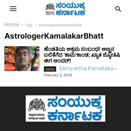
Home
Tags
AstrologerKamalakarBhatt
AstrologerKamalakarBhatt
ಹೆಂಡತಿಯ ಅಕ್ರಮ ಸಂಬಂಧ! ಅಣ್ಣನ
ಬಲಿತೆಗೆದ ‘ಕಾಮ’ಕಾಂಡ; ಖ್ಯಾತ ಜ್ಯೋತಿಷಿ
ಈಗ ಅಂದರ್!
Samyuktha Karnataka
-
ಅಪರಾಧ
February 3, 2026