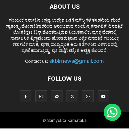
ABOUT US
ಸಂಯುಕ್ತ ಕರ್ನಾಟಕ : ಸ್ಪಷ್ಟ ಉದ್ದೇಶ ಜತೆಗೆ ಮೌಲ್ಯಗಳ ತಳಹದಿಯ ಮೇಲೆ
ಸ್ವಾತಂತ್ರ್ಯ ಹೋರಾಟಗಾರರಿಂದ ಆರಂಭವಾದ ಸಂಯುಕ್ತ ಕರ್ನಾಟಕ' ದಿನಪತ್ರಿಕೆ
ಲೋಕಶಿಕ್ಷಣ ಟ್ರಸ್ಟ್ ಹೊರತರುತ್ತಿರುವ ನಿಯತಕಾಲಿಕ. ಪ್ರಸಕ್ತ ದೇಶದಲ್ಲಿ
ಸಾರ್ವಜನಿಕ ಟ್ರಸ್ಟ್‌ವೊಂದು ಹೊರತರುತ್ತಿರುವ ಏಕೈಕ ದಿನಪತ್ರಿಕೆ ಸಂಯುಕ್ತ
ಕರ್ನಾಟಕ ಮಾತ್ರ. ಪ್ರಸಕ್ತ ರಾಜ್ಯಾದ್ಯಂತ ಆರು ಕಡೆಗಳಿಂದ ಏಕಕಾಲದಲ್ಲಿ
ಪ್ರಕಟಿತವಾಗುತ್ತಿದ್ದು, ಪ್ರತಿ ಜಿಲ್ಲೆಗೆ ಪತ್ಯೇಕ ಆವೃತ್ತಿ ಹೊಂದಿದೆ.
skblrnews@gmail.com
Contact us:
FOLLOW US
© Samyukta Karnataka