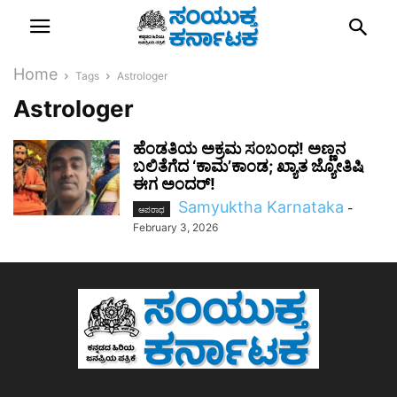
Home
Tags
Astrologer
Astrologer
ಹೆಂಡತಿಯ ಅಕ್ರಮ ಸಂಬಂಧ! ಅಣ್ಣನ
ಬಲಿತೆಗೆದ ‘ಕಾಮ’ಕಾಂಡ; ಖ್ಯಾತ ಜ್ಯೋತಿಷಿ
ಈಗ ಅಂದರ್!
Samyuktha Karnataka
-
ಅಪರಾಧ
February 3, 2026