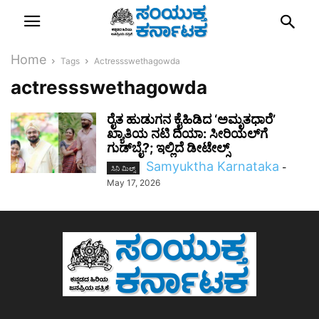
Home
Tags
Actressswethagowda
actressswethagowda
ರೈತ ಹುಡುಗನ ಕೈಹಿಡಿದ ‘ಅಮೃತಧಾರೆ’
ಖ್ಯಾತಿಯ ನಟಿ ದಿಯಾ: ಸೀರಿಯಲ್‌ಗೆ
ಗುಡ್‌ಬೈ?; ಇಲ್ಲಿದೆ ಡೀಟೇಲ್ಸ್
Samyuktha Karnataka
-
ಸಿನಿ ಮಿಲ್ಸ್
May 17, 2026