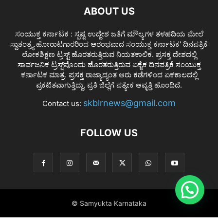
ABOUT US
ಸಂಯುಕ್ತ ಕರ್ನಾಟಕ : ಸ್ಪಷ್ಟ ಉದ್ದೇಶ ಜತೆಗೆ ಮೌಲ್ಯಗಳ ತಳಹದಿಯ ಮೇಲೆ
ಸ್ವಾತಂತ್ರ್ಯ ಹೋರಾಟಗಾರರಿಂದ ಆರಂಭವಾದ ಸಂಯುಕ್ತ ಕರ್ನಾಟಕ' ದಿನಪತ್ರಿಕೆ
ಲೋಕಶಿಕ್ಷಣ ಟ್ರಸ್ಟ್ ಹೊರತರುತ್ತಿರುವ ನಿಯತಕಾಲಿಕ. ಪ್ರಸಕ್ತ ದೇಶದಲ್ಲಿ
ಸಾರ್ವಜನಿಕ ಟ್ರಸ್ಟ್‌ವೊಂದು ಹೊರತರುತ್ತಿರುವ ಏಕೈಕ ದಿನಪತ್ರಿಕೆ ಸಂಯುಕ್ತ
ಕರ್ನಾಟಕ ಮಾತ್ರ. ಪ್ರಸಕ್ತ ರಾಜ್ಯಾದ್ಯಂತ ಆರು ಕಡೆಗಳಿಂದ ಏಕಕಾಲದಲ್ಲಿ
ಪ್ರಕಟಿತವಾಗುತ್ತಿದ್ದು, ಪ್ರತಿ ಜಿಲ್ಲೆಗೆ ಪತ್ಯೇಕ ಆವೃತ್ತಿ ಹೊಂದಿದೆ.
skblrnews@gmail.com
Contact us:
FOLLOW US
© Samyukta Karnataka