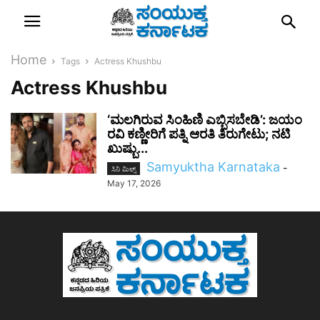
Home
Tags
Actress Khushbu
Actress Khushbu
‘ಮಲಗಿರುವ ಸಿಂಹಿಣಿ ಎಬ್ಬಿಸಬೇಡಿ’: ಜಯಂ
ರವಿ ಕಣ್ಣೀರಿಗೆ ಪತ್ನಿ ಆರತಿ ತಿರುಗೇಟು; ನಟಿ
ಖುಷ್ಬು...
Samyuktha Karnataka
-
ಸಿನಿ ಮಿಲ್ಸ್
May 17, 2026