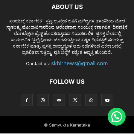
ABOUT US
ಸಂಯುಕ್ತ ಕರ್ನಾಟಕ : ಸ್ಪಷ್ಟ ಉದ್ದೇಶ ಜತೆಗೆ ಮೌಲ್ಯಗಳ ತಳಹದಿಯ ಮೇಲೆ
ಸ್ವಾತಂತ್ರ್ಯ ಹೋರಾಟಗಾರರಿಂದ ಆರಂಭವಾದ ಸಂಯುಕ್ತ ಕರ್ನಾಟಕ' ದಿನಪತ್ರಿಕೆ
ಲೋಕಶಿಕ್ಷಣ ಟ್ರಸ್ಟ್ ಹೊರತರುತ್ತಿರುವ ನಿಯತಕಾಲಿಕ. ಪ್ರಸಕ್ತ ದೇಶದಲ್ಲಿ
ಸಾರ್ವಜನಿಕ ಟ್ರಸ್ಟ್‌ವೊಂದು ಹೊರತರುತ್ತಿರುವ ಏಕೈಕ ದಿನಪತ್ರಿಕೆ ಸಂಯುಕ್ತ
ಕರ್ನಾಟಕ ಮಾತ್ರ. ಪ್ರಸಕ್ತ ರಾಜ್ಯಾದ್ಯಂತ ಆರು ಕಡೆಗಳಿಂದ ಏಕಕಾಲದಲ್ಲಿ
ಪ್ರಕಟಿತವಾಗುತ್ತಿದ್ದು, ಪ್ರತಿ ಜಿಲ್ಲೆಗೆ ಪತ್ಯೇಕ ಆವೃತ್ತಿ ಹೊಂದಿದೆ.
skblrnews@gmail.com
Contact us:
FOLLOW US
© Samyukta Karnataka