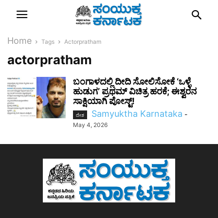
Home
Tags
Actorpratham
actorpratham
ಬಂಗಾಳದಲ್ಲಿ ದೀದಿ ಸೋಲಿಸೋಕೆ ‘ಒಳ್ಳೆ
ಹುಡುಗ’ ಪ್ರಥಮ್ ವಿಚಿತ್ರ ಹರಕೆ; ಈಶ್ವರನ
ಸಾಕ್ಷಿಯಾಗಿ ಪೋಸ್ಟ್!
Samyuktha Karnataka
-
ದೇಶ
May 4, 2026