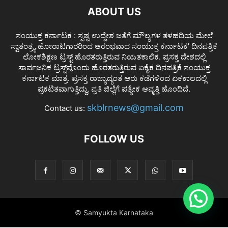
ABOUT US
ಸಂಯುಕ್ತ ಕರ್ನಾಟಕ : ಸ್ಪಷ್ಟ ಉದ್ದೇಶ ಜತೆಗೆ ಮೌಲ್ಯಗಳ ತಳಹದಿಯ ಮೇಲೆ
ಸ್ವಾತಂತ್ರ್ಯ ಹೋರಾಟಗಾರರಿಂದ ಆರಂಭವಾದ ಸಂಯುಕ್ತ ಕರ್ನಾಟಕ' ದಿನಪತ್ರಿಕೆ
ಲೋಕಶಿಕ್ಷಣ ಟ್ರಸ್ಟ್ ಹೊರತರುತ್ತಿರುವ ನಿಯತಕಾಲಿಕ. ಪ್ರಸಕ್ತ ದೇಶದಲ್ಲಿ
ಸಾರ್ವಜನಿಕ ಟ್ರಸ್ಟ್‌ವೊಂದು ಹೊರತರುತ್ತಿರುವ ಏಕೈಕ ದಿನಪತ್ರಿಕೆ ಸಂಯುಕ್ತ
ಕರ್ನಾಟಕ ಮಾತ್ರ. ಪ್ರಸಕ್ತ ರಾಜ್ಯಾದ್ಯಂತ ಆರು ಕಡೆಗಳಿಂದ ಏಕಕಾಲದಲ್ಲಿ
ಪ್ರಕಟಿತವಾಗುತ್ತಿದ್ದು, ಪ್ರತಿ ಜಿಲ್ಲೆಗೆ ಪತ್ಯೇಕ ಆವೃತ್ತಿ ಹೊಂದಿದೆ.
skblrnews@gmail.com
Contact us:
FOLLOW US
© Samyukta Karnataka