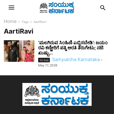
Home
Tags
AartiRavi
AartiRavi
‘ಮಲಗಿರುವ ಸಿಂಹಿಣಿ ಎಬ್ಬಿಸಬೇಡಿ’: ಜಯಂ
ರವಿ ಕಣ್ಣೀರಿಗೆ ಪತ್ನಿ ಆರತಿ ತಿರುಗೇಟು; ನಟಿ
ಖುಷ್ಬು...
Samyuktha Karnataka
-
ಸಿನಿ ಮಿಲ್ಸ್
May 17, 2026