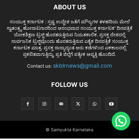
ABOUT US
ಸಂಯುಕ್ತ ಕರ್ನಾಟಕ : ಸ್ಪಷ್ಟ ಉದ್ದೇಶ ಜತೆಗೆ ಮೌಲ್ಯಗಳ ತಳಹದಿಯ ಮೇಲೆ
ಸ್ವಾತಂತ್ರ್ಯ ಹೋರಾಟಗಾರರಿಂದ ಆರಂಭವಾದ ಸಂಯುಕ್ತ ಕರ್ನಾಟಕ' ದಿನಪತ್ರಿಕೆ
ಲೋಕಶಿಕ್ಷಣ ಟ್ರಸ್ಟ್ ಹೊರತರುತ್ತಿರುವ ನಿಯತಕಾಲಿಕ. ಪ್ರಸಕ್ತ ದೇಶದಲ್ಲಿ
ಸಾರ್ವಜನಿಕ ಟ್ರಸ್ಟ್‌ವೊಂದು ಹೊರತರುತ್ತಿರುವ ಏಕೈಕ ದಿನಪತ್ರಿಕೆ ಸಂಯುಕ್ತ
ಕರ್ನಾಟಕ ಮಾತ್ರ. ಪ್ರಸಕ್ತ ರಾಜ್ಯಾದ್ಯಂತ ಆರು ಕಡೆಗಳಿಂದ ಏಕಕಾಲದಲ್ಲಿ
ಪ್ರಕಟಿತವಾಗುತ್ತಿದ್ದು, ಪ್ರತಿ ಜಿಲ್ಲೆಗೆ ಪತ್ಯೇಕ ಆವೃತ್ತಿ ಹೊಂದಿದೆ.
skblrnews@gmail.com
Contact us:
FOLLOW US
© Samyukta Karnataka