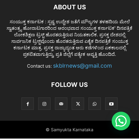
ABOUT US
ಸಂಯುಕ್ತ ಕರ್ನಾಟಕ : ಸ್ಪಷ್ಟ ಉದ್ದೇಶ ಜತೆಗೆ ಮೌಲ್ಯಗಳ ತಳಹದಿಯ ಮೇಲೆ
ಸ್ವಾತಂತ್ರ್ಯ ಹೋರಾಟಗಾರರಿಂದ ಆರಂಭವಾದ ಸಂಯುಕ್ತ ಕರ್ನಾಟಕ' ದಿನಪತ್ರಿಕೆ
ಲೋಕಶಿಕ್ಷಣ ಟ್ರಸ್ಟ್ ಹೊರತರುತ್ತಿರುವ ನಿಯತಕಾಲಿಕ. ಪ್ರಸಕ್ತ ದೇಶದಲ್ಲಿ
ಸಾರ್ವಜನಿಕ ಟ್ರಸ್ಟ್‌ವೊಂದು ಹೊರತರುತ್ತಿರುವ ಏಕೈಕ ದಿನಪತ್ರಿಕೆ ಸಂಯುಕ್ತ
ಕರ್ನಾಟಕ ಮಾತ್ರ. ಪ್ರಸಕ್ತ ರಾಜ್ಯಾದ್ಯಂತ ಆರು ಕಡೆಗಳಿಂದ ಏಕಕಾಲದಲ್ಲಿ
ಪ್ರಕಟಿತವಾಗುತ್ತಿದ್ದು, ಪ್ರತಿ ಜಿಲ್ಲೆಗೆ ಪತ್ಯೇಕ ಆವೃತ್ತಿ ಹೊಂದಿದೆ.
skblrnews@gmail.com
Contact us:
FOLLOW US
© Samyukta Karnataka