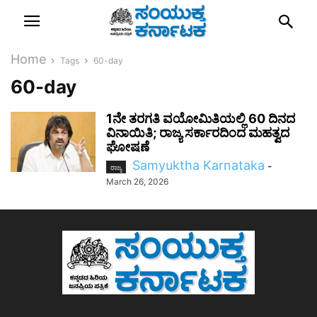
Home
Tags
60-day
60-day
1ನೇ ತರಗತಿ ವಯೋಮಿತಿಯಲ್ಲಿ 60 ದಿನದ
ವಿನಾಯಿತಿ; ರಾಜ್ಯ ಸರ್ಕಾರದಿಂದ ಮಹತ್ವದ
ಘೋಷಣೆ
Samyuktha Karnataka
-
ರಾಜ್ಯ
March 26, 2026