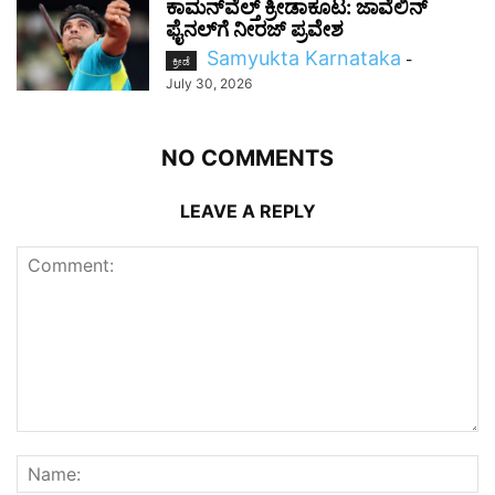
ಕಾಮನ್‌ವೆಲ್ತ್ ಕ್ರೀಡಾಕೂಟ: ಜಾವೆಲಿನ್
ಫೈನಲ್‌ಗೆ ನೀರಜ್ ಪ್ರವೇಶ
Samyukta Karnataka
-
ಕ್ರೀಡೆ
July 30, 2026
NO COMMENTS
LEAVE A REPLY