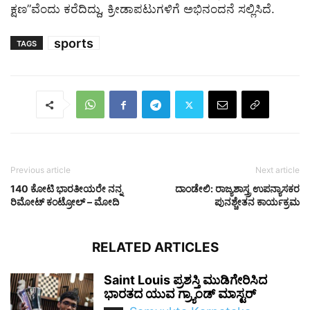
ಕ್ಷಣ”ವೆಂದು ಕರೆದಿದ್ದು, ಕ್ರೀಡಾಪಟುಗಳಿಗೆ ಅಭಿನಂದನೆ ಸಲ್ಲಿಸಿದೆ.
sports
TAGS
Previous article
Next article
140 ಕೋಟಿ ಭಾರತೀಯರೇ ನನ್ನ
ದಾಂಡೇಲಿ: ರಾಜ್ಯಶಾಸ್ತ್ರ ಉಪನ್ಯಾಸಕರ
ರಿಮೋಟ್‌ ಕಂಟ್ರೋಲ್ – ಮೋದಿ
ಪುನಶ್ಚೇತನ ಕಾರ್ಯಕ್ರಮ
RELATED ARTICLES
Saint Louis ಪ್ರಶಸ್ತಿ ಮುಡಿಗೇರಿಸಿದ
ಭಾರತದ ಯುವ ಗ್ರ್ಯಾಂಡ್ ಮಾಸ್ಟರ್