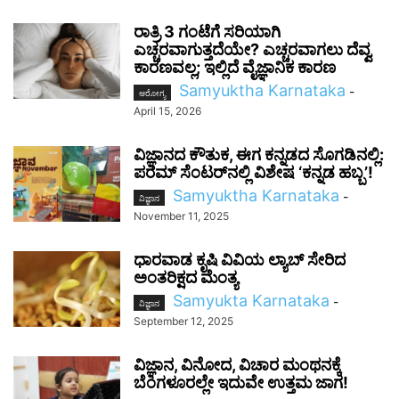
ರಾತ್ರಿ 3 ಗಂಟೆಗೆ ಸರಿಯಾಗಿ
ಎಚ್ಚರವಾಗುತ್ತದೆಯೇ? ಎಚ್ಚರವಾಗಲು ದೆವ್ವ
ಕಾರಣವಲ್ಲ; ಇಲ್ಲಿದೆ ವೈಜ್ಞಾನಿಕ ಕಾರಣ
Samyuktha Karnataka
-
ಆರೋಗ್ಯ
April 15, 2026
ವಿಜ್ಞಾನದ ಕೌತುಕ, ಈಗ ಕನ್ನಡದ ಸೊಗಡಿನಲ್ಲಿ:
ಪರಮ್ ಸೆಂಟರ್‌ನಲ್ಲಿ ವಿಶೇಷ ‘ಕನ್ನಡ ಹಬ್ಬ’!
Samyuktha Karnataka
-
ವಿಜ್ಞಾನ
November 11, 2025
ಧಾರವಾಡ ಕೃಷಿ ವಿವಿಯ ಲ್ಯಾಬ್ ಸೇರಿದ
ಅಂತರಿಕ್ಷದ ಮೆಂತ್ಯ
Samyukta Karnataka
-
ವಿಜ್ಞಾನ
September 12, 2025
ವಿಜ್ಞಾನ, ವಿನೋದ, ವಿಚಾರ ಮಂಥನಕ್ಕೆ
ಬೆಂಗಳೂರಲ್ಲೇ ಇದುವೇ ಉತ್ತಮ ಜಾಗ!