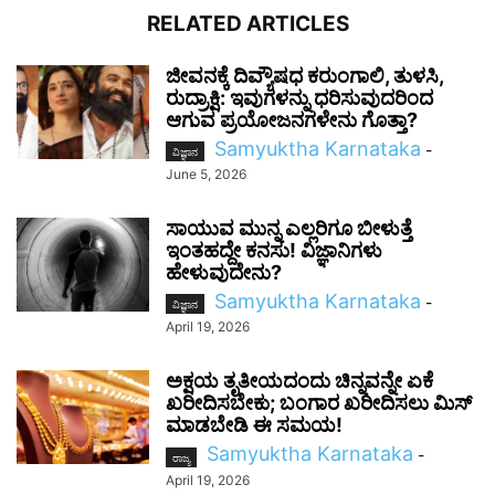
RELATED ARTICLES
ಜೀವನಕ್ಕೆ ದಿವ್ಯೌಷಧ ಕರುಂಗಾಲಿ, ತುಳಸಿ,
ರುದ್ರಾಕ್ಷಿ: ಇವುಗಳನ್ನು ಧರಿಸುವುದರಿಂದ
ಆಗುವ ಪ್ರಯೋಜನಗಳೇನು ಗೊತ್ತಾ?
Samyuktha Karnataka
-
ವಿಜ್ಞಾನ
June 5, 2026
ಸಾಯುವ ಮುನ್ನ ಎಲ್ಲರಿಗೂ ಬೀಳುತ್ತೆ
ಇಂತಹದ್ದೇ ಕನಸು! ವಿಜ್ಞಾನಿಗಳು
ಹೇಳುವುದೇನು?
Samyuktha Karnataka
-
ವಿಜ್ಞಾನ
April 19, 2026
ಅಕ್ಷಯ ತೃತೀಯದಂದು ಚಿನ್ನವನ್ನೇ ಏಕೆ
ಖರೀದಿಸಬೇಕು; ಬಂಗಾರ ಖರೀದಿಸಲು ಮಿಸ್
ಮಾಡಬೇಡಿ ಈ ಸಮಯ!
Samyuktha Karnataka
-
ರಾಜ್ಯ
April 19, 2026