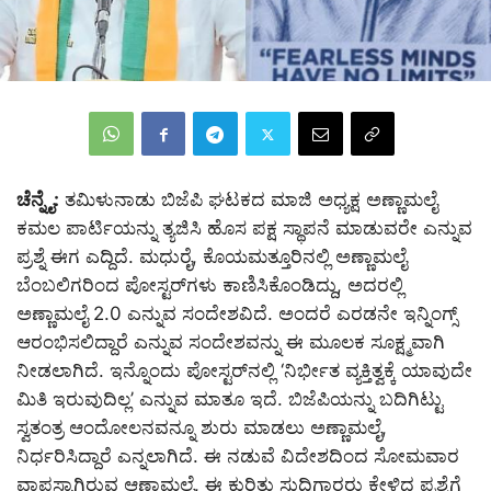
ಚೆನ್ನೈ:
ತಮಿಳುನಾಡು ಬಿಜೆಪಿ ಘಟಕದ ಮಾಜಿ ಅಧ್ಯಕ್ಷ ಅಣ್ಣಾಮಲೈ
ಕಮಲ ಪಾರ್ಟಿಯನ್ನು ತ್ಯಜಿಸಿ ಹೊಸ ಪಕ್ಷ ಸ್ಥಾಪನೆ ಮಾಡುವರೇ ಎನ್ನುವ
ಪ್ರಶ್ನೆ ಈಗ ಎದ್ದಿದೆ. ಮಧುರೈ, ಕೊಯಮತ್ತೂರಿನಲ್ಲಿ ಅಣ್ಣಾಮಲೈ
ಬೆಂಬಲಿಗರಿಂದ ಪೋಸ್ಟರ್‌ಗಳು ಕಾಣಿಸಿಕೊಂಡಿದ್ದು, ಅದರಲ್ಲಿ
ಅಣ್ಣಾಮಲೈ 2.0 ಎನ್ನುವ ಸಂದೇಶವಿದೆ. ಅಂದರೆ ಎರಡನೇ ಇನ್ನಿಂಗ್ಸ್
ಆರಂಭಿಸಲಿದ್ದಾರೆ ಎನ್ನುವ ಸಂದೇಶವನ್ನು ಈ ಮೂಲಕ ಸೂಕ್ಷ್ಮವಾಗಿ
ನೀಡಲಾಗಿದೆ. ಇನ್ನೊಂದು ಪೋಸ್ಟರ್‌ನಲ್ಲಿ ‘ನಿರ್ಭೀತ ವ್ಯಕ್ತಿತ್ವಕ್ಕೆ ಯಾವುದೇ
ಮಿತಿ ಇರುವುದಿಲ್ಲ’ ಎನ್ನುವ ಮಾತೂ ಇದೆ. ಬಿಜೆಪಿಯನ್ನು ಬದಿಗಿಟ್ಟು
ಸ್ವತಂತ್ರ ಆಂದೋಲನವನ್ನೂ ಶುರು ಮಾಡಲು ಅಣ್ಣಾಮಲೈ,
ನಿರ್ಧರಿಸಿದ್ದಾರೆ ಎನ್ನಲಾಗಿದೆ. ಈ ನಡುವೆ ವಿದೇಶದಿಂದ ಸೋಮವಾರ
ವಾಪಸ್ಸಾಗಿರುವ ಆಣ್ಣಾಮಲೈ, ಈ ಕುರಿತು ಸುದ್ದಿಗಾರರು ಕೇಳಿದ ಪ್ರಶ್ನೆಗೆ