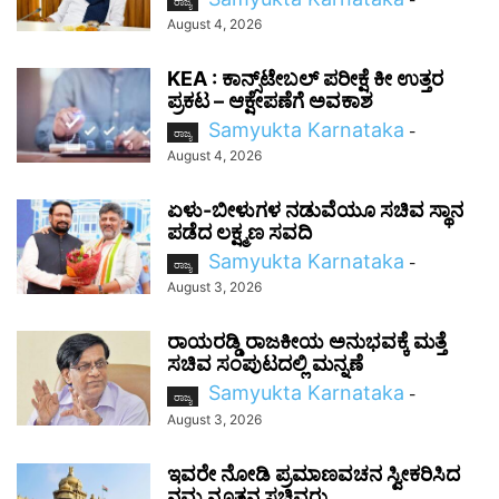
ರಾಜ್ಯ
August 4, 2026
KEA : ಕಾನ್ಸ್‌ಟೇಬಲ್ ಪರೀಕ್ಷೆ ಕೀ ಉತ್ತರ
ಪ್ರಕಟ – ಆಕ್ಷೇಪಣೆಗೆ ಅವಕಾಶ
Samyukta Karnataka
-
ರಾಜ್ಯ
August 4, 2026
ಏಳು-ಬೀಳುಗಳ ನಡುವೆಯೂ ಸಚಿವ ಸ್ಥಾನ
ಪಡೆದ ಲಕ್ಷ್ಮಣ ಸವದಿ
Samyukta Karnataka
-
ರಾಜ್ಯ
August 3, 2026
ರಾಯರಡ್ಡಿ ರಾಜಕೀಯ ಅನುಭವಕ್ಕೆ ಮತ್ತೆ
ಸಚಿವ ಸಂಪುಟದಲ್ಲಿ ಮನ್ನಣೆ
Samyukta Karnataka
-
ರಾಜ್ಯ
August 3, 2026
ಇವರೇ ನೋಡಿ ಪ್ರಮಾಣವಚನ ಸ್ವೀಕರಿಸಿದ
ನಮ್ಮ ನೂತನ ಸಚಿವರು