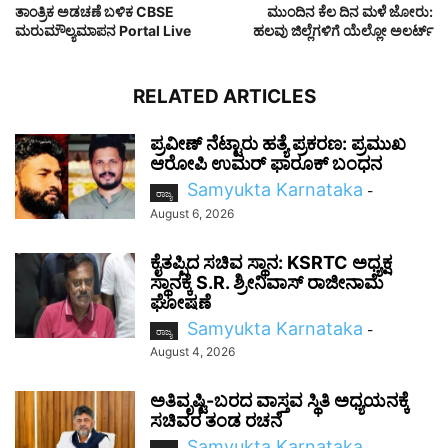
ತಾಂತ್ರಿಕ ಅಡಚಣೆ ಬಳಿಕ CBSE
ಮುಂದಿನ ಕೆಲ ದಿನ ಮಳೆ ಜೋರು:
ಮರುಮೌಲ್ಯಮಾಪನ Portal Live
ಹಲವು ಜಿಲ್ಲೆಗಳಿಗೆ ಯೆಲ್ಲೋ ಅಲರ್ಟ್
RELATED ARTICLES
ಪ್ರವೀಣ್ ನೆಟ್ಟಾರು ಹತ್ಯೆ ಪ್ರಕರಣ: ಪ್ರಮುಖ
ಆರೋಪಿ ಉಮರ್ ಫಾರೂಕ್ ಬಂಧನ
Samyukta Karnataka
-
ರಾಜ್ಯ
August 6, 2026
ಕೈತಪ್ಪಿದ ಸಚಿವ ಸ್ಥಾನ: KSRTC ಅಧ್ಯಕ್ಷ
ಸ್ಥಾನಕ್ಕೆ S.R. ಶ್ರೀನಿವಾಸ್ ರಾಜೀನಾಮೆ
ಘೋಷಣೆ
Samyukta Karnataka
-
ರಾಜ್ಯ
August 4, 2026
ಅತಿವೃಷ್ಟಿ-ಬರದ ವಾಸ್ತವ ಸ್ಥಿತಿ ಅಧ್ಯಯನಕ್ಕೆ
ಸಚಿವರ ತಂಡ ರಚನೆ
Samyukta Karnataka
-