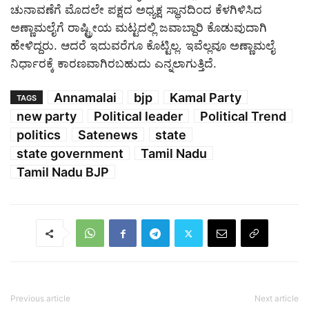
ಚುನಾವಣೆಗೆ ಮೊದಲೇ ಪಕ್ಷದ ಅಧ್ಯಕ್ಷ ಸ್ಥಾನದಿಂದ ಕೆಳಗಿಳಿಸಿದ
ಅಣ್ಣಾಮಲೈಗೆ ರಾಷ್ಟ್ರೀಯ ಮಟ್ಟದಲ್ಲಿ ಜವಾಬ್ದಾರಿ ಕೊಡುವುದಾಗಿ
ಹೇಳಿದ್ದರು. ಆದರೆ ಇದುವರೆಗೂ ಕೊಟ್ಟಿಲ್ಲ. ಇವೆಲ್ಲವೂ ಅಣ್ಣಾಮಲೈ
ನಿರ್ಧಾರಕ್ಕೆ ಕಾರಣವಾಗಿರಬಹುದು ಎನ್ನಲಾಗುತ್ತಿದೆ.
Annamalai
bjp
Kamal Party
TAGS
new party
Political leader
Political Trend
politics
Satenews
state
state government
Tamil Nadu
Tamil Nadu BJP
Previous article
Next article