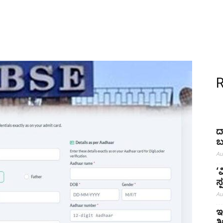
ದ
ಬ
Au
‘
ಸ
Au
ಇ