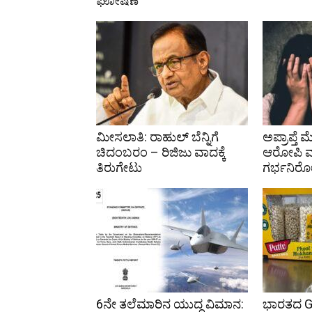
ಘೋಷಣೆ
ಮೀಸಲಾತಿ: ರಾಹುಲ್ ಬೆನ್ನಿಗೆ
ಅಪ್ರಾಪ್ತೆ 
ಚಿದಂಬರಂ – ರಿಜಿಜು ವಾದಕ್ಕೆ
ಆರೋಪಿ ಮನ
ತಿರುಗೇಟು
ಗರ್ಭನಿರೋ
6ನೇ ತಲೆಮಾರಿನ ಯುದ್ಧ ವಿಮಾನ:
ಭಾರತದ G