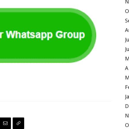
N
O
S
A
J
J
M
A
M
F
J
D
N
O