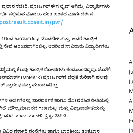
್ರಧಾನ ಕಚೇರಿ, ಪೋರ್ಟಲ್ ಈಗ ಲೈವ್ ಆಗಿದ್ದು, ವಿದ್ಯಾರ್ಥಿಗಳು
ಅರ್ಜಿ ಸಲ್ಲಿಸುವ ಮೊದಲು ಹಂತ ಹಂತದ ಮಾರ್ಗದರ್ಶನ
postresult.cbseit.in/pvr/
A
ಿಂದ ಕಾರ್ಯಾರಂಭ ಮಾಡಬೇಕಾಗಿತ್ತು. ಆದರೆ ತಾಂತ್ರಿಕ
ಿ ಸೇವೆ ಆರಂಭವಾಗಿರಲಿಲ್ಲ. ಇದರಿಂದ ಸಾವಿರಾರು ವಿದ್ಯಾರ್ಥಿಗಳು
A
ವಸ್ಥೆಯಲ್ಲಿ ಕೆಲವು ತಾಂತ್ರಿಕ ದೋಷಗಳು ಕಂಡುಬಂದಿದ್ದವು. ಜೊತೆಗೆ
J
ನ್‌ಮಾರ್ಕ್ (OnMark) ಪೋರ್ಟಲ್‌ನ ಭದ್ರತೆ ಕುರಿತಾಗಿ ಹಲವು
J
್ಟಲ್ ಪ್ರಾರಂಭವನ್ನು ಮುಂದೂಡಿತ್ತು.
M
ರ್ಥಿಗಳ ಅರ್ಜಿಗಳನ್ನು ಪಾರದರ್ಶಕ ಹಾಗೂ ದೋಷರಹಿತ ರೀತಿಯಲ್ಲಿ
A
ಾಗಿದೆ. ಮೌಲ್ಯಮಾಪನದ ಗುಣಮಟ್ಟ ಮತ್ತು ವಿಶ್ವಾಸಾರ್ಹತೆಯನ್ನು
M
ಲಾಗಿದೆ ಎಂದು ಮಂಡಳಿ ಸ್ಪಷ್ಟಪಡಿಸಿದೆ.
F
J
 ವಿವಿಧ ಸರ್ಕಾರಿ ಸಂಸ್ಥೆಗಳು ಹಾಗೂ ಭಾರತೀಯ ತಂತ್ರಜ್ಞಾನ