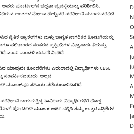
ು. ಅವರು ಪೋರ್ಟಲ್‌ನ ಭದ್ರತಾ ವ್ಯವಸ್ಥೆಯನ್ನು ಪರಿಶೀಲಿಸಿ,
D
 ಉಳಿದಿರುವ ಅಂಶಗಳ ಮೇಲೂ ಹೆಚ್ಚುವರಿ ಪರಿಶೀಲನೆ ಮುಂದುವರಿದಿದೆ
N
O
S
ಸಿದ ನೈತಿಕ ಹ್ಯಾಕರ್‌ಗಳು ಮತ್ತು ಜಾಗೃತ ನಾಗರಿಕರ ಕೊಡುಗೆಯನ್ನು
ೆ ಹಾಗೂ ಫಲಿತಾಂಶದ ನಂತರದ ಪ್ರಕ್ರಿಯೆಗಳ ವಿಶ್ವಾಸಾರ್ಹತೆಯನ್ನು
A
ಾಗಿದೆ ಎಂದು ಮಂಡಳಿ ಭರವಸೆ ನೀಡಿದೆ.
J
J
ದ ಯಾವುದೇ ತೊಂದರೆಗಳು ಎದುರಾದಲ್ಲಿ ವಿದ್ಯಾರ್ಥಿಗಳು CBSE
ನು ಸಂಪರ್ಕಿಸಬಹುದು. ಅಲ್ಲದೆ
M
ಲ್ ಮೂಲಕವೂ ಸಹಾಯ ಪಡೆಯಬಹುದಾಗಿದೆ.
A
M
ಶೀಲನೆ ಬಯಸುತ್ತಿದ್ದ ಸಾವಿರಾರು ವಿದ್ಯಾರ್ಥಿಗಳಿಗೆ ದೊಡ್ಡ
F
ಯೊಳಗೆ ಪೋರ್ಟಲ್ ಮೂಲಕ ಅರ್ಜಿ ಸಲ್ಲಿಸಿ ತಮ್ಮ ಉತ್ತರ ಪತ್ರಿಕೆಗಳ
J
ದು.
D