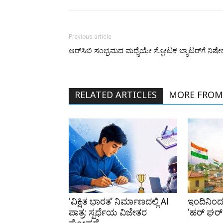
Previous article
ಆರ್‌ಸಿಬಿ ಸಂಭ್ರಮದ ಮಧ್ಯೆಯೇ ಸ್ಫೋಟಕ ಬ್ಯಾಟರ್‌ಗೆ ನಿಷ
RELATED ARTICLES
MORE FROM
‘ವಿಕ್ಷಿತ ಭಾರತ’ ನಿರ್ಮಾಣದಲ್ಲಿ AI
ಇಂದಿನಿಂದ 
ಪಾತ್ರ: ಸ್ಪರ್ಧೆಯ ವಿಜೇತರ
‘ಹರ್ ಘರ್