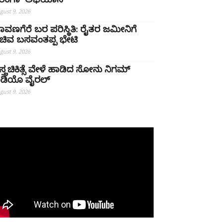
ಿರಂಗಾ’ ಅಭಿಯಾನ
gust 9, 2026
ಾವಣಗೆರೆ ಬರ ಪರಿಸ್ಥಿತಿ: ರೈತರ ಜಮೀನಿಗೆ
ಚಿವ ಬಸವಂತಪ್ಪ ಭೇಟಿ
gust 9, 2026
ಸ್ತ್ರಚಿಕಿತ್ಸೆ ವೇಳೆ ಹಾಡಿದ ಸೋನು ನಿಗಮ್
ಿಡಿಯೊ ವೈರಲ್
gust 9, 2026