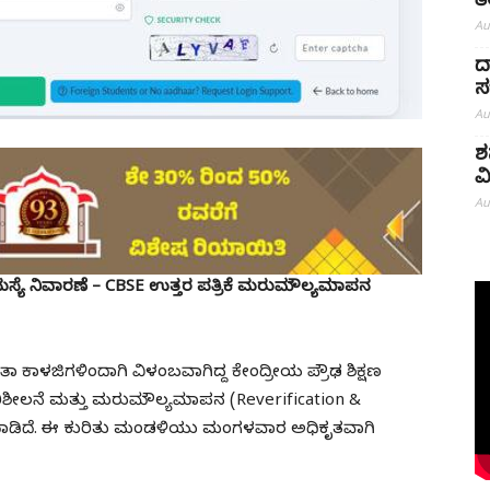
ತ
Au
ದ
ಸ
Au
ಶ
ವ
Au
ರಿಕ ಸಮಸ್ಯೆ ನಿವಾರಣೆ – CBSE ಉತ್ತರ ಪತ್ರಿಕೆ ಮರುಮೌಲ್ಯಮಾಪನ
ಾ ಕಾಳಜಿಗಳಿಂದಾಗಿ ವಿಳಂಬವಾಗಿದ್ದ ಕೇಂದ್ರೀಯ ಪ್ರೌಢ ಶಿಕ್ಷಣ
ಿಶೀಲನೆ ಮತ್ತು ಮರುಮೌಲ್ಯಮಾಪನ (Reverification &
ಾಡಿದೆ. ಈ ಕುರಿತು ಮಂಡಳಿಯು ಮಂಗಳವಾರ ಅಧಿಕೃತವಾಗಿ