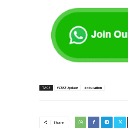
TAGS
#CBSEUpdate
#education
Share