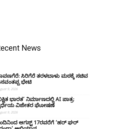
Recent News
ಾವಣಗೆರೆ: ಸಿರಿಗೆರೆ ತರಳಬಾಳು ಮಠಕ್ಕೆ ಸಚಿವ
ಸವಂತಪ್ಪ ಭೇಟಿ
gust 9, 2026
ವಿಕ್ಷಿತ ಭಾರತ’ ನಿರ್ಮಾಣದಲ್ಲಿ AI ಪಾತ್ರ:
್ಪರ್ಧೆಯ ವಿಜೇತರ ಘೋಷಣೆ
gust 9, 2026
ಂದಿನಿಂದ ಆಗಸ್ಟ್ 17ರವರೆಗೆ ‘ಹರ್ ಘರ್