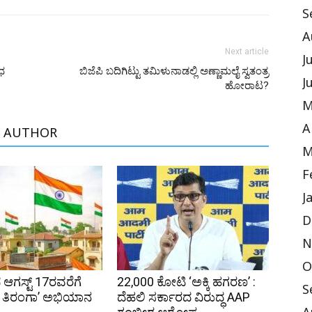
S
A
Next article
J
ೇಧ
ಬಿಜೆಪಿ ಬದಿಗಿಟ್ಟು ತಮಿಳುನಾಡಲ್ಲಿ ಅಣ್ಣಾಮಲೈ ಸ್ವತಂತ್ರ
J
ಹೋರಾಟ?
M
A
 AUTHOR
M
F
J
D
N
O
ಆಗಸ್ಟ್ 17ರವರೆಗೆ
₹22,000 ಕೋಟಿ ‘ಅಕ್ಕಿ ಹಗರಣ’ :
S
 ತಿರಂಗಾ’ ಅಭಿಯಾನ
ದೆಹಲಿ ಸರ್ಕಾರದ ವಿರುದ್ಧ AAP