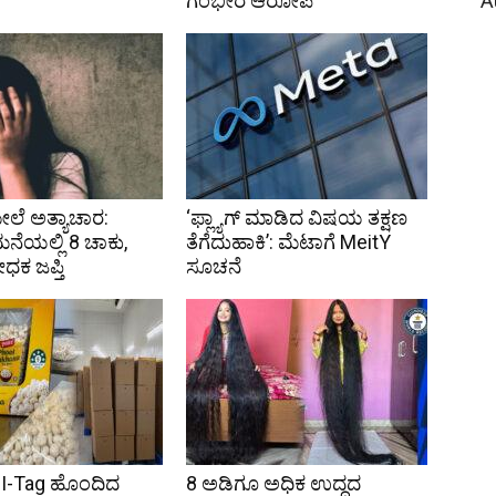
ಗಂಭೀರ ಆರೋಪ
A
ಮೇಲೆ ಅತ್ಯಾಚಾರ:
‘ಫ್ಲ್ಯಾಗ್ ಮಾಡಿದ ವಿಷಯ ತಕ್ಷಣ
ೆಯಲ್ಲಿ 8 ಚಾಕು,
ತೆಗೆದುಹಾಕಿ’: ಮೆಟಾಗೆ MeitY
ಧಕ ಜಪ್ತಿ
ಸೂಚನೆ
I-Tag ಹೊಂದಿದ
8 ಅಡಿಗೂ ಅಧಿಕ ಉದ್ದದ