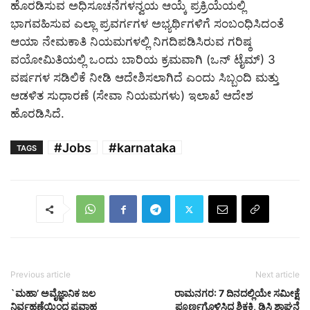
ಹೊರಡಿಸುವ ಅಧಿಸೂಚನೆಗಳನ್ವಯ ಆಯ್ಕೆ ಪ್ರಕ್ರಿಯೆಯಲ್ಲಿ
ಭಾಗವಹಿಸುವ ಎಲ್ಲಾ ಪ್ರವರ್ಗಗಳ ಅಭ್ಯರ್ಥಿಗಳಿಗೆ ಸಂಬಂಧಿಸಿದಂತೆ
ಆಯಾ ನೇಮಕಾತಿ ನಿಯಮಗಳಲ್ಲಿ ನಿಗದಿಪಡಿಸಿರುವ ಗರಿಷ್ಠ
ವಯೋಮಿತಿಯಲ್ಲಿ ಒಂದು ಬಾರಿಯ ಕ್ರಮವಾಗಿ (ಒನ್ ಟೈಮ್) 3
ವರ್ಷಗಳ ಸಡಿಲಿಕೆ ನೀಡಿ ಆದೇಶಿಸಲಾಗಿದೆ ಎಂದು ಸಿಬ್ಬಂದಿ ಮತ್ತು
ಆಡಳಿತ ಸುಧಾರಣೆ (ಸೇವಾ ನಿಯಮಗಳು) ಇಲಾಖೆ ಆದೇಶ
ಹೊರಡಿಸಿದೆ.
#Jobs
#karnataka
TAGS
Previous article
Next article
`ಮಹಾ’ ಅವೈಜ್ಞಾನಿಕ ಜಲ
ರಾಮನಗರ: 7 ದಿನದಲ್ಲಿಯೇ ಸಮೀಕ್ಷೆ
ನಿರ್ವಹಣೆಯಿಂದ ಪ್ರವಾಹ
ಪೂರ್ಣಗೊಳಿಸಿದ ಶಿಕ್ಷಕಿ, ಡಿಸಿ ಶ್ಲಾಘನೆ