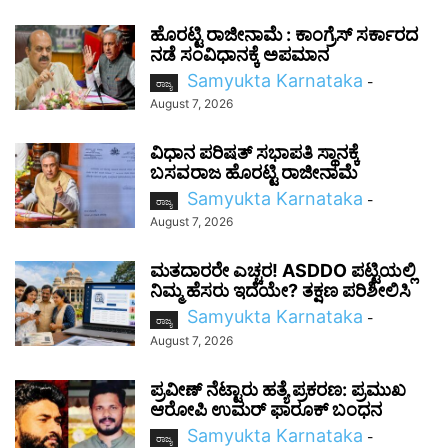
ಹೊರಟ್ಟಿ ರಾಜೀನಾಮೆ : ಕಾಂಗ್ರೆಸ್ ಸರ್ಕಾರದ
ನಡೆ ಸಂವಿಧಾನಕ್ಕೆ ಅಪಮಾನ
Samyukta Karnataka
-
ರಾಜ್ಯ
August 7, 2026
ವಿಧಾನ ಪರಿಷತ್ ಸಭಾಪತಿ ಸ್ಥಾನಕ್ಕೆ
ಬಸವರಾಜ ಹೊರಟ್ಟಿ ರಾಜೀನಾಮೆ
Samyukta Karnataka
-
ರಾಜ್ಯ
August 7, 2026
ಮತದಾರರೇ ಎಚ್ಚರ! ASDDO ಪಟ್ಟಿಯಲ್ಲಿ
ನಿಮ್ಮ ಹೆಸರು ಇದೆಯೇ? ತಕ್ಷಣ ಪರಿಶೀಲಿಸಿ
Samyukta Karnataka
-
ರಾಜ್ಯ
August 7, 2026
ಪ್ರವೀಣ್ ನೆಟ್ಟಾರು ಹತ್ಯೆ ಪ್ರಕರಣ: ಪ್ರಮುಖ
ಆರೋಪಿ ಉಮರ್ ಫಾರೂಕ್ ಬಂಧನ
Samyukta Karnataka
-
ರಾಜ್ಯ