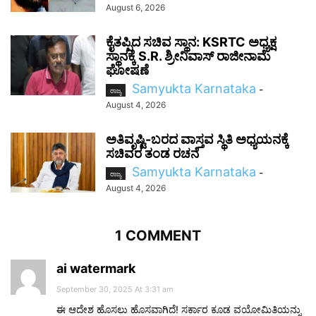
August 6, 2026
ಕೈತಪ್ಪಿದ ಸಚಿವ ಸ್ಥಾನ: KSRTC ಅಧ್ಯಕ್ಷ
ಸ್ಥಾನಕ್ಕೆ S.R. ಶ್ರೀನಿವಾಸ್ ರಾಜೀನಾಮೆ
ಘೋಷಣೆ
Samyukta Karnataka
-
ರಾಜ್ಯ
August 4, 2026
ಅತಿವೃಷ್ಟಿ-ಬರದ ವಾಸ್ತವ ಸ್ಥಿತಿ ಅಧ್ಯಯನಕ್ಕೆ
ಸಚಿವರ ತಂಡ ರಚನೆ
Samyukta Karnataka
-
ರಾಜ್ಯ
August 4, 2026
1 COMMENT
ai watermark
September 30, 2025 At 3:31 am
ಈ ಆದೇಶ ಹೊಸಲು ಹೊಸವಾಗಿದೆ! ಸರ್ಕಾರ ಕೂಡ ವಯೋಮಿತಿಯನ್ನು