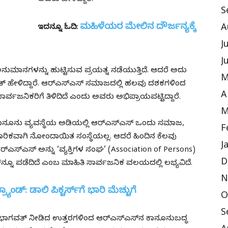
S
ಮಹಿಳೆಯರ ಮೇಲಿನ ದೌರ್ಜನ್ಯಕ್ಕೆ
A
ಇದನ್ನೂ ಓದಿ:
J
J
ನುಮಾನಗಳನ್ನು ಹುಟ್ಟಿಸುವ ಪ್ರಯತ್ನ ನಡೆಯುತ್ತಿದೆ. ಆದರೆ ಅದು
M
್ ಹೇಳಿದ್ದಾರೆ. ಆರ್‌ಎಸ್‌ಎಸ್‌ ಸಮಾಜದಲ್ಲಿ ಹಲವು ದಶಕಗಳಿಂದ
A
ಸಾರ್ವಜನಿಕರಿಗೆ ತಿಳಿದಿದೆ ಎಂದು ಅವರು ಅಭಿಪ್ರಾಯಪಟ್ಟಿದ್ದಾರೆ.
M
ೂನು ವ್ಯವಸ್ಥೆಯ ಅಡಿಯಲ್ಲಿ ಆರ್‌ಎಸ್‌ಎಸ್‌ ಒಂದು ಸಮಾಜ,
F
ಚಾರಿಕವಾಗಿ ನೋಂದಾಯಿತ ಸಂಸ್ಥೆಯಲ್ಲ. ಆದರೆ ಹಿಂದಿನ ಕೆಲವು
J
ಎಸ್‌ಎಸ್‌ ಅನ್ನು ‘ವ್ಯಕ್ತಿಗಳ ಸಂಘ’ (Association of Persons)
D
ಗಳನ್ನೂ ಪಡೆದಿದೆ ಎಂಬ ಮಾಹಿತಿ ಸಾರ್ವಜನಿಕ ವಲಯದಲ್ಲಿ ಲಭ್ಯವಿದೆ.
N
ಾಂಡ್: ಡಾಲಿ ಪಿಕ್ಚರ್ಸ್‌ಗೆ ಭಾರಿ ಮೆಚ್ಚುಗೆ
O
S
ನ್ ಭಾಗವತ್ ನೀಡಿದ ಉತ್ತರಗಳಿಂದ ಆರ್‌ಎಸ್‌ಎಸ್‌ನ ಕಾನೂನುಬದ್ಧ