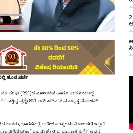
ಯ
Au
2
ಅ
Au
ಅ
ಸ
Au
್ಲಿ ಹೊಸ ಚರ್ಚೆ
ಂಸೇವಕ ಸಂಘ (RSS)ದ ನೋಂದಣಿ ಹಾಗೂ ಕಾನೂನುಬದ್ಧ
ಎತ್ತಿದ್ದ ಪ್ರಶ್ನೆಗಳಿಗೆ ಆರ್‌ಎಸ್‌ಎಸ್‌ ಮುಖ್ಯಸ್ಥ ಮೋಹನ್
ಿದ ಅವರು, ಭಾರತದಲ್ಲಿ ಅನೇಕ ಸಂಸ್ಥೆಗಳು ನೋಂದಣಿ ಇಲ್ಲದೆ
ೇ ನೋಂದಣಿಯಾಗಿಲ್ಲ” ಎಂದು ಹೇಳುವ ಮೂಲಕ ಖರ್ಗೆ ಅವರ