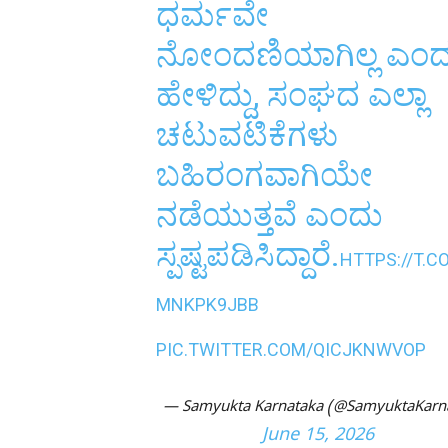
ಧರ್ಮವೇ
ನೋಂದಣಿಯಾಗಿಲ್ಲ ಎಂದ
ಹೇಳಿದ್ದು, ಸಂಘದ ಎಲ್ಲಾ
ಚಟುವಟಿಕೆಗಳು
ಬಹಿರಂಗವಾಗಿಯೇ
ನಡೆಯುತ್ತವೆ ಎಂದು
ಸ್ಪಷ್ಟಪಡಿಸಿದ್ದಾರೆ.
HTTPS://T.C
MNKPK9JBB
PIC.TWITTER.COM/QICJKNWVOP
— Samyukta Karnataka (@SamyuktaKarn
June 15, 2026