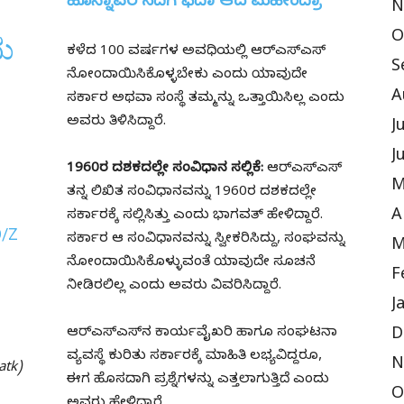
ಹೊನ್ನಾವರ ನದಿಗೆ ಫಿದಾ ಆದ ಮಹೀಂದ್ರಾ
N
O
ು
ಕಳೆದ 100 ವರ್ಷಗಳ ಅವಧಿಯಲ್ಲಿ ಆರ್‌ಎಸ್‌ಎಸ್‌
S
ನೋಂದಾಯಿಸಿಕೊಳ್ಳಬೇಕು ಎಂದು ಯಾವುದೇ
A
ಸರ್ಕಾರ ಅಥವಾ ಸಂಸ್ಥೆ ತಮ್ಮನ್ನು ಒತ್ತಾಯಿಸಿಲ್ಲ ಎಂದು
ಅವರು ತಿಳಿಸಿದ್ದಾರೆ.
J
J
1960ರ ದಶಕದಲ್ಲೇ ಸಂವಿಧಾನ ಸಲ್ಲಿಕೆ:
ಆರ್‌ಎಸ್‌ಎಸ್‌
M
ತನ್ನ ಲಿಖಿತ ಸಂವಿಧಾನವನ್ನು 1960ರ ದಶಕದಲ್ಲೇ
A
ಸರ್ಕಾರಕ್ಕೆ ಸಲ್ಲಿಸಿತ್ತು ಎಂದು ಭಾಗವತ್ ಹೇಳಿದ್ದಾರೆ.
O/Z
ಸರ್ಕಾರ ಆ ಸಂವಿಧಾನವನ್ನು ಸ್ವೀಕರಿಸಿದ್ದು, ಸಂಘವನ್ನು
M
ನೋಂದಾಯಿಸಿಕೊಳ್ಳುವಂತೆ ಯಾವುದೇ ಸೂಚನೆ
F
ನೀಡಿರಲಿಲ್ಲ ಎಂದು ಅವರು ವಿವರಿಸಿದ್ದಾರೆ.
J
ಆರ್‌ಎಸ್‌ಎಸ್‌ನ ಕಾರ್ಯವೈಖರಿ ಹಾಗೂ ಸಂಘಟನಾ
D
ವ್ಯವಸ್ಥೆ ಕುರಿತು ಸರ್ಕಾರಕ್ಕೆ ಮಾಹಿತಿ ಲಭ್ಯವಿದ್ದರೂ,
N
atk)
ಈಗ ಹೊಸದಾಗಿ ಪ್ರಶ್ನೆಗಳನ್ನು ಎತ್ತಲಾಗುತ್ತಿದೆ ಎಂದು
O
ಅವರು ಹೇಳಿದ್ದಾರೆ.