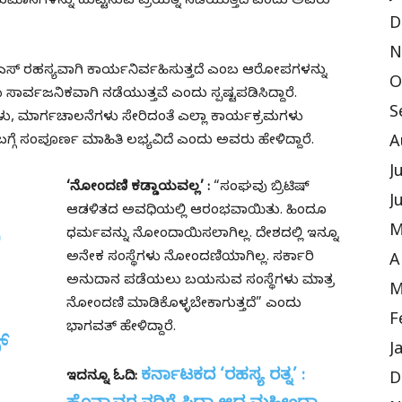
ಮಾನಗಳನ್ನು ಹುಟ್ಟಿಸುವ ಪ್ರಯತ್ನ ನಡೆಯುತ್ತಿದೆ ಎಂದು ಅವರು
D
N
ಎಸ್‌ ರಹಸ್ಯವಾಗಿ ಕಾರ್ಯನಿರ್ವಹಿಸುತ್ತದೆ ಎಂಬ ಆರೋಪಗಳನ್ನು
O
ಾರ್ವಜನಿಕವಾಗಿ ನಡೆಯುತ್ತವೆ ಎಂದು ಸ್ಪಷ್ಟಪಡಿಸಿದ್ದಾರೆ.
S
, ಮಾರ್ಗಚಾಲನೆಗಳು ಸೇರಿದಂತೆ ಎಲ್ಲಾ ಕಾರ್ಯಕ್ರಮಗಳು
್ಗೆ ಸಂಪೂರ್ಣ ಮಾಹಿತಿ ಲಭ್ಯವಿದೆ ಎಂದು ಅವರು ಹೇಳಿದ್ದಾರೆ.
A
J
‘ನೋಂದಣಿ ಕಡ್ಡಾಯವಲ್ಲ’ :
“ಸಂಘವು ಬ್ರಿಟಿಷ್
J
ಆಡಳಿತದ ಅವಧಿಯಲ್ಲಿ ಆರಂಭವಾಯಿತು. ಹಿಂದೂ
ಿ
M
ಧರ್ಮವನ್ನು ನೋಂದಾಯಿಸಲಾಗಿಲ್ಲ. ದೇಶದಲ್ಲಿ ಇನ್ನೂ
ಅನೇಕ ಸಂಸ್ಥೆಗಳು ನೋಂದಣಿಯಾಗಿಲ್ಲ. ಸರ್ಕಾರಿ
A
ಅನುದಾನ ಪಡೆಯಲು ಬಯಸುವ ಸಂಸ್ಥೆಗಳು ಮಾತ್ರ
M
ನೋಂದಣಿ ಮಾಡಿಕೊಳ್ಳಬೇಕಾಗುತ್ತದೆ” ಎಂದು
F
ಭಾಗವತ್ ಹೇಳಿದ್ದಾರೆ.
್
J
ಕರ್ನಾಟಕದ ‘ರಹಸ್ಯ ರತ್ನ’ :
ಇದನ್ನೂ ಓದಿ:
D