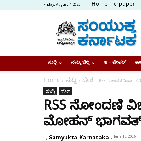
Home
e-paper
Friday, August 7, 2026
Samyukta
Karnataka
ಸುದ್ದಿ
ನಮ್ಮ ಜಿಲ್ಲೆ
ಇ – ಪೇಪರ್
ತಾಜ
Home
ಸುದ್ದಿ
ದೇಶ
RSS ನೋಂದಣಿ ವಿಚಾರ: ಖರ್ಗೆ 
ಸುದ್ದಿ
ದೇಶ
RSS ನೋಂದಣಿ ವಿಚಾರ:
ಮೋಹನ್ ಭಾಗವತ್ ಪ್
Samyukta Karnataka
June 15, 2026
By
-