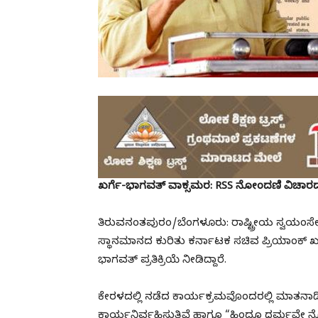
ಖರ್ಗೆ-ಭಾಗವತ್ ವಾಕ್ಸಮರ: RSS ನೋಂದಣಿ ವಿಚಾರದಲ
ತಿರುವನಂತಪುರಂ/ಬೆಂಗಳೂರು: ರಾಷ್ಟ್ರೀಯ ಸ್ವಯ
ಸ್ಥಾನಮಾನದ ಕುರಿತು ಕರ್ನಾಟಕ ಸಚಿವ ಪ್ರಿಯಾಂಕ್ ಖರ್ಗೆ 
ಭಾಗವತ್ ಪ್ರತಿಕ್ರಿಯೆ ನೀಡಿದ್ದಾರೆ.
ಕೇರಳದಲ್ಲಿ ನಡೆದ ಕಾರ್ಯಕ್ರಮವೊಂದರಲ್ಲಿ ಮಾತನಾಡ
ಕಾರ್ಯನಿರ್ವಹಿಸುತ್ತಿವೆ ಹಾಗೂ “ಹಿಂದೂ ಧರ್ಮವ