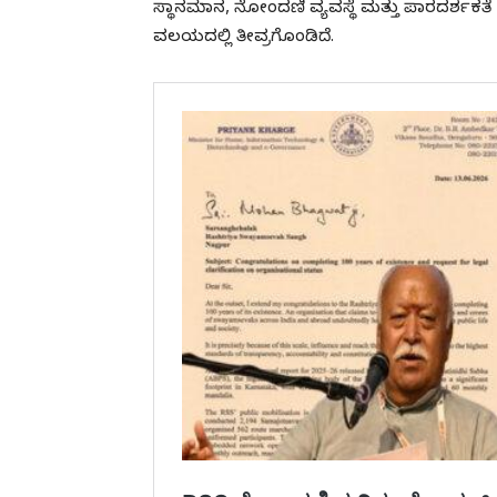
ಸ್ಥಾನಮಾನ, ನೋಂದಣಿ ವ್ಯವಸ್ಥೆ ಮತ್ತು ಪಾರದರ್ಶಕತೆ
ವಲಯದಲ್ಲಿ ತೀವ್ರಗೊಂಡಿದೆ.