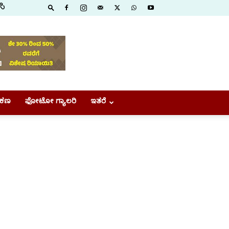
ಸಿ
ಕಣ
ಫೋಟೋ ಗ್ಯಾಲರಿ
ಇತರೆ