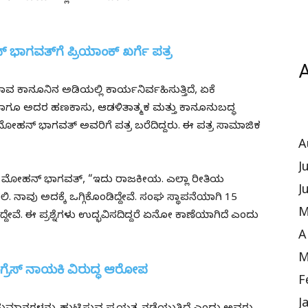
ಾಗವತ್‌ಗೆ ಪ್ರಿಯಾಂಕ್ ಖರ್ಗೆ ಪತ್ರ
A
ಯಾವ ಕಾನೂನಿನ ಅಡಿಯಲ್ಲಿ ಕಾರ್ಯನಿರ್ವಹಿಸುತ್ತಿದೆ, ಏಕೆ
ಲ ಹಾಗೂ ಅದರ ಹಣಕಾಸು, ಆಡಳಿತಾತ್ಮಕ ಮತ್ತು ಕಾನೂನುಬದ್ಧ
ಮೋಹನ್ ಭಾಗವತ್ ಅವರಿಗೆ ಪತ್ರ ಬರೆದಿದ್ದರು. ಈ ಪತ್ರ ಸಾಮಾಜಿಕ
A
J
ಿಸಿದ ಮೋಹನ್ ಭಾಗವತ್, “ಇದು ರಾಜಕೀಯ. ಎಲ್ಲಾ ರೀತಿಯ
J
ಿಸಲಿ. ನಾವು ಅದಕ್ಕೆ ಒಗ್ಗಿಕೊಂಡಿದ್ದೇವೆ. ಸಂಘ ಸ್ಥಾಪನೆಯಾಗಿ 15
M
ವೆ. ಈ ಪ್ರಶ್ನೆಗಳು ಉದ್ಭವಿಸದಿದ್ದರೆ ಏನೋ ಕಾಣೆಯಾಗಿದೆ ಎಂದು
A
M
ಂಗ್ರೆಸ್ ನಾಯಕಿ ವಿರುದ್ಧ ಆರೋಪ
F
J