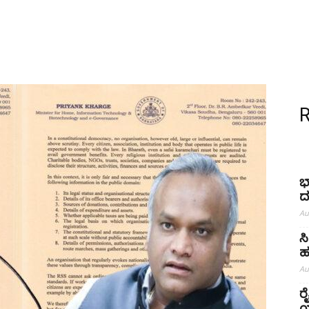
ಭ
ದ
Au
ಸ
ಹ
Au
ರ