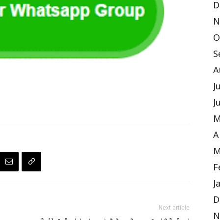
D
N
O
S
A
J
J
M
A
M
F
J
D
Next article
N