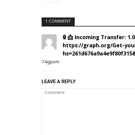
1 COMMENT
🔒 📩 Incoming Transfer: 1
https://graph.org/Get-you
hs=261d676a9a4e9f80f3158
74gpxm
LEAVE A REPLY