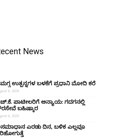
Recent News
ೈಮಗ್ಗ ಉತ್ಪನ್ನಗಳ ಬಳಕೆಗೆ ಪ್ರಧಾನಿ ಮೋದಿ ಕರೆ
gust 6, 2026
ಚ್‌.ಕೆ. ಪಾಟೀಲರಿಗೆ ಅನ್ಯಾಯ: ಗದಗನಲ್ಲಿ
್ಷೌರಸೇವೆ ಬಹಿಷ್ಕಾರ
gust 6, 2026
ಸಮಾಧಾನ ಎರಡು ದಿನ, ಬಳಿಕ ಎಲ್ಲವೂ
ರಿಹೋಗುತ್ತೆ