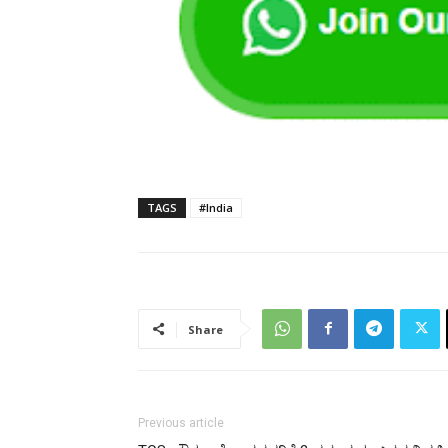
TAGS
#India
Share
Previous article