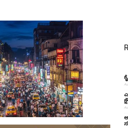
ಕ
Au
ಎ
ಕ
Au
ಅ
ಸ