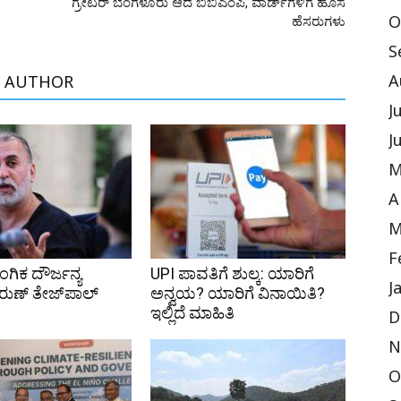
ಗ್ರೇಟರ್ ಬೆಂಗಳೂರು ಆದ ಬಿಬಿಎಂಪಿ, ವಾರ್ಡ್‌ಗಳಿಗೆ ಹೊಸ
ಹೆಸರುಗಳು
O
S
A
 AUTHOR
J
J
M
A
M
F
ಗಿಕ ದೌರ್ಜನ್ಯ
UPI ಪಾವತಿಗೆ ಶುಲ್ಕ: ಯಾರಿಗೆ
J
ರುಣ್ ತೇಜ್‌ಪಾಲ್
ಅನ್ವಯ? ಯಾರಿಗೆ ವಿನಾಯಿತಿ?
ಇಲ್ಲಿದೆ ಮಾಹಿತಿ
D
N
O