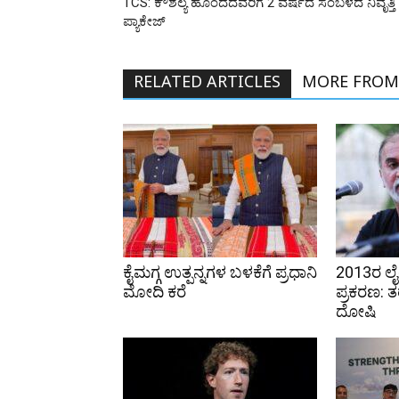
TCS: ಕೌಶಲ್ಯ ಹೊಂದದವರಿಗೆ 2 ವರ್ಷದ ಸಂಬಳದ ನಿವೃತ್ತಿ
ಪ್ಯಾಕೇಜ್
RELATED ARTICLES
MORE FROM
ಕೈಮಗ್ಗ ಉತ್ಪನ್ನಗಳ ಬಳಕೆಗೆ ಪ್ರಧಾನಿ
2013ರ ಲೈಂ
ಮೋದಿ ಕರೆ
ಪ್ರಕರಣ: ತ
ದೋಷಿ