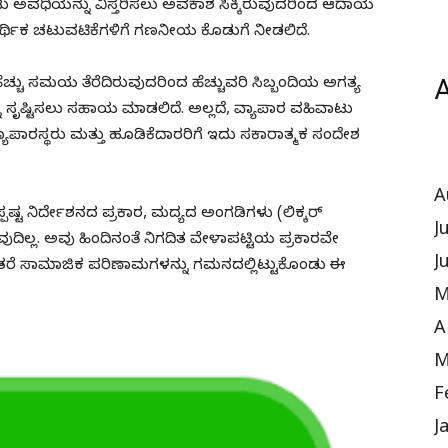
ಟು ಅವಧಿಯನ್ನು ವಿಸ್ತರಿಸಲು ಅವಕಾಶ ಸಿಕ್ಕಿರುವುದರಿಂದ ಆದಾಯ
ೆ ಆರ್ಥಿಕ ಚಟುವಟಿಕೆಗಳಿಗೆ ಗಣನೀಯ ಕೊಡುಗೆ ನೀಡಲಿದೆ.
A
್ಚು ಸಮಯ ತೆರೆದಿರುವುದರಿಂದ ಹೆಚ್ಚುವರಿ ಸಿಬ್ಬಂದಿಯ ಅಗತ್ಯ
ೃಷ್ಟಿಸಲು ಸಹಾಯ ಮಾಡಲಿದೆ. ಅಲ್ಲದೆ, ವ್ಯಾಪಾರ ವಹಿವಾಟು
. ವ್ಯಾಪಾರಸ್ಥರು ಮತ್ತು ಹೂಡಿಕೆದಾರರಿಗೆ ಇದು ಸಕಾರಾತ್ಮಕ ಸಂದೇಶ
A
ಪಷ್ಟ ನಿರ್ದೇಶನದ ಪ್ರಕಾರ, ಮದ್ಯದ ಅಂಗಡಿಗಳು (ಲಿಕ್ಕರ್
J
ುದಿಲ್ಲ. ಅವು ಹಿಂದಿನಂತೆ ನಿಗದಿತ ವೇಳಾಪಟ್ಟಿಯ ಪ್ರಕಾರವೇ
J
ು ಇತರೆ ಸಾಮಾಜಿಕ ಪರಿಣಾಮಗಳನ್ನು ಗಮನದಲ್ಲಿಟ್ಟುಕೊಂಡು ಈ
M
A
M
F
J