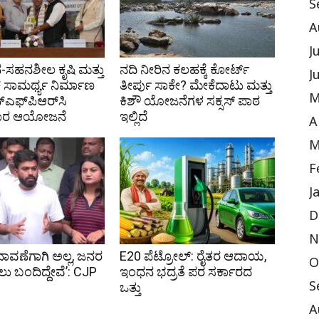
S
A
J
ಸಹನಶೀಲ ಕೃಷಿ ಮತ್ತು
ನದಿ ನೀರಿನ ಕಲಹಕ್ಕೆ ಕೋರ್ಟ್
J
 ಸಾಮರ್ಥ್ಯ ನಿರ್ಮಾಣ
ತೀರ್ಪು ಸಾಕೇ? ಮೇಕೆದಾಟು ಮತ್ತು
M
್‌ಎಫ್‌ಪಿಆರ್‌ಸಿ
ಕಿಶೌ ಯೋಜನೆಗಳ ಸಕ್ಸಸ್ ಪಾಠ
ಗಾರ ಆಯೋಜನೆ
ಇಲ್ಲಿದೆ
A
M
F
J
D
N
ನಾವಣೆಗಾಗಿ ಅಲ್ಲ, ಜನರ
E20 ಪೆಟ್ರೋಲ್: ರೈತರ ಆದಾಯ,
O
ು ಬಂದಿದ್ದೇವೆ’: CJP
ಇಂಧನ ಭದ್ರತೆ ಪರ ಸರ್ಕಾರದ
ಒತ್ತು
S
A