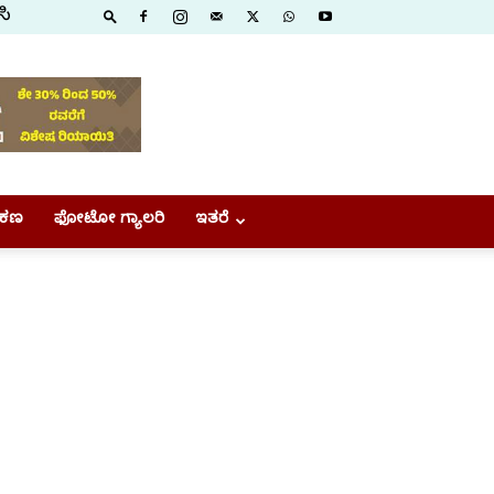
ಸಿ
ಕಣ
ಫೋಟೋ ಗ್ಯಾಲರಿ
ಇತರೆ