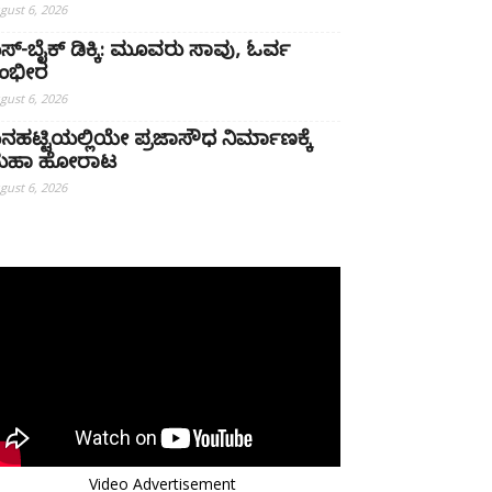
gust 6, 2026
ಸ್-ಬೈಕ್ ಡಿಕ್ಕಿ: ಮೂವರು ಸಾವು, ಓರ್ವ
ಂಭೀರ
gust 6, 2026
ನಹಟ್ಟಿಯಲ್ಲಿಯೇ ಪ್ರಜಾಸೌಧ ನಿರ್ಮಾಣಕ್ಕೆ
ಹಾ ಹೋರಾಟ
gust 6, 2026
Video Advertisement