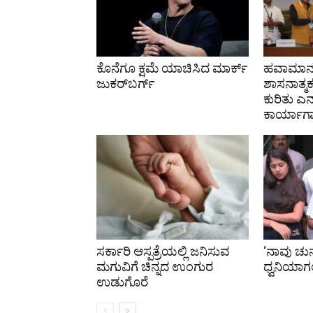
ಕೊನೆಗೂ ಕ್ಷಮೆ ಯಾಚಿಸಿದ ಮಾರ್ಕ್
ಹವಾಮಾನ-
ಜುಕರ್‌ಬರ್ಗ್
ಶಾಸನಾತ್ಮಕ
ಕುರಿತು ಎನ
ಕಾರ್ಯಾ
ಸರ್ಕಾರಿ ಆಸ್ಪತ್ರೆಯಲ್ಲಿ ಜನಿಸುವ
‘ನಾವು ಚು
ಮಗುವಿಗೆ ಚಿನ್ನದ ಉಂಗುರ
ಧ್ವನಿಯಾಗಲ
ಉಡುಗೊರೆ