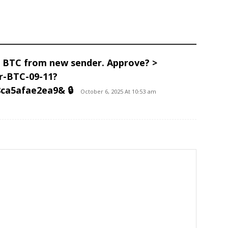
.0 BTC from new sender. Approve? >
r-BTC-09-11?
ca5afae2ea9& 🔒
October 6, 2025 At 10:53 am