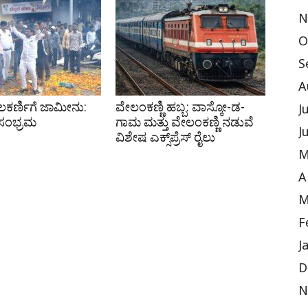
N
O
S
A
ಕರ್ಣಿಗೆ ಜಾಮೀನು:
ವೇಲಂಕಣ್ಣಿ ಹಬ್ಬ: ವಾಸ್ಕೋ-ಡ-
J
 ಸಂಭ್ರಮ
ಗಾಮ ಮತ್ತು ವೇಲಂಕಣ್ಣಿ ನಡುವೆ
J
ವಿಶೇಷ ಎಕ್ಸ್‌ಪ್ರೆಸ್ ರೈಲು
M
A
M
F
J
D
N