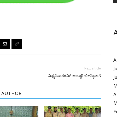
A
A
J
Next article
ವಿಘ್ನವಿನಾಶಕನಿಗೆ ಅದ್ಧೂರಿ ಬೀಳ್ಕೊಡುಗೆ
J
M
 AUTHOR
A
M
F