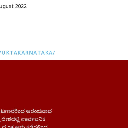
ugust 2022
YUKTAKARNATAKA/
 ಹೋರಾಟಗಾರರಿಂದ ಆರಂಭವಾದ
್ತ ದೇಶದಲ್ಲಿ ಸಾರ್ವಜನಿಕ