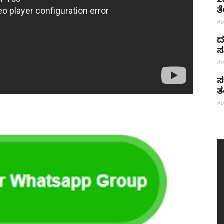
2
ತ
Au
ದ
ಸ
Au
ಸ
ತಂ
Au