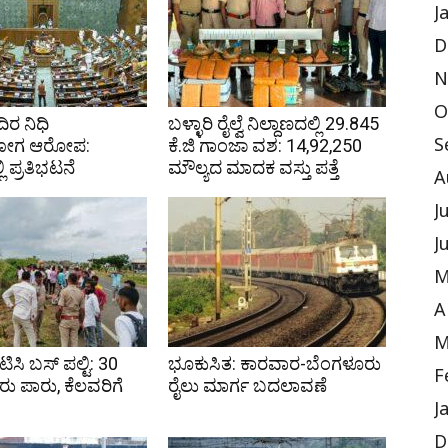
J
D
N
O
ರ ನಿಧಿ
ಬಳ್ಳಾರಿ ರೈಲ್ವೆ ನಿಲ್ದಾಣದಲ್ಲಿ 29.845
ೋಗ ಆರೋಪ:
ಕೆ.ಜಿ ಗಾಂಜಾ ವಶ: ₹14,92,250
S
ಿ ಪ್ರತಿಭಟನೆ
ಮೌಲ್ಯದ ಮಾದಕ ವಸ್ತು ಪತ್ತೆ
A
J
J
M
A
M
ಟಿಸಿ ಬಸ್ ಪಲ್ಟಿ: 30
ಭೂಕುಸಿತ: ಕಾರವಾರ-ಬೆಂಗಳೂರು
F
ು ಪಾರು, ಕೆಲವರಿಗೆ
ರೈಲು ಮಾರ್ಗ ಬದಲಾವಣೆ
J
D