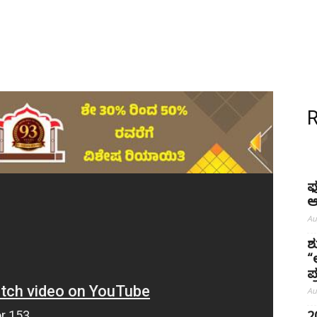
ಫ
ಆ
Au
ಶ
“
ಪ್
Au