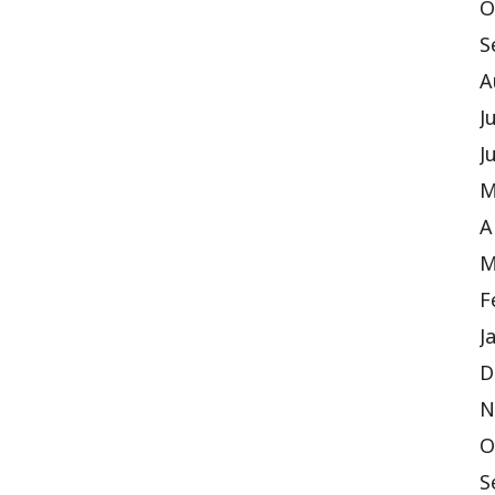
O
S
A
J
J
M
A
M
F
J
D
N
O
S