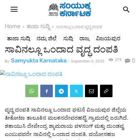
Home
ತಾಜಾ ಸುದ್ದಿ
ಸಾವಿನಲ್ಲೂ ಒಂದಾದ ವೃದ್ಧ ದಂಪತಿ
ತಾಜಾ ಸುದ್ದಿ
ನಮ್ಮ ಜಿಲ್ಲೆ
ಸುದ್ದಿ
ರಾಜ್ಯ
ವಿಜಯಪುರ
ಸಾವಿನಲ್ಲೂ ಒಂದಾದ ವೃದ್ಧ ದಂಪತಿ
Samyukta Karnataka
378
0
By
-
September 3, 2022
ವೃದ್ಧ ದಂಪತಿ ಸಾವಿನಲ್ಲೂ ಒಂದಾದ ಘಟನೆ ವಿಜಯಪುರ ಜಿಲ್ಲೆಯ
ತೀಕೋಟಾ ತಾಲೂಕಿನ ಮಲಕನದೇವರಹಟ್ಟಿ ಗ್ರಾಮದಲ್ಲಿ ಜರುಗಿದೆ.
ಶತಾಯುಸಿ ದೇವೇಂದ್ರ ಶ್ಯಾಮರಾಯ ವಳಸಂಗ್‌ ಮತ್ತು ದುಂಡವ್ವ
ಎಂಬುವವರೇ ಸಾವಿನಲ್ಲಿ ಒಂದಾದ ದಂಪತಿ. ವಯೋಸಹಜ