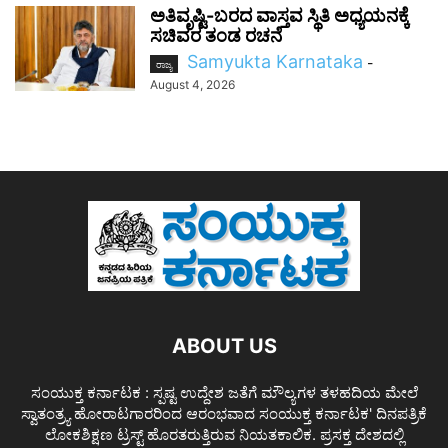
ಅತಿವೃಷ್ಟಿ-ಬರದ ವಾಸ್ತವ ಸ್ಥಿತಿ ಅಧ್ಯಯನಕ್ಕೆ
ಸಚಿವರ ತಂಡ ರಚನೆ
Samyukta Karnataka
-
ರಾಜ್ಯ
August 4, 2026
ABOUT US
ಸಂಯುಕ್ತ ಕರ್ನಾಟಕ : ಸ್ಪಷ್ಟ ಉದ್ದೇಶ ಜತೆಗೆ ಮೌಲ್ಯಗಳ ತಳಹದಿಯ ಮೇಲೆ
ಸ್ವಾತಂತ್ರ್ಯ ಹೋರಾಟಗಾರರಿಂದ ಆರಂಭವಾದ ಸಂಯುಕ್ತ ಕರ್ನಾಟಕ' ದಿನಪತ್ರಿಕೆ
ಲೋಕಶಿಕ್ಷಣ ಟ್ರಸ್ಟ್ ಹೊರತರುತ್ತಿರುವ ನಿಯತಕಾಲಿಕ. ಪ್ರಸಕ್ತ ದೇಶದಲ್ಲಿ