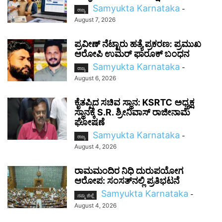
Samyukta Karnataka
-
ರಾಜ್ಯ
August 7, 2026
ಪ್ರವೀಣ್ ನೆಟ್ಟಾರು ಹತ್ಯೆ ಪ್ರಕರಣ: ಪ್ರಮುಖ
ಆರೋಪಿ ಉಮರ್ ಫಾರೂಕ್ ಬಂಧನ
Samyukta Karnataka
-
ರಾಜ್ಯ
August 6, 2026
ಕೈತಪ್ಪಿದ ಸಚಿವ ಸ್ಥಾನ: KSRTC ಅಧ್ಯಕ್ಷ
ಸ್ಥಾನಕ್ಕೆ S.R. ಶ್ರೀನಿವಾಸ್ ರಾಜೀನಾಮೆ
ಘೋಷಣೆ
Samyukta Karnataka
-
ರಾಜ್ಯ
August 4, 2026
ರಾಮಮಂದಿರ ನಿಧಿ ದುರುಪಯೋಗ
ಆರೋಪ: ಸಂಸತ್‌ನಲ್ಲಿ ಪ್ರತಿಭಟನೆ
Samyukta Karnataka
-
ನಮ್ಮ ಜಿಲ್ಲೆ
August 4, 2026