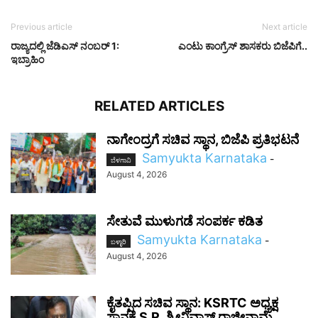
Previous article
Next article
ರಾಜ್ಯದಲ್ಲಿ ಜೆಡಿಎಸ್ ನಂಬರ್ 1:
ಎಂಟು ಕಾಂಗ್ರೆಸ್ ಶಾಸಕರು ಬಿಜೆಪಿಗೆ..
ಇಬ್ರಾಹಿಂ
RELATED ARTICLES
ನಾಗೇಂದ್ರಗೆ ಸಚಿವ ಸ್ಥಾನ, ಬಿಜೆಪಿ ಪ್ರತಿಭಟನೆ
Samyukta Karnataka
-
ಬೆಳಗಾವಿ
August 4, 2026
ಸೇತುವೆ ಮುಳುಗಡೆ ಸಂಪರ್ಕ ಕಡಿತ
Samyukta Karnataka
-
ಬಳ್ಳಾರಿ
August 4, 2026
ಕೈತಪ್ಪಿದ ಸಚಿವ ಸ್ಥಾನ: KSRTC ಅಧ್ಯಕ್ಷ
ಸ್ಥಾನಕ್ಕೆ S.R. ಶ್ರೀನಿವಾಸ್ ರಾಜೀನಾಮೆ