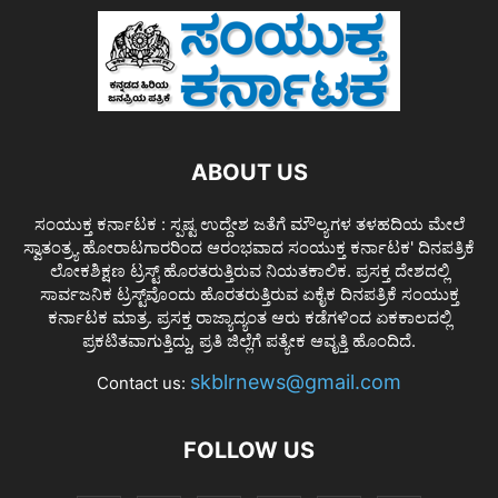
ABOUT US
ಸಂಯುಕ್ತ ಕರ್ನಾಟಕ : ಸ್ಪಷ್ಟ ಉದ್ದೇಶ ಜತೆಗೆ ಮೌಲ್ಯಗಳ ತಳಹದಿಯ ಮೇಲೆ
ಸ್ವಾತಂತ್ರ್ಯ ಹೋರಾಟಗಾರರಿಂದ ಆರಂಭವಾದ ಸಂಯುಕ್ತ ಕರ್ನಾಟಕ' ದಿನಪತ್ರಿಕೆ
ಲೋಕಶಿಕ್ಷಣ ಟ್ರಸ್ಟ್ ಹೊರತರುತ್ತಿರುವ ನಿಯತಕಾಲಿಕ. ಪ್ರಸಕ್ತ ದೇಶದಲ್ಲಿ
ಸಾರ್ವಜನಿಕ ಟ್ರಸ್ಟ್‌ವೊಂದು ಹೊರತರುತ್ತಿರುವ ಏಕೈಕ ದಿನಪತ್ರಿಕೆ ಸಂಯುಕ್ತ
ಕರ್ನಾಟಕ ಮಾತ್ರ. ಪ್ರಸಕ್ತ ರಾಜ್ಯಾದ್ಯಂತ ಆರು ಕಡೆಗಳಿಂದ ಏಕಕಾಲದಲ್ಲಿ
ಪ್ರಕಟಿತವಾಗುತ್ತಿದ್ದು, ಪ್ರತಿ ಜಿಲ್ಲೆಗೆ ಪತ್ಯೇಕ ಆವೃತ್ತಿ ಹೊಂದಿದೆ.
skblrnews@gmail.com
Contact us:
FOLLOW US