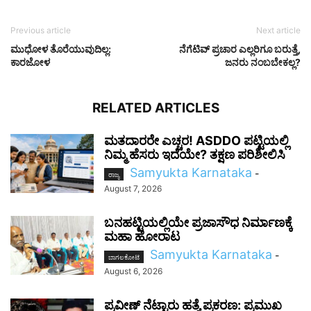
Previous article
Next article
ಮುಧೋಳ ತೊರೆಯುವುದಿಲ್ಲ:
ನೆಗೆಟಿವ್ ಪ್ರಚಾರ ಎಲ್ಲರಿಗೂ ಬರುತ್ತೆ,
ಕಾರಜೋಳ
ಜನರು ನಂಬಬೇಕಲ್ಲ?
RELATED ARTICLES
ಮತದಾರರೇ ಎಚ್ಚರ! ASDDO ಪಟ್ಟಿಯಲ್ಲಿ
ನಿಮ್ಮ ಹೆಸರು ಇದೆಯೇ? ತಕ್ಷಣ ಪರಿಶೀಲಿಸಿ
Samyukta Karnataka
-
ರಾಜ್ಯ
August 7, 2026
ಬನಹಟ್ಟಿಯಲ್ಲಿಯೇ ಪ್ರಜಾಸೌಧ ನಿರ್ಮಾಣಕ್ಕೆ
ಮಹಾ ಹೋರಾಟ
Samyukta Karnataka
-
ಬಾಗಲಕೋಟೆ
August 6, 2026
ಪ್ರವೀಣ್ ನೆಟ್ಟಾರು ಹತ್ಯೆ ಪ್ರಕರಣ: ಪ್ರಮುಖ