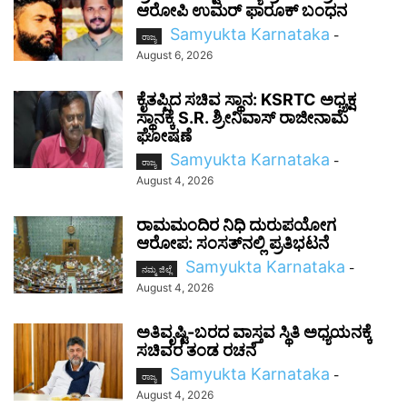
ಆರೋಪಿ ಉಮರ್ ಫಾರೂಕ್ ಬಂಧನ
Samyukta Karnataka
-
ರಾಜ್ಯ
August 6, 2026
ಕೈತಪ್ಪಿದ ಸಚಿವ ಸ್ಥಾನ: KSRTC ಅಧ್ಯಕ್ಷ
ಸ್ಥಾನಕ್ಕೆ S.R. ಶ್ರೀನಿವಾಸ್ ರಾಜೀನಾಮೆ
ಘೋಷಣೆ
Samyukta Karnataka
-
ರಾಜ್ಯ
August 4, 2026
ರಾಮಮಂದಿರ ನಿಧಿ ದುರುಪಯೋಗ
ಆರೋಪ: ಸಂಸತ್‌ನಲ್ಲಿ ಪ್ರತಿಭಟನೆ
Samyukta Karnataka
-
ನಮ್ಮ ಜಿಲ್ಲೆ
August 4, 2026
ಅತಿವೃಷ್ಟಿ-ಬರದ ವಾಸ್ತವ ಸ್ಥಿತಿ ಅಧ್ಯಯನಕ್ಕೆ
ಸಚಿವರ ತಂಡ ರಚನೆ
Samyukta Karnataka
-
ರಾಜ್ಯ
August 4, 2026