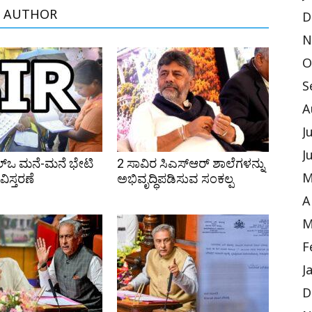
 AUTHOR
D
N
O
S
A
J
J
ಲ್ಒ ಮನೆ-ಮನೆ ಭೇಟಿ
2 ಸಾವಿರ ಸಿಎಸ್‌ಆರ್ ಶಾಲೆಗಳನ್ನು
ಿಸ್ತರಣೆ
ಅಭಿವೃದ್ಧಿಪಡಿಸುವ ಸಂಕಲ್ಪ
M
A
M
F
J
D