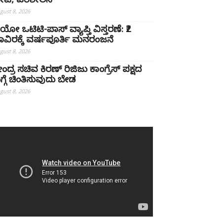
ೇಟಿ, ಪರಿಶೀಲನೆ
gust 8, 2026
ಿಯೋ ಒಟಿಟಿ-ಪಾಸ್ ವ್ಯಾಪ್ತಿ ವಿಸ್ತರಣೆ: ₹2
ಾವಿರಕ್ಕೆ ವರ್ಷಪೂರ್ತಿ ಮನರಂಜನೆ
gust 8, 2026
ೇಂದ್ರ ಸಚಿವ ಕಿರಣ್ ರಿಜಿಜು ಕಾಂಗ್ರೆಸ್ ಪಕ್ಷದ
ಗ್ಗೆ ಚಿಂತಿಸುವುದು ಬೇಡ
gust 8, 2026