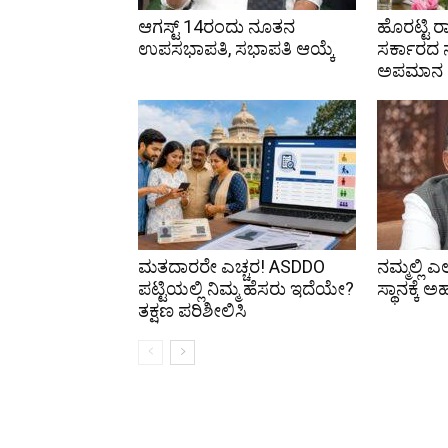
ಆಗಸ್ಟ್ 14ರಂದು ನೂತನ
ಹೊರಟ್ಟಿ ರ
ಉಪಸಭಾಪತಿ, ಸಭಾಪತಿ ಆಯ್ಕೆ
ಸರ್ಕಾರದ ನ
ಅಪಮಾನ
ಮತದಾರರೇ ಎಚ್ಚರ! ASDDO
ನಮ್ಮಲ್ಲಿ 
ಪಟ್ಟಿಯಲ್ಲಿ ನಿಮ್ಮ ಹೆಸರು ಇದೆಯೇ?
ಸ್ಥಾನಕ್ಕೆ ಅ
ತಕ್ಷಣ ಪರಿಶೀಲಿಸಿ