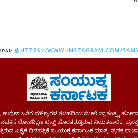
A
@HTTPS://WWW.INSTAGRAM.COM/SAM
AGRAM
ಪಷ್ಟ ಉದ್ದೇಶ ಜತೆಗೆ ಮೌಲ್ಯಗಳ ತಳಹದಿಯ ಮೇಲೆ ಸ್ವಾತಂತ್ರ್ಯ
ಪತ್ರಿಕೆ ಲೋಕಶಿಕ್ಷಣ ಟ್ರಸ್ಟ್ ಹೊರತರುತ್ತಿರುವ ನಿಯತಕಾಲಿಕ. ಪ್ರಸಕ
್ತಿರುವ ಏಕೈಕ ದಿನಪತ್ರಿಕೆ ಸಂಯುಕ್ತ ಕರ್ನಾಟಕ ಮಾತ್ರ. ಪ್ರಸಕ್ತ ರಾ