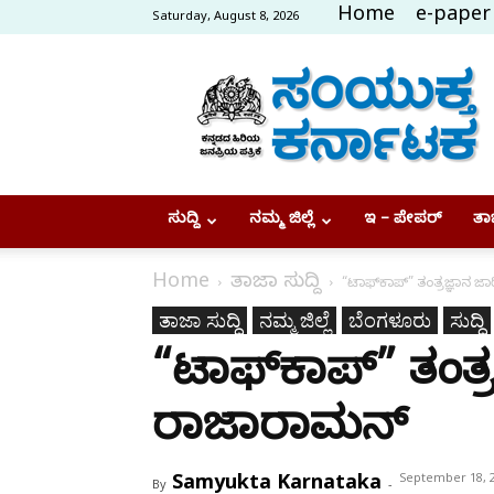
Home
e-paper
Saturday, August 8, 2026
Samyukta
Karnataka
ಸುದ್ದಿ
ನಮ್ಮ ಜಿಲ್ಲೆ
ಇ – ಪೇಪರ್
ತಾಜ
Home
ತಾಜಾ ಸುದ್ದಿ
“ಟಾಫ್‌ಕಾಪ್” ತಂತ್ರಜ್ಞಾನ ಜ
ತಾಜಾ ಸುದ್ದಿ
ನಮ್ಮ ಜಿಲ್ಲೆ
ಬೆಂಗಳೂರು
ಸುದ್ದಿ
“ಟಾಫ್‌ಕಾಪ್” ತಂತ್ರ
ರಾಜಾರಾಮನ್
Samyukta Karnataka
September 18, 
By
-