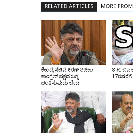
RELATED ARTICLES
MORE FROM
ಕೇಂದ್ರ ಸಚಿವ ಕಿರಣ್ ರಿಜಿಜು
SIR: ಬಿಎ
ಕಾಂಗ್ರೆಸ್ ಪಕ್ಷದ ಬಗ್ಗೆ
17ರವರೆಗೆ ವ
ಚಿಂತಿಸುವುದು ಬೇಡ