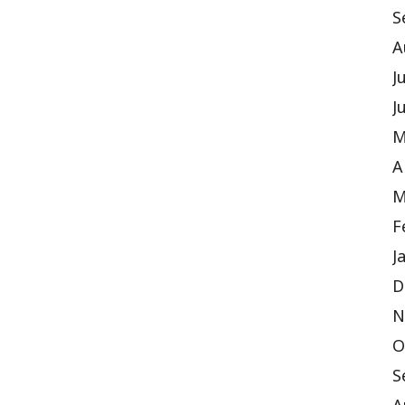
S
A
J
J
M
A
M
F
J
D
N
O
S