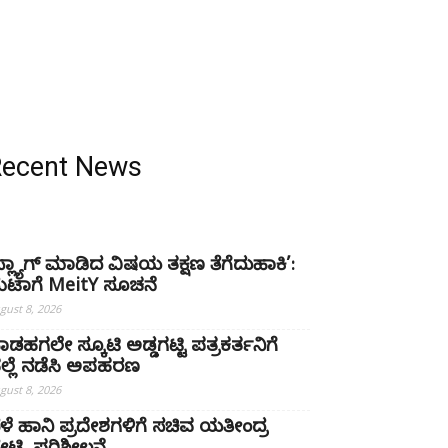
Recent News
ಫ್ಲ್ಯಾಗ್ ಮಾಡಿದ ವಿಷಯ ತಕ್ಷಣ ತೆಗೆದುಹಾಕಿ’:
ೆಟಾಗೆ MeitY ಸೂಚನೆ
gust 8, 2026
ಾಡಹಗಲೇ ಸ್ಕೂಟಿ ಅಡ್ಡಗಟ್ಟಿ ಪತ್ರಕರ್ತನಿಗೆ
ಲ್ಲೆ ನಡೆಸಿ ಅಪಹರಣ
gust 8, 2026
ೆಳೆ ಹಾನಿ ಪ್ರದೇಶಗಳಿಗೆ ಸಚಿವ ಯತೀಂದ್ರ