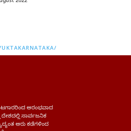
ugust 2022
YUKTAKARNATAKA/
 ಹೋರಾಟಗಾರರಿಂದ ಆರಂಭವಾದ
್ತ ದೇಶದಲ್ಲಿ ಸಾರ್ವಜನಿಕ
ಜ್ಯಾದ್ಯಂತ ಆರು ಕಡೆಗಳಿಂದ