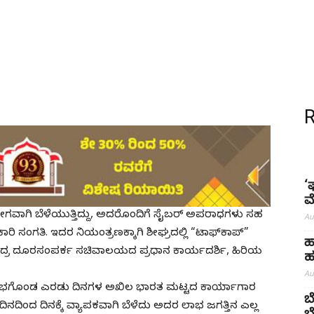
‘
ಮ
 ವೇಗವಾಗಿ ಬೆಳೆಯುತ್ತಿದ್ದು, ಅದರೊಂದಿಗೆ ಸೈಬರ್ ಅಪರಾಧಗಳು ಸಹ
Au
ರಿ ಸಂಗತಿ. ಇದರ ನಿಯಂತ್ರಣಕ್ಕಾಗಿ ಶೀಘ್ರದಲ್ಲಿ “ಟಾಫ್‌ಕಾಪ್”
ಹ
ೆಂದ್ರ ದೂರಸಂಪರ್ಕ ಸಚಿವಾಲಯದ ಪ್ರಧಾನ ಕಾರ್ಯದರ್ಶಿ, ಹಿರಿಯ
ಹ
Au
 ಆರಂಭಗೊಂಡ ಎರಡು ದಿನಗಳ ಅಖಿಲ ಭಾರತ ಮಟ್ಟದ ಕಾರ್ಯಾಗಾರ
ಬ
ದಿಂದ ದಿನಕ್ಕೆ ವ್ಯಾಪಕವಾಗಿ ಬೆಳೆದು ಅದರ ಲಾಭ ಜಗತ್ತಿನ ಎಲ್ಲ