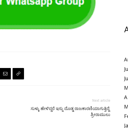
A
A
J
J
M
A
Next article
M
ಸುಳ್ಳು ಹೇಳಿದ್ದರೆ ಇನ್ನು ದೊಡ್ಡ ರಾಜಕಾರಣಿಯಾಗುತ್ತಿದ್ದೆ:
ಶ್ರೀರಾಮುಲು
F
J