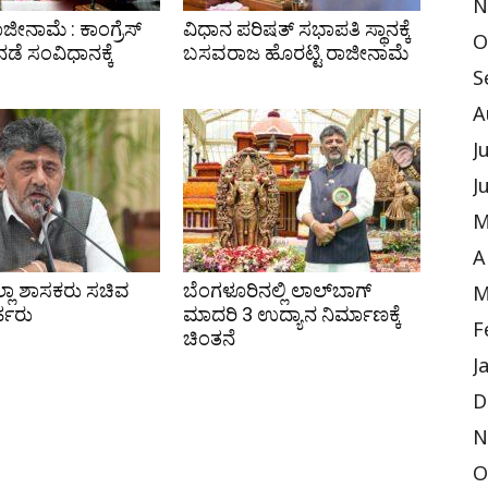
N
ಾಜೀನಾಮೆ : ಕಾಂಗ್ರೆಸ್
ವಿಧಾನ ಪರಿಷತ್ ಸಭಾಪತಿ ಸ್ಥಾನಕ್ಕೆ
O
ಡೆ ಸಂವಿಧಾನಕ್ಕೆ
ಬಸವರಾಜ ಹೊರಟ್ಟಿ ರಾಜೀನಾಮೆ
S
A
J
J
M
A
ಎಲ್ಲಾ ಶಾಸಕರು ಸಚಿವ
ಬೆಂಗಳೂರಿನಲ್ಲಿ ಲಾಲ್‌ಬಾಗ್
M
ರ್ಹರು
ಮಾದರಿ 3 ಉದ್ಯಾನ ನಿರ್ಮಾಣಕ್ಕೆ
F
ಚಿಂತನೆ
J
D
N
O