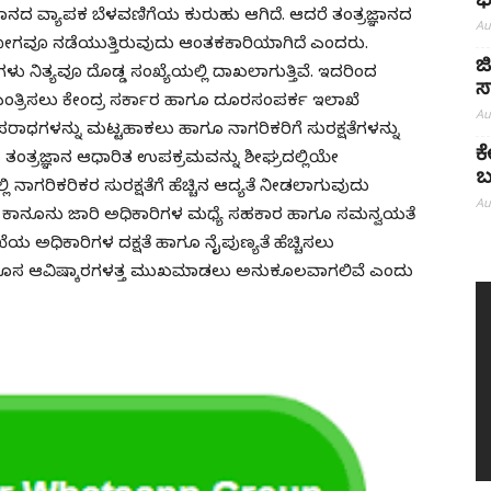
ಭ
ಜ್ಞಾನದ ವ್ಯಾಪಕ ಬೆಳವಣಿಗೆಯ ಕುರುಹು ಆಗಿದೆ. ಆದರೆ ತಂತ್ರಜ್ಞಾನದ
Au
ಯೋಗವೂ ನಡೆಯುತ್ತಿರುವುದು ಆಂತಕಕಾರಿಯಾಗಿದೆ ಎಂದರು.
ಜ
 ನಿತ್ಯವೂ ದೊಡ್ಡ ಸಂಖ್ಯೆಯಲ್ಲಿ ದಾಖಲಾಗುತ್ತಿವೆ. ಇದರಿಂದ
ಸ
ಿಯಂತ್ರಿಸಲು ಕೇಂದ್ರ ಸರ್ಕಾರ ಹಾಗೂ ದೂರಸಂಪರ್ಕ ಇಲಾಖೆ
Au
ಾಧಗಳನ್ನು ಮಟ್ಟಹಾಕಲು ಹಾಗೂ ನಾಗರಿಕರಿಗೆ ಸುರಕ್ಷತೆಗಳನ್ನು
ಕ
ಂತ್ರಜ್ಞಾನ ಆಧಾರಿತ ಉಪಕ್ರಮವನ್ನು ಶೀಘ್ರದಲ್ಲಿಯೇ
ಬ
ಲಿ ನಾಗರಿಕರಿಕರ ಸುರಕ್ಷತೆಗೆ ಹೆಚ್ಚಿನ ಆದ್ಯತೆ ನೀಡಲಾಗುವುದು
Au
ೂ ಕಾನೂನು ಜಾರಿ ಅಧಿಕಾರಿಗಳ ಮಧ್ಯೆ ಸಹಕಾರ ಹಾಗೂ ಸಮನ್ವಯತೆ
ಅಧಿಕಾರಿಗಳ ದಕ್ಷತೆ ಹಾಗೂ ನೈಪುಣ್ಯತೆ ಹೆಚ್ಚಿಸಲು
ಡೆಸಿ ಹೊಸ ಆವಿಷ್ಕಾರಗಳತ್ತ ಮುಖಮಾಡಲು ಅನುಕೂಲವಾಗಲಿವೆ ಎಂದು