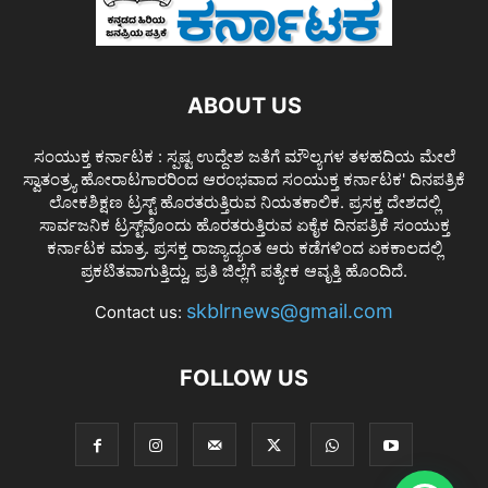
ABOUT US
ಸಂಯುಕ್ತ ಕರ್ನಾಟಕ : ಸ್ಪಷ್ಟ ಉದ್ದೇಶ ಜತೆಗೆ ಮೌಲ್ಯಗಳ ತಳಹದಿಯ ಮೇಲೆ
ಸ್ವಾತಂತ್ರ್ಯ ಹೋರಾಟಗಾರರಿಂದ ಆರಂಭವಾದ ಸಂಯುಕ್ತ ಕರ್ನಾಟಕ' ದಿನಪತ್ರಿಕೆ
ಲೋಕಶಿಕ್ಷಣ ಟ್ರಸ್ಟ್ ಹೊರತರುತ್ತಿರುವ ನಿಯತಕಾಲಿಕ. ಪ್ರಸಕ್ತ ದೇಶದಲ್ಲಿ
ಸಾರ್ವಜನಿಕ ಟ್ರಸ್ಟ್‌ವೊಂದು ಹೊರತರುತ್ತಿರುವ ಏಕೈಕ ದಿನಪತ್ರಿಕೆ ಸಂಯುಕ್ತ
ಕರ್ನಾಟಕ ಮಾತ್ರ. ಪ್ರಸಕ್ತ ರಾಜ್ಯಾದ್ಯಂತ ಆರು ಕಡೆಗಳಿಂದ ಏಕಕಾಲದಲ್ಲಿ
ಪ್ರಕಟಿತವಾಗುತ್ತಿದ್ದು, ಪ್ರತಿ ಜಿಲ್ಲೆಗೆ ಪತ್ಯೇಕ ಆವೃತ್ತಿ ಹೊಂದಿದೆ.
skblrnews@gmail.com
Contact us:
FOLLOW US