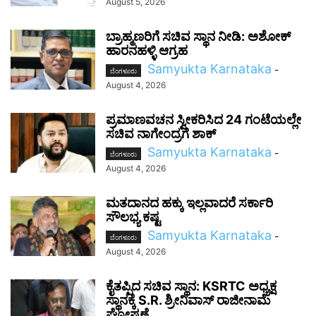
August 5, 2026
ಬ್ರಾಹ್ಮಣರಿಗೆ ಸಚಿವ ಸ್ಥಾನ ನೀಡಿ: ಅಶೋಕ್
ಹಾರನಹಳ್ಳಿ ಆಗ್ರಹ
Samyukta Karnataka
-
ಬೆಂಗಳೂರು
August 4, 2026
ಪ್ರಮಾಣವಚನ ಸ್ವೀಕರಿಸಿದ 24 ಗಂಟೆಯಲ್ಲೇ
ಸಚಿವ ನಾಗೇಂದ್ರಗೆ ಶಾಕ್
Samyukta Karnataka
-
ಬೆಂಗಳೂರು
August 4, 2026
ಮತದಾನದ ಹಕ್ಕು ಇಲ್ಲವಾದರೆ ಸರ್ಕಾರಿ
ಸೌಲಭ್ಯ ಕಷ್ಟ
Samyukta Karnataka
-
ಬೆಂಗಳೂರು
August 4, 2026
ಕೈತಪ್ಪಿದ ಸಚಿವ ಸ್ಥಾನ: KSRTC ಅಧ್ಯಕ್ಷ
ಸ್ಥಾನಕ್ಕೆ S.R. ಶ್ರೀನಿವಾಸ್ ರಾಜೀನಾಮೆ
ಘೋಷಣೆ