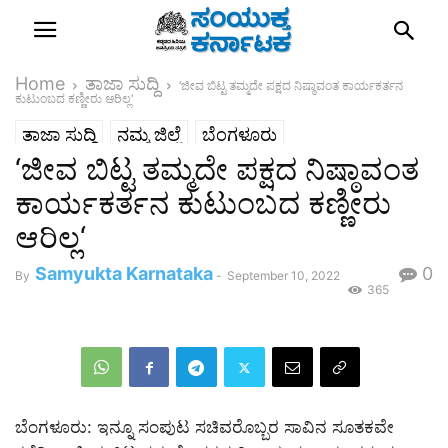
Home
ತಾಜಾ ಸುದ್ದಿ
‘ಜೀವ ಬಿಟ್ಟ ತಮ್ಮದೇ ಪಕ್ಷದ ನಿಷ್ಠಾವಂತ ಕಾರ್ಯಕರ್ತನ
ಕುಟುಂಬದ ಕಣ್ಣೀರು ಆರಿಲ್ಲ‘
ತಾಜಾ ಸುದ್ದಿ
ನಮ್ಮ ಜಿಲ್ಲೆ
ಬೆಂಗಳೂರು
‘ಜೀವ ಬಿಟ್ಟ ತಮ್ಮದೇ ಪಕ್ಷದ ನಿಷ್ಠಾವಂತ
ಬೆಂಗಳೂರು ಗ್ರಾಮಾಂತರ
ಸುದ್ದಿ
ರಾಜ್ಯ
ಕಾರ್ಯಕರ್ತನ ಕುಟುಂಬದ ಕಣ್ಣೀರು
ಆರಿಲ್ಲ‘
Samyukta Karnataka
0
By
-
September 10, 2022
365
ಬೆಂಗಳೂರು: ಇನ್ನೂ ಸಂಪುಟ ಸಚಿವರೊಬ್ಬರ ಸಾವಿನ ಸೂತಕವೇ