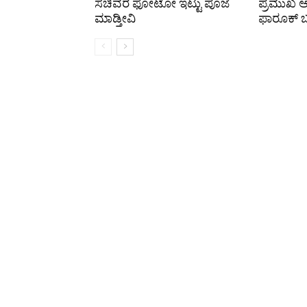
ಸಚಿವರ ಫೋಟೋ ಇಟ್ಟು ಪೂಜೆ
ಪ್ರಮುಖ
ಮಾಡ್ತೀವಿ
ಫಾರೂಕ್