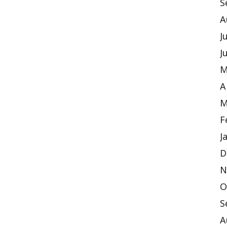
S
A
J
J
M
A
M
F
J
D
N
O
S
A