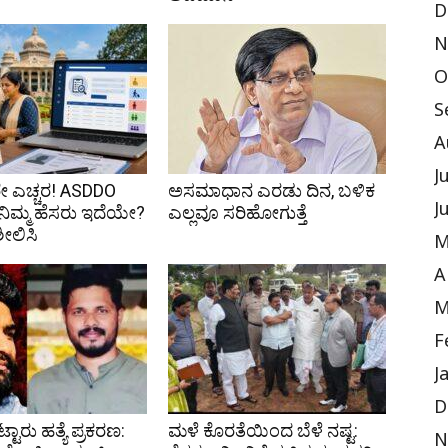
D
N
O
S
A
J
 ಎಚ್ಚರ! ASDDO
ಅಸಮಾಧಾನ ಎರಡು ದಿನ, ಬಳಿಕ
J
ಿ ನಿಮ್ಮ ಹೆಸರು ಇದೆಯೇ?
ಎಲ್ಲವೂ ಸರಿಹೋಗುತ್ತೆ
ಶೀಲಿಸಿ
M
A
M
F
J
D
ಟ್ಟಾರು ಹತ್ಯೆ ಪ್ರಕರಣ:
ಮಳೆ ಕೊರತೆಯಿಂದ ಬೆಳೆ ನಷ್ಟ:
N