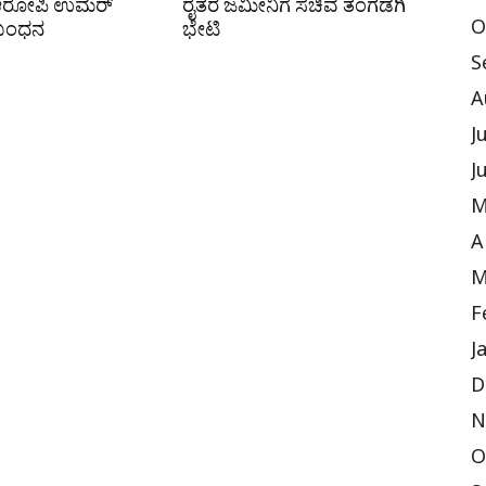
 ಆರೋಪಿ ಉಮರ್
ರೈತರ ಜಮೀನಿಗೆ ಸಚಿವ ತಂಗಡಗಿ
 ಬಂಧನ
ಭೇಟಿ
O
S
A
J
J
M
A
M
F
J
D
N
O