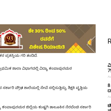
ಷಕರ ಪ್ರಶಸ್ತಿಯ ಗರಿ ತಂದಿದೆ.
ವ
್ರಾಥಮಿಕ ಶಾಲಾ ವಿಭಾಗದಲ್ಲಿ ವಿದ್ಯಾ ಕಂಪಾಪುರಮಠ
7
Au
8
ರಿ ಪ್ರೌಢ ಶಾಲೆಯಲ್ಲಿ ಸೇವೆ ಸಲ್ಲಿಸುತ್ತಿದ್ದು, ಶಿಕ್ಷಕಿ ವೃತ್ತಿಯ
ದ
Au
ಚ
ಾ ಕಂಪಾಪುರಮಠ ಜಿಲ್ಲೆಯ ಕುಷ್ಟಗಿ ತಾಲೂಕಿನ ನೆರಬೆಂಚಿ ಸರ್ಕಾರಿ