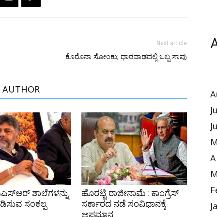
A
Next article
ಕೊರೊನಾ ಸೋಂಕು; ಧಾರವಾಡದಲ್ಲಿ ಒಬ್ಬ ಸಾವು
 AUTHOR
A
J
J
M
A
M
F
ಿಎಸ್‌ಆರ್ ಶಾಲೆಗಳನ್ನು
ಹೊರಟ್ಟಿ ರಾಜೀನಾಮೆ : ಕಾಂಗ್ರೆಸ್
ಪಡಿಸುವ ಸಂಕಲ್ಪ
ಸರ್ಕಾರದ ನಡೆ ಸಂವಿಧಾನಕ್ಕೆ
J
ಅಪಮಾನ