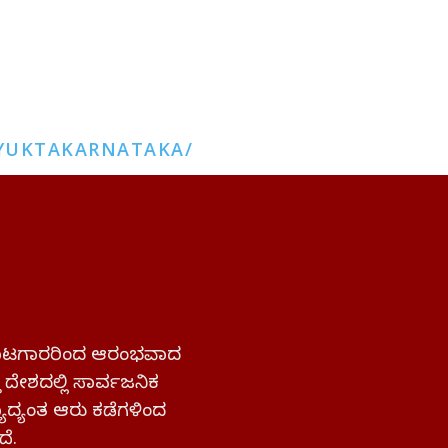
YUKTAKARNATAKA/
 ಹೋರಾಟಗಾರರಿಂದ ಆರಂಭವಾದ
್ತ ದೇಶದಲ್ಲಿ ಸಾರ್ವಜನಿಕ
ಜ್ಯಾದ್ಯಂತ ಆರು ಕಡೆಗಳಿಂದ
ದೆ.