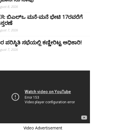
್ರವಾಸಿಗರು ಸಾವು
gust 8, 2026
IR: ಬಿಎಲ್ಒ ಮನೆ-ಮನೆ ಭೇಟಿ 17ರವರೆಗೆ
ಿಸ್ತರಣೆ
gust 7, 2026
ರ ಪರಿಸ್ಥಿತಿ ಸಭೆಯಲ್ಲಿ ಕಣ್ಣೀರಿಟ್ಟ ಅಧಿಕಾರಿ!
gust 7, 2026
Video Advertisement