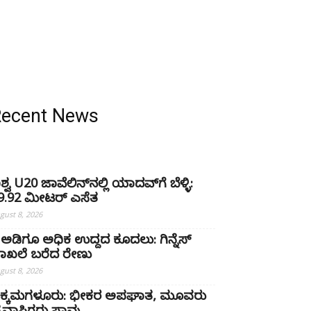
Recent News
ಿಶ್ವ U20 ಜಾವೆಲಿನ್‌ನಲ್ಲಿ ಯಾದವ್‌ಗೆ ಬೆಳ್ಳಿ:
9.92 ಮೀಟರ್ ಎಸೆತ
gust 8, 2026
 ಅಡಿಗೂ ಅಧಿಕ ಉದ್ದದ ಕೂದಲು: ಗಿನ್ನೆಸ್
ಾಖಲೆ ಬರೆದ ರೇಣು
gust 8, 2026
ಿಕ್ಕಮಗಳೂರು: ಭೀಕರ ಅಪಘಾತ, ಮೂವರು