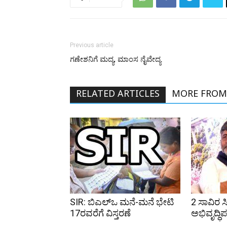
Previous article
ಗಣೇಶನಿಗೆ ಮದ್ಯ, ಮಾಂಸ ನೈವೇದ್ಯ
RELATED ARTICLES
MORE FROM
SIR: ಬಿಎಲ್ಒ ಮನೆ-ಮನೆ ಭೇಟಿ
2 ಸಾವಿರ ಸ
17ರವರೆಗೆ ವಿಸ್ತರಣೆ
ಅಭಿವೃದ್ಧಿ