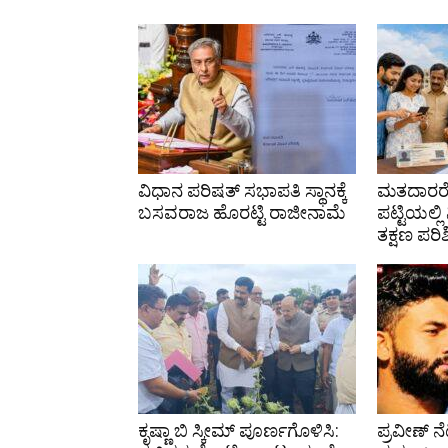
ವಿಧಾನ ಪರಿಷತ್ ಸಭಾಪತಿ ಸ್ಥಾನಕ್ಕೆ
ಮತದಾರರೇ
ಬಸವರಾಜ ಹೊರಟ್ಟಿ ರಾಜೀನಾಮೆ
ಪಟ್ಟಿಯಲ್ಲ
ತಕ್ಷಣ ಪರಿ
ಕೃಷ್ಣಾ ಬಿ ಸ್ಕೀಮ್ ಪೂರ್ಣಗೊಳಿಸಿ:
ಪ್ರವೀಣ್ ನೆ