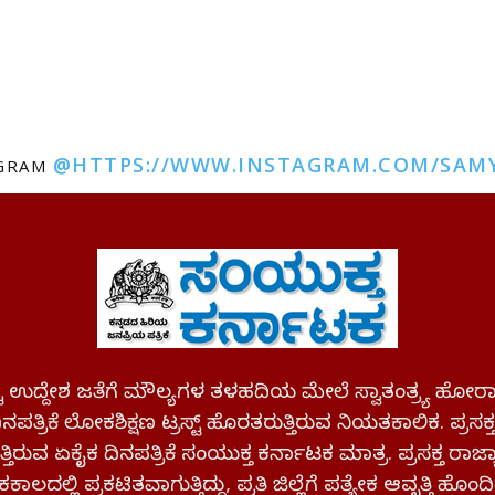
@HTTPS://WWW.INSTAGRAM.COM/SAM
AGRAM
ಪಷ್ಟ ಉದ್ದೇಶ ಜತೆಗೆ ಮೌಲ್ಯಗಳ ತಳಹದಿಯ ಮೇಲೆ ಸ್ವಾತಂತ್ರ್ಯ
ಪತ್ರಿಕೆ ಲೋಕಶಿಕ್ಷಣ ಟ್ರಸ್ಟ್ ಹೊರತರುತ್ತಿರುವ ನಿಯತಕಾಲಿಕ. ಪ್ರಸಕ
್ತಿರುವ ಏಕೈಕ ದಿನಪತ್ರಿಕೆ ಸಂಯುಕ್ತ ಕರ್ನಾಟಕ ಮಾತ್ರ. ಪ್ರಸಕ್ತ ರಾ
ಕಾಲದಲ್ಲಿ ಪ್ರಕಟಿತವಾಗುತ್ತಿದ್ದು, ಪ್ರತಿ ಜಿಲ್ಲೆಗೆ ಪತ್ಯೇಕ ಆವೃತ್ತಿ ಹೊಂದಿ