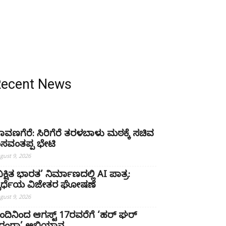
Recent News
ಾವಣಗೆರೆ: ಸಿರಿಗೆರೆ ತರಳಬಾಳು ಮಠಕ್ಕೆ ಸಚಿವ
ಸವಂತಪ್ಪ ಭೇಟಿ
gust 9, 2026
ವಿಕ್ಷಿತ ಭಾರತ’ ನಿರ್ಮಾಣದಲ್ಲಿ AI ಪಾತ್ರ:
್ಪರ್ಧೆಯ ವಿಜೇತರ ಘೋಷಣೆ
gust 9, 2026
ಂದಿನಿಂದ ಆಗಸ್ಟ್ 17ರವರೆಗೆ ‘ಹರ್ ಘರ್