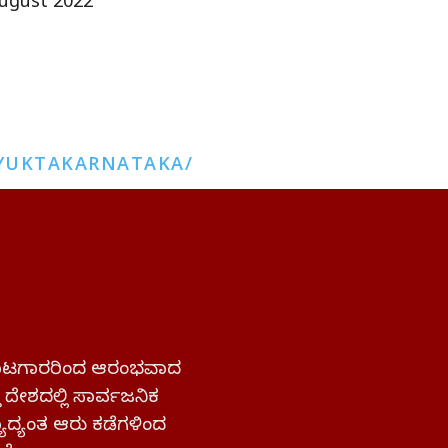
ugust 2022
YUKTAKARNATAKA/
 ಹೋರಾಟಗಾರರಿಂದ ಆರಂಭವಾದ
್ತ ದೇಶದಲ್ಲಿ ಸಾರ್ವಜನಿಕ
ಜ್ಯಾದ್ಯಂತ ಆರು ಕಡೆಗಳಿಂದ