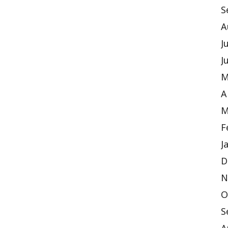
S
A
J
J
M
A
M
F
J
D
N
O
S