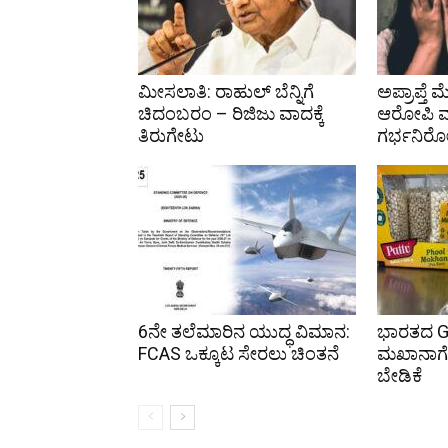
ಮೀಸಲಾತಿ: ರಾಹುಲ್ ಬೆನ್ನಿಗೆ
ಅಪ್ರಾಪ್ತೆ 
ಚಿದಂಬರಂ – ರಿಜಿಜು ವಾದಕ್ಕೆ
ಆರೋಪಿ ಮನ
ತಿರುಗೇಟು
ಗರ್ಭನಿರೋ
6ನೇ ತಲೆಮಾರಿನ ಯುದ್ಧ ವಿಮಾನ:
ಭಾರತದ G
FCAS ಒಕ್ಕೂಟ ಸೇರಲು ಚಿಂತನೆ
ಮಖಾನಾಗೆ 
ಬೇಡಿಕೆ