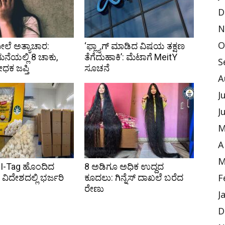
D
N
ಮೇಲೆ ಅತ್ಯಾಚಾರ:
‘ಫ್ಲ್ಯಾಗ್ ಮಾಡಿದ ವಿಷಯ ತಕ್ಷಣ
O
ೆಯಲ್ಲಿ 8 ಚಾಕು,
ತೆಗೆದುಹಾಕಿ’: ಮೆಟಾಗೆ MeitY
S
ಧಕ ಜಪ್ತಿ
ಸೂಚನೆ
A
J
J
M
A
M
I-Tag ಹೊಂದಿದ
8 ಅಡಿಗೂ ಅಧಿಕ ಉದ್ದದ
ವಿದೇಶದಲ್ಲಿ ಭರ್ಜರಿ
ಕೂದಲು: ಗಿನ್ನೆಸ್ ದಾಖಲೆ ಬರೆದ
F
ರೇಣು
J
D