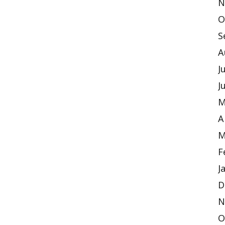
N
O
S
A
J
J
M
A
M
F
J
D
N
O