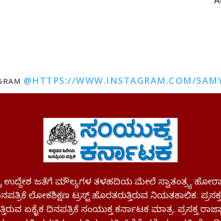
A
@HTTPS://WWW.INSTAGRAM.COM/SAM
AGRAM
ಪಷ್ಟ ಉದ್ದೇಶ ಜತೆಗೆ ಮೌಲ್ಯಗಳ ತಳಹದಿಯ ಮೇಲೆ ಸ್ವಾತಂತ್ರ್ಯ
ಪತ್ರಿಕೆ ಲೋಕಶಿಕ್ಷಣ ಟ್ರಸ್ಟ್ ಹೊರತರುತ್ತಿರುವ ನಿಯತಕಾಲಿಕ. ಪ್ರಸಕ
್ತಿರುವ ಏಕೈಕ ದಿನಪತ್ರಿಕೆ ಸಂಯುಕ್ತ ಕರ್ನಾಟಕ ಮಾತ್ರ. ಪ್ರಸಕ್ತ ರಾ