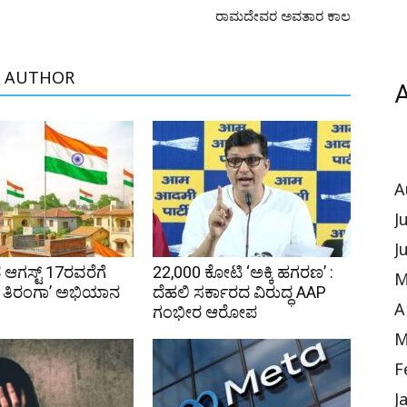
ರಾಮದೇವರ ಅವತಾರ ಕಾಲ
 AUTHOR
A
A
J
J
ಆಗಸ್ಟ್ 17ರವರೆಗೆ
₹22,000 ಕೋಟಿ ‘ಅಕ್ಕಿ ಹಗರಣ’ :
M
 ತಿರಂಗಾ’ ಅಭಿಯಾನ
ದೆಹಲಿ ಸರ್ಕಾರದ ವಿರುದ್ಧ AAP
A
ಗಂಭೀರ ಆರೋಪ
M
F
J