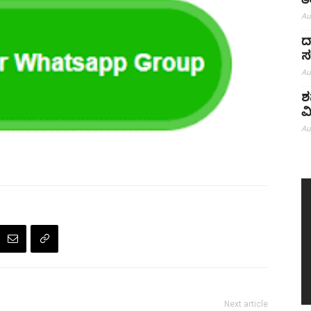
ತ
Au
ದ
ಸ
Au
ಶ
ವ
Au
Next article