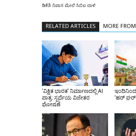
ಡಿಕೆಶಿ ನಿವಾಸ ಮೇಲೆ ಸಿಬಿಐ ದಾಳಿ
RELATED ARTICLES
MORE FROM
‘ವಿಕ್ಷಿತ ಭಾರತ’ ನಿರ್ಮಾಣದಲ್ಲಿ AI
ಇಂದಿನಿಂದ 
ಪಾತ್ರ: ಸ್ಪರ್ಧೆಯ ವಿಜೇತರ
‘ಹರ್ ಘರ್
ಘೋಷಣೆ