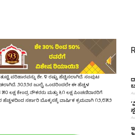
 ತುಟ್ಟಿ ಪರಿಹಾರವನ್ನು ಶೇ. ೪ ರಷ್ಟು ಹೆಚ್ಚಿಸಲಾಗಿದೆ. ಸಂಪುಟ
ದ
ಡಲಾಗಿದೆ. ೨೦೨೨ರ ಜುಲೈ ಒಂದರಿಂದಲೇ ಈ ಹೆಚ್ಚಳ
ಬ
೦ ಲಕ್ಷ ಕೇಂದ್ರ ನೌಕರರು ಮತ್ತು ೬೧ ಲಕ್ಷ ಪಿಂಚಣಿದಾರರಿಗೆ
Au
ಾರ ಹೆಚ್ಚಳದಿಂದ ಸರ್ಕಾರಿ ಬೊಕ್ಕಸಕ್ಕೆ ವಾರ್ಷಿಕ ಕ್ರಮವಾಗಿ ೧೨,೮೫೨
‘
ಸ
Au
ಇ