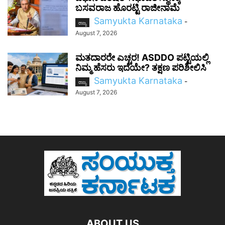
ಬಸವರಾಜ ಹೊರಟ್ಟಿ ರಾಜೀನಾಮೆ
Samyukta Karnataka
-
ರಾಜ್ಯ
August 7, 2026
ಮತದಾರರೇ ಎಚ್ಚರ! ASDDO ಪಟ್ಟಿಯಲ್ಲಿ
ನಿಮ್ಮ ಹೆಸರು ಇದೆಯೇ? ತಕ್ಷಣ ಪರಿಶೀಲಿಸಿ
Samyukta Karnataka
-
ರಾಜ್ಯ
August 7, 2026
ABOUT US