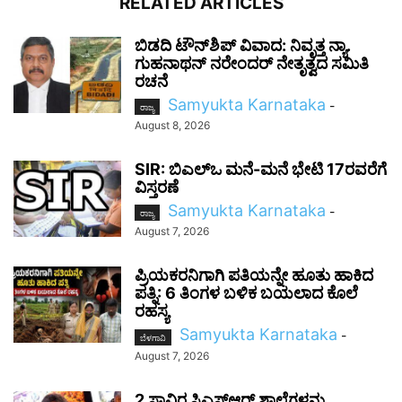
RELATED ARTICLES
ಬಿಡದಿ ಟೌನ್‌ಶಿಪ್ ವಿವಾದ: ನಿವೃತ್ತ ನ್ಯಾ.
ಗುಹನಾಥನ್ ನರೇಂದರ್ ನೇತೃತ್ವದ ಸಮಿತಿ
ರಚನೆ
Samyukta Karnataka
-
ರಾಜ್ಯ
August 8, 2026
SIR: ಬಿಎಲ್ಒ ಮನೆ-ಮನೆ ಭೇಟಿ 17ರವರೆಗೆ
ವಿಸ್ತರಣೆ
Samyukta Karnataka
-
ರಾಜ್ಯ
August 7, 2026
ಪ್ರಿಯಕರನಿಗಾಗಿ ಪತಿಯನ್ನೇ ಹೂತು ಹಾಕಿದ
ಪತ್ನಿ: 6 ತಿಂಗಳ ಬಳಿಕ ಬಯಲಾದ ಕೊಲೆ
ರಹಸ್ಯ
Samyukta Karnataka
-
ಬೆಳಗಾವಿ
August 7, 2026
2 ಸಾವಿರ ಸಿಎಸ್‌ಆರ್ ಶಾಲೆಗಳನ್ನು