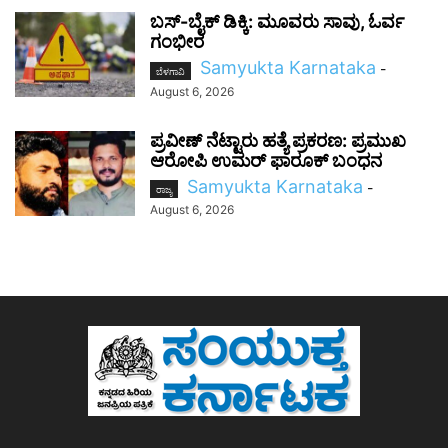
ಬಸ್-ಬೈಕ್ ಡಿಕ್ಕಿ: ಮೂವರು ಸಾವು, ಓರ್ವ
ಗಂಭೀರ
Samyukta Karnataka
-
ಬೆಳಗಾವಿ
August 6, 2026
ಪ್ರವೀಣ್ ನೆಟ್ಟಾರು ಹತ್ಯೆ ಪ್ರಕರಣ: ಪ್ರಮುಖ
ಆರೋಪಿ ಉಮರ್ ಫಾರೂಕ್ ಬಂಧನ
Samyukta Karnataka
-
ರಾಜ್ಯ
August 6, 2026