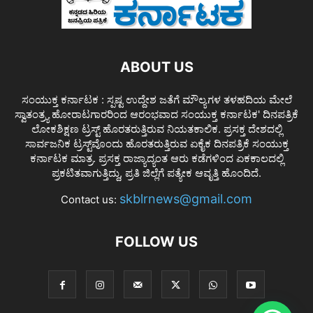
ABOUT US
ಸಂಯುಕ್ತ ಕರ್ನಾಟಕ : ಸ್ಪಷ್ಟ ಉದ್ದೇಶ ಜತೆಗೆ ಮೌಲ್ಯಗಳ ತಳಹದಿಯ ಮೇಲೆ
ಸ್ವಾತಂತ್ರ್ಯ ಹೋರಾಟಗಾರರಿಂದ ಆರಂಭವಾದ ಸಂಯುಕ್ತ ಕರ್ನಾಟಕ' ದಿನಪತ್ರಿಕೆ
ಲೋಕಶಿಕ್ಷಣ ಟ್ರಸ್ಟ್ ಹೊರತರುತ್ತಿರುವ ನಿಯತಕಾಲಿಕ. ಪ್ರಸಕ್ತ ದೇಶದಲ್ಲಿ
ಸಾರ್ವಜನಿಕ ಟ್ರಸ್ಟ್‌ವೊಂದು ಹೊರತರುತ್ತಿರುವ ಏಕೈಕ ದಿನಪತ್ರಿಕೆ ಸಂಯುಕ್ತ
ಕರ್ನಾಟಕ ಮಾತ್ರ. ಪ್ರಸಕ್ತ ರಾಜ್ಯಾದ್ಯಂತ ಆರು ಕಡೆಗಳಿಂದ ಏಕಕಾಲದಲ್ಲಿ
ಪ್ರಕಟಿತವಾಗುತ್ತಿದ್ದು, ಪ್ರತಿ ಜಿಲ್ಲೆಗೆ ಪತ್ಯೇಕ ಆವೃತ್ತಿ ಹೊಂದಿದೆ.
skblrnews@gmail.com
Contact us:
FOLLOW US