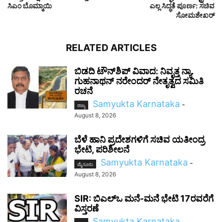
ಸಿಎಂ ಬೊಮ್ಮಾಯಿ
ಎಲ್ಲ ಸಿದ್ಧತೆ ಪೂರ್ಣ: ಸಚಿವ
ಸೋಮಶೇಖರ್‌
RELATED ARTICLES
ಬಿಡದಿ ಟೌನ್‌ಶಿಪ್ ವಿವಾದ: ನಿವೃತ್ತ ನ್ಯಾ.
ಗುಹನಾಥನ್ ನರೇಂದರ್ ನೇತೃತ್ವದ ಸಮಿತಿ
ರಚನೆ
Samyukta Karnataka
-
ರಾಜ್ಯ
August 8, 2026
ಬೆಳೆ ಹಾನಿ ಪ್ರದೇಶಗಳಿಗೆ ಸಚಿವ ಯತೀಂದ್ರ
ಭೇಟಿ, ಪರಿಶೀಲನೆ
Samyukta Karnataka
-
ಮೈಸೂರು
August 8, 2026
SIR: ಬಿಎಲ್ಒ ಮನೆ-ಮನೆ ಭೇಟಿ 17ರವರೆಗೆ
ವಿಸ್ತರಣೆ
Samyukta Karnataka
-