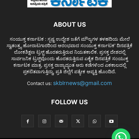
ABOUT US
ಸಂಯುಕ್ತ ಕರ್ನಾಟಕ : ಸ್ಪಷ್ಟ ಉದ್ದೇಶ ಜತೆಗೆ ಮೌಲ್ಯಗಳ ತಳಹದಿಯ ಮೇಲೆ
ಸ್ವಾತಂತ್ರ್ಯ ಹೋರಾಟಗಾರರಿಂದ ಆರಂಭವಾದ ಸಂಯುಕ್ತ ಕರ್ನಾಟಕ' ದಿನಪತ್ರಿಕೆ
ಲೋಕಶಿಕ್ಷಣ ಟ್ರಸ್ಟ್ ಹೊರತರುತ್ತಿರುವ ನಿಯತಕಾಲಿಕ. ಪ್ರಸಕ್ತ ದೇಶದಲ್ಲಿ
ಸಾರ್ವಜನಿಕ ಟ್ರಸ್ಟ್‌ವೊಂದು ಹೊರತರುತ್ತಿರುವ ಏಕೈಕ ದಿನಪತ್ರಿಕೆ ಸಂಯುಕ್ತ
ಕರ್ನಾಟಕ ಮಾತ್ರ. ಪ್ರಸಕ್ತ ರಾಜ್ಯಾದ್ಯಂತ ಆರು ಕಡೆಗಳಿಂದ ಏಕಕಾಲದಲ್ಲಿ
ಪ್ರಕಟಿತವಾಗುತ್ತಿದ್ದು, ಪ್ರತಿ ಜಿಲ್ಲೆಗೆ ಪತ್ಯೇಕ ಆವೃತ್ತಿ ಹೊಂದಿದೆ.
skblrnews@gmail.com
Contact us:
FOLLOW US