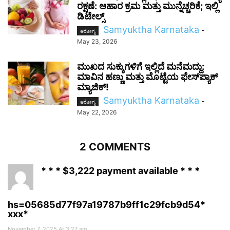
ರಕ್ಷಣೆ: ಆಹಾರ ಕ್ರಮ ಮತ್ತು ಮುನ್ನೆಚ್ಚರಿಕೆ; ಇಲ್ಲಿ
ಡಿಟೇಲ್ಸ್
Samyuktha Karnataka
-
ಆರೋಗ್ಯ
May 23, 2026
ಮುಖದ ಸುಕ್ಕುಗಳಿಗೆ ಇಲ್ಲಿದೆ ಮನೆಮದ್ದು:
ಮಾವಿನ ಹಣ್ಣು ಮತ್ತು ಮೊಟ್ಟೆಯ ಫೇಸ್‌ಪ್ಯಾಕ್
ಮ್ಯಾಜಿಕ್!
Samyuktha Karnataka
-
ಆರೋಗ್ಯ
May 22, 2026
2 COMMENTS
* * * $3,222 payment available * * *
hs=05685d77f97a19787b9ff1c29fcb9d54*
ххх*
November 7, 2025 At 3:27 am