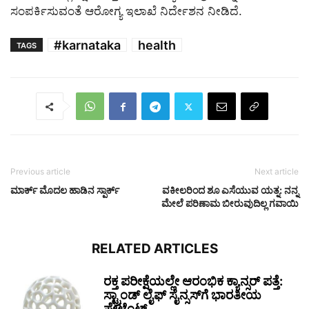
ಸಂಪರ್ಕಿಸುವಂತೆ ಆರೋಗ್ಯ ಇಲಾಖೆ ನಿರ್ದೇಶನ ನೀಡಿದೆ.
#karnataka
health
TAGS
Previous article
Next article
ಮಾರ್ಕ್ ಮೊದಲ ಹಾಡಿನ ಸ್ಪಾರ್ಕ್
ವಕೀಲರಿಂದ ಶೂ ಎಸೆಯುವ ಯತ್ನ: ನನ್ನ
ಮೇಲೆ ಪರಿಣಾಮ ಬೀರುವುದಿಲ್ಲ ಗವಾಯಿ
RELATED ARTICLES
ರಕ್ತ ಪರೀಕ್ಷೆಯಲ್ಲೇ ಆರಂಭಿಕ ಕ್ಯಾನ್ಸರ್ ಪತ್ತೆ:
ಸ್ಟ್ರಾಂಡ್ ಲೈಫ್ ಸೈನ್ಸಸ್‌ಗೆ ಭಾರತೀಯ
ಪೇಟೆಂಟ್