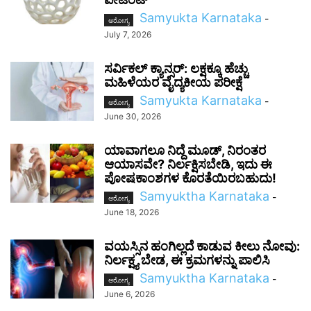
Samyukta Karnataka
-
ಆರೋಗ್ಯ
July 7, 2026
ಸರ್ವಿಕಲ್ ಕ್ಯಾನ್ಸರ್: ಲಕ್ಷಕ್ಕೂ ಹೆಚ್ಚು
ಮಹಿಳೆಯರ ವೈದ್ಯಕೀಯ ಪರೀಕ್ಷೆ
Samyukta Karnataka
-
ಆರೋಗ್ಯ
June 30, 2026
ಯಾವಾಗಲೂ ನಿದ್ದೆ ಮೂಡ್, ನಿರಂತರ
ಆಯಾಸವೇ? ನಿರ್ಲಕ್ಷಿಸಬೇಡಿ, ಇದು ಈ
ಪೋಷಕಾಂಶಗಳ ಕೊರತೆಯಿರಬಹುದು!
Samyuktha Karnataka
-
ಆರೋಗ್ಯ
June 18, 2026
ವಯಸ್ಸಿನ ಹಂಗಿಲ್ಲದೆ ಕಾಡುವ ಕೀಲು ನೋವು:
ನಿರ್ಲಕ್ಷ್ಯ ಬೇಡ, ಈ ಕ್ರಮಗಳನ್ನು ಪಾಲಿಸಿ
Samyuktha Karnataka
-
ಆರೋಗ್ಯ
June 6, 2026