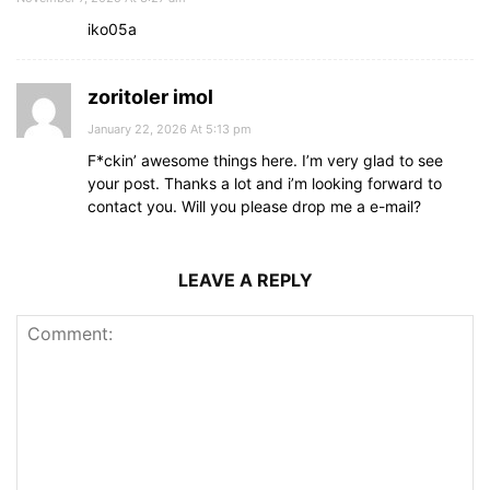
iko05a
zoritoler imol
January 22, 2026 At 5:13 pm
F*ckin’ awesome things here. I’m very glad to see
your post. Thanks a lot and i’m looking forward to
contact you. Will you please drop me a e-mail?
LEAVE A REPLY