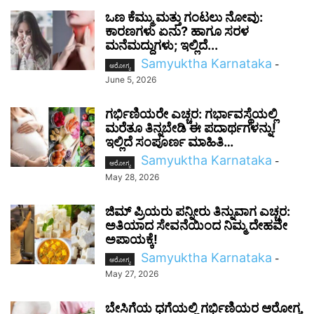
ಒಣ ಕೆಮ್ಮು ಮತ್ತು ಗಂಟಲು ನೋವು:
ಕಾರಣಗಳು ಏನು? ಹಾಗೂ ಸರಳ
ಮನೆಮದ್ದುಗಳು; ಇಲ್ಲಿದೆ...
Samyuktha Karnataka
-
ಆರೋಗ್ಯ
June 5, 2026
ಗರ್ಭಿಣಿಯರೇ ಎಚ್ಚರ: ಗರ್ಭಾವಸ್ಥೆಯಲ್ಲಿ
ಮರೆತೂ ತಿನ್ನಬೇಡಿ ಈ ಪದಾರ್ಥಗಳನ್ನು!
ಇಲ್ಲಿದೆ ಸಂಪೂರ್ಣ ಮಾಹಿತಿ…
Samyuktha Karnataka
-
ಆರೋಗ್ಯ
May 28, 2026
ಜಿಮ್‌ ಪ್ರಿಯರು ಪನ್ನೀರು ತಿನ್ನುವಾಗ ಎಚ್ಚರ:
ಅತಿಯಾದ ಸೇವನೆಯಿಂದ ನಿಮ್ಮ ದೇಹವೇ
ಅಪಾಯಕ್ಕೆ!
Samyuktha Karnataka
-
ಆರೋಗ್ಯ
May 27, 2026
ಬೇಸಿಗೆಯ ಧಗೆಯಲ್ಲಿ ಗರ್ಭಿಣಿಯರ ಆರೋಗ್ಯ