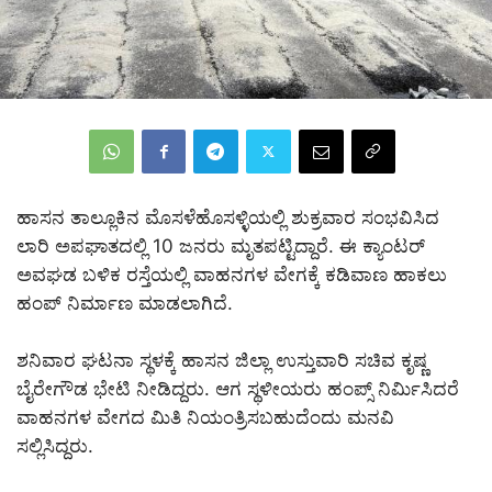
ಹಾಸನ ತಾಲ್ಲೂಕಿನ ಮೊಸಳೆಹೊಸಳ್ಳಿಯಲ್ಲಿ ಶುಕ್ರವಾರ ಸಂಭವಿಸಿದ
ಲಾರಿ ಅಪಘಾತದಲ್ಲಿ 10 ಜನರು ಮೃತಪಟ್ಟಿದ್ದಾರೆ. ಈ ಕ್ಯಾಂಟರ್
ಅವಘಡ ಬಳಿಕ ರಸ್ತೆಯಲ್ಲಿ ವಾಹನಗಳ ವೇಗಕ್ಕೆ ಕಡಿವಾಣ ಹಾಕಲು
ಹಂಪ್ ನಿರ್ಮಾಣ ಮಾಡಲಾಗಿದೆ.
ಶನಿವಾರ ಘಟನಾ ಸ್ಥಳಕ್ಕೆ ಹಾಸನ ಜಿಲ್ಲಾ ಉಸ್ತುವಾರಿ ಸಚಿವ ಕೃಷ್ಣ
ಬೈರೇಗೌಡ ಭೇಟಿ ನೀಡಿದ್ದರು. ಆಗ ಸ್ಥಳೀಯರು ಹಂಪ್ಸ್ ನಿರ್ಮಿಸಿದರೆ
ವಾಹನಗಳ ವೇಗದ ಮಿತಿ‌ ನಿಯಂತ್ರಿಸಬಹುದೆಂದು ಮನವಿ
ಸಲ್ಲಿಸಿದ್ದರು.