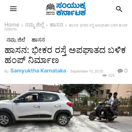
Home
ನಮ್ಮ ಜಿಲ್ಲೆ
ಹಾಸನ
ಹಾಸನ: ಭೀಕರ ರಸ್ತೆ ಅಪಘಾತದ ಬಳಿಕ ಹಂಪ್
ನಿರ್ಮಾಣ
ನಮ್ಮ ಜಿಲ್ಲೆ
ಹಾಸನ
ಹಾಸನ: ಭೀಕರ ರಸ್ತೆ ಅಪಘಾತದ ಬಳಿಕ
ಹಂಪ್ ನಿರ್ಮಾಣ
Samyuktha Karnataka
0
By
-
September 15, 2025
325