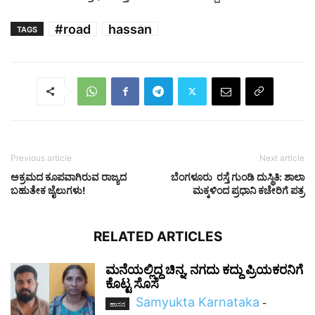
#road
hassan
TAGS
Previous article
Next article
ಅಕ್ರಮದ ಕೂಪವಾಗಿರುವ ರಾಜ್ಯದ
ಬೆಂಗಳೂರು ರಸ್ತೆ ಗುಂಡಿ ದುಸ್ಥಿತಿ: ಶಾಲಾ
ಬಹುತೇಕ ಜೈಲುಗಳು!
ಮಕ್ಕಳಿಂದ ಪ್ರಧಾನಿ ಕಚೇರಿಗೆ ಪತ್ರ
RELATED ARTICLES
ಮನೆಯಲ್ಲಿದ್ದ ಚಿನ್ನ, ನಗದು ಕದ್ದು ಪ್ರಿಯಕರನಿಗೆ
ಕೊಟ್ಟ ಸೊಸೆ
Samyukta Karnataka
-
ಹಾಸನ