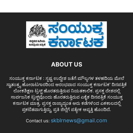
ABOUT US
ಸಂಯುಕ್ತ ಕರ್ನಾಟಕ : ಸ್ಪಷ್ಟ ಉದ್ದೇಶ ಜತೆಗೆ ಮೌಲ್ಯಗಳ ತಳಹದಿಯ ಮೇಲೆ
ಸ್ವಾತಂತ್ರ್ಯ ಹೋರಾಟಗಾರರಿಂದ ಆರಂಭವಾದ ಸಂಯುಕ್ತ ಕರ್ನಾಟಕ' ದಿನಪತ್ರಿಕೆ
ಲೋಕಶಿಕ್ಷಣ ಟ್ರಸ್ಟ್ ಹೊರತರುತ್ತಿರುವ ನಿಯತಕಾಲಿಕ. ಪ್ರಸಕ್ತ ದೇಶದಲ್ಲಿ
ಸಾರ್ವಜನಿಕ ಟ್ರಸ್ಟ್‌ವೊಂದು ಹೊರತರುತ್ತಿರುವ ಏಕೈಕ ದಿನಪತ್ರಿಕೆ ಸಂಯುಕ್ತ
ಕರ್ನಾಟಕ ಮಾತ್ರ. ಪ್ರಸಕ್ತ ರಾಜ್ಯಾದ್ಯಂತ ಆರು ಕಡೆಗಳಿಂದ ಏಕಕಾಲದಲ್ಲಿ
ಪ್ರಕಟಿತವಾಗುತ್ತಿದ್ದು, ಪ್ರತಿ ಜಿಲ್ಲೆಗೆ ಪತ್ಯೇಕ ಆವೃತ್ತಿ ಹೊಂದಿದೆ.
skblrnews@gmail.com
Contact us: