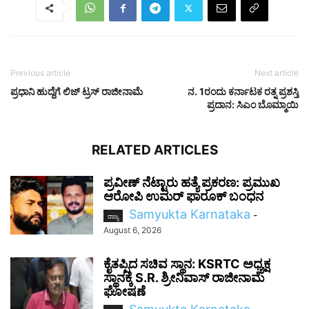
Previous article
Next article
ಪ್ರಧಾನಿ ಹುದ್ದೆಗೆ ಲಿಜ್‌ ಟ್ರಸ್‌ ರಾಜೀನಾಮೆ
ನ. 1ರಂದು ಕರ್ನಾಟಕ ರತ್ನ ಪ್ರಶಸ್ತಿ
ಪ್ರದಾನ: ಸಿಎಂ ಬೊಮ್ಮಾಯಿ
RELATED ARTICLES
ಪ್ರವೀಣ್ ನೆಟ್ಟಾರು ಹತ್ಯೆ ಪ್ರಕರಣ: ಪ್ರಮುಖ
ಆರೋಪಿ ಉಮರ್ ಫಾರೂಕ್ ಬಂಧನ
Samyukta Karnataka
-
ರಾಜ್ಯ
August 6, 2026
ಕೈತಪ್ಪಿದ ಸಚಿವ ಸ್ಥಾನ: KSRTC ಅಧ್ಯಕ್ಷ
ಸ್ಥಾನಕ್ಕೆ S.R. ಶ್ರೀನಿವಾಸ್ ರಾಜೀನಾಮೆ
ಘೋಷಣೆ