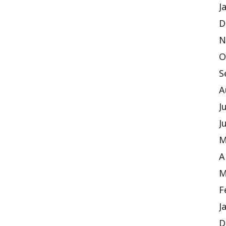
J
D
N
O
S
A
J
J
M
A
M
F
J
D