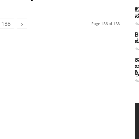
₹
ಸ
188
Page 186 of 188
Au
B
ಶ
Au
ಕ
ಬ
ಶ
Au