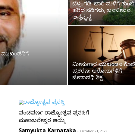
ಬೆಳ್ತಂಗಡಿ: ಭಾರಿ ಮಳೆಗೆ ತುಂಬಿ
ಹರಿದ ನದಿಗಳು, ಜನಜೀವನ
ಅಸ್ತವ್ಯಸ್ಥ
 ಮುಖಂಡನಿಗೆ
ಮೀನುಗಾರ ಮುಖಂಡನ ಕೊಲೆ
ಪ್ರಕರಣ: ಆರೋಪಿಗಳಿಗೆ
ಜೀವಾವಧಿ ಶಿಕ್ಷೆ
ಪಂಚವರ್ಣ ರಾಜ್ಯೋತ್ಸವ ಪ್ರಶಸ್ತಿಗೆ
ಮಹಾಬಲೇಶ್ವರ ಆಯ್ಕೆ
Samyukta Karnataka
-
October 21, 2022