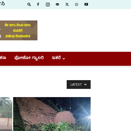
ಿಸಿ
ಕಣ
ಫೋಟೋ ಗ್ಯಾಲರಿ
ಇತರೆ
LATEST