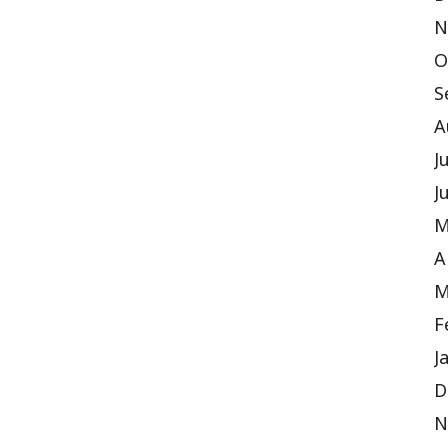
N
O
S
A
J
J
M
A
M
F
J
D
N