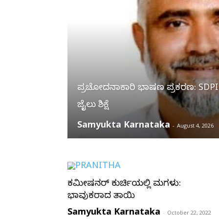
ಪ್ರಚೋದನಾಕಾರಿ ಭಾಷಣ ಪ್ರಕರಣ: SDPI
ಜೈಲು ಶಿಕ್ಷೆ
Samyukta Karnataka
-
August 4, 2026
ಕಮೀಷನರ್ ಕುರ್ಚಿಯಲ್ಲಿ ಮಗಳು:
ಭಾವುಕರಾದ ತಾಯಿ
Samyukta Karnataka
-
October 22, 2022