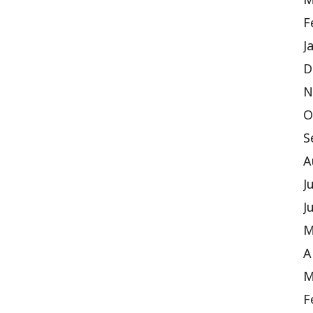
M
F
J
D
N
O
S
A
J
J
M
A
M
F