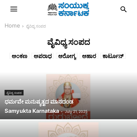
Home
ವೈವಿಧ್ಯ ಸಂಪದ
ವೈವಿಧ್ಯ ಸಂಪದ
ಅಂಕಣ
ಅಪರಾಧ
ಆರೋಗ್ಯ
ಆಹಾರ
ಕಾರ್ಟೂನ್
ಕೃಷಿ/ವಾಣಿಜ್ಯ
ಕ್ರೀಡೆ
ಜಾಣರ ಗುರು
ತಾಜಾ ಸುದ್ದಿ
ನಮ್ಮ ಜಿಲ್ಲೆ
ಪದಬಂಧ
ಪಾಡ್‌ಕಾಸ್ಟ್
ವಿಜ್ಞಾನ
ವಿಶೇಷ ಸುದ್ದಿ
ವೈರಲ್
ವೈವಿಧ್ಯ ಸಂಪದ
ಸಂದರ್ಶನ
ಸಂಪಾದಕೀಯ
ಸಂಸ್ಕೃತಿ ಸಂಪದ
ಸಿಂಧೂರ
ಸಿನಿ ಮಿಲ್ಸ್
ವೈವಿಧ್ಯ ಸಂಪದ
ಸುದ್ದಿ
ಧರ್ಮವೇ ಮನುಷ್ಯತ್ವದ ಮಾನದಂಡ
Samyukta Karnataka
-
July 21, 2025