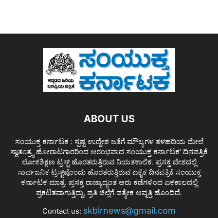
ABOUT US
ಸಂಯುಕ್ತ ಕರ್ನಾಟಕ : ಸ್ಪಷ್ಟ ಉದ್ದೇಶ ಜತೆಗೆ ಮೌಲ್ಯಗಳ ತಳಹದಿಯ ಮೇಲೆ
ಸ್ವಾತಂತ್ರ್ಯ ಹೋರಾಟಗಾರರಿಂದ ಆರಂಭವಾದ ಸಂಯುಕ್ತ ಕರ್ನಾಟಕ' ದಿನಪತ್ರಿಕೆ
ಲೋಕಶಿಕ್ಷಣ ಟ್ರಸ್ಟ್ ಹೊರತರುತ್ತಿರುವ ನಿಯತಕಾಲಿಕ. ಪ್ರಸಕ್ತ ದೇಶದಲ್ಲಿ
ಸಾರ್ವಜನಿಕ ಟ್ರಸ್ಟ್‌ವೊಂದು ಹೊರತರುತ್ತಿರುವ ಏಕೈಕ ದಿನಪತ್ರಿಕೆ ಸಂಯುಕ್ತ
ಕರ್ನಾಟಕ ಮಾತ್ರ. ಪ್ರಸಕ್ತ ರಾಜ್ಯಾದ್ಯಂತ ಆರು ಕಡೆಗಳಿಂದ ಏಕಕಾಲದಲ್ಲಿ
ಪ್ರಕಟಿತವಾಗುತ್ತಿದ್ದು, ಪ್ರತಿ ಜಿಲ್ಲೆಗೆ ಪತ್ಯೇಕ ಆವೃತ್ತಿ ಹೊಂದಿದೆ.
skblrnews@gmail.com
Contact us: