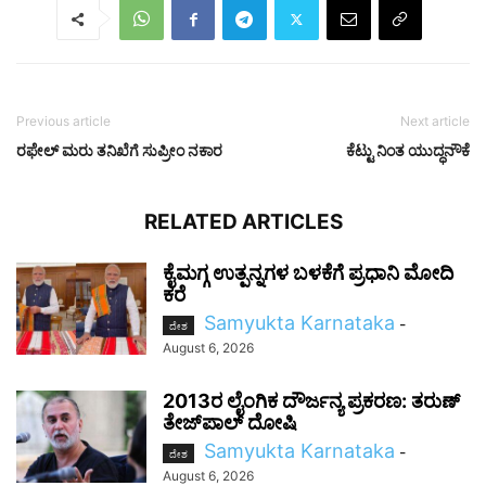
Previous article
Next article
ರಫೇಲ್ ಮರು ತನಿಖೆಗೆ ಸುಪ್ರೀಂ ನಕಾರ
ಕೆಟ್ಟು ನಿಂತ ಯುದ್ಧನೌಕೆ
RELATED ARTICLES
ಕೈಮಗ್ಗ ಉತ್ಪನ್ನಗಳ ಬಳಕೆಗೆ ಪ್ರಧಾನಿ ಮೋದಿ
ಕರೆ
Samyukta Karnataka
-
ದೇಶ
August 6, 2026
2013ರ ಲೈಂಗಿಕ ದೌರ್ಜನ್ಯ ಪ್ರಕರಣ: ತರುಣ್
ತೇಜ್‌ಪಾಲ್ ದೋಷಿ
Samyukta Karnataka
-
ದೇಶ
August 6, 2026