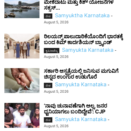
ಮೇಕೆದಾಟು ಮತ್ತು ಕಿಶೌ ಯೋಜನೆಗಳ
ಸಕ್ಸಸ್...
Samyuktha Karnataka
-
ದೇಶ
August 5, 2026
ರಿಲಯನ್ಸ್ ಪಾಲುದಾರಿಕೆಯೊಂದಿಗೆ ಭಾರತಕ್ಕೆ
ಬಂದ ಕಿಮ್ ಕಾರ್ದಶಿಯನ್ ಬ್ರ್ಯಾಂಡ್
Samyukta Karnataka
-
ಕೃಷಿ/ವಾಣಿಜ್ಯ
August 5, 2026
ಸರ್ಕಾರಿ ಆಸ್ಪತ್ರೆಯಲ್ಲಿ ಜನಿಸುವ ಮಗುವಿಗೆ
ಚಿನ್ನದ ಉಂಗುರ ಉಡುಗೊರೆ
Samyukta Karnataka
-
ದೇಶ
August 5, 2026
‘ನಾವು ಚುನಾವಣೆಗಾಗಿ ಅಲ್ಲ, ಜನರ
ಧ್ವನಿಯಾಗಲು ಬಂದಿದ್ದೇವೆ’: CJP
Samyukta Karnataka
-
ದೇಶ
August 5, 2026