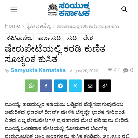
Home
ಕೃಷಿ/ವಾಣಿಜ್ಯ
ಷೇರುಪೇಟೆಯಲ್ಲಿ ಕರಡಿ ಕುಣಿತ ಸೂಚ್ಯಂಕ ಕುಸಿತ
ಕೃಷಿ/ವಾಣಿಜ್ಯ
ತಾಜಾ ಸುದ್ದಿ
ಸುದ್ದಿ
ದೇಶ
ಷೇರುಪೇಟೆಯಲ್ಲಿ ಕರಡಿ ಕುಣಿತ
ಸೂಚ್ಯಂಕ ಕುಸಿತ
Samyukta Karnataka
217
0
By
-
August 29, 2022
ಮುಂಬೈ: ಹಣದುಬ್ಬರ ತಡೆಯಲು ಬಡ್ಡಿದರ ಹೆಚ್ಚಿಸಲಾಗುವುದೆಂಬ
ಅಮೆರಿಕದ ಫೆಡರಲ್ ರಿಸರ್ವ್ ಹೇಳಿಕೆ ಬೆನ್ನಲ್ಲೇ ಭಾರತ ಸೇರಿದಂತೆ
ವಿಶದ ಎಲ್ಲ ಷೇರುಪೇಟೆಗಳ ವ್ಯವಹಾರದ ಮೇಲೆ ಪರಿಣಾಮ ಬೀರಿದೆ.
ಮುಂಬೈ ಬಂಡವಾಳ ಪೇಟೆಯಲ್ಲಿ ಸೋಮವಾರ ಬಿಎಸ್‌ಇ
ಷೇರುಸೂಚ್ಯಂಕ ೮೬೦ ಅಂಶಗಳಷ್ಟು ಕುಸಿತ ಕಂಡಿದ್ದು, ೫೭,೯೭೨ ರಲ್ಲಿ