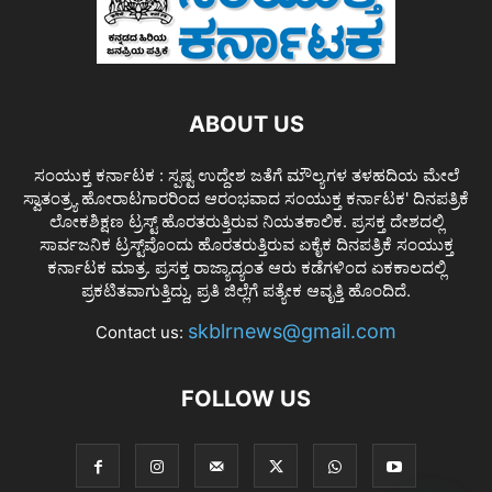
ABOUT US
ಸಂಯುಕ್ತ ಕರ್ನಾಟಕ : ಸ್ಪಷ್ಟ ಉದ್ದೇಶ ಜತೆಗೆ ಮೌಲ್ಯಗಳ ತಳಹದಿಯ ಮೇಲೆ
ಸ್ವಾತಂತ್ರ್ಯ ಹೋರಾಟಗಾರರಿಂದ ಆರಂಭವಾದ ಸಂಯುಕ್ತ ಕರ್ನಾಟಕ' ದಿನಪತ್ರಿಕೆ
ಲೋಕಶಿಕ್ಷಣ ಟ್ರಸ್ಟ್ ಹೊರತರುತ್ತಿರುವ ನಿಯತಕಾಲಿಕ. ಪ್ರಸಕ್ತ ದೇಶದಲ್ಲಿ
ಸಾರ್ವಜನಿಕ ಟ್ರಸ್ಟ್‌ವೊಂದು ಹೊರತರುತ್ತಿರುವ ಏಕೈಕ ದಿನಪತ್ರಿಕೆ ಸಂಯುಕ್ತ
ಕರ್ನಾಟಕ ಮಾತ್ರ. ಪ್ರಸಕ್ತ ರಾಜ್ಯಾದ್ಯಂತ ಆರು ಕಡೆಗಳಿಂದ ಏಕಕಾಲದಲ್ಲಿ
ಪ್ರಕಟಿತವಾಗುತ್ತಿದ್ದು, ಪ್ರತಿ ಜಿಲ್ಲೆಗೆ ಪತ್ಯೇಕ ಆವೃತ್ತಿ ಹೊಂದಿದೆ.
skblrnews@gmail.com
Contact us:
FOLLOW US