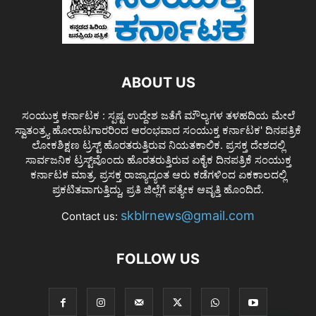
ABOUT US
ಸಂಯುಕ್ತ ಕರ್ನಾಟಕ : ಸ್ಪಷ್ಟ ಉದ್ದೇಶ ಜತೆಗೆ ಮೌಲ್ಯಗಳ ತಳಹದಿಯ ಮೇಲೆ
ಸ್ವಾತಂತ್ರ್ಯ ಹೋರಾಟಗಾರರಿಂದ ಆರಂಭವಾದ ಸಂಯುಕ್ತ ಕರ್ನಾಟಕ' ದಿನಪತ್ರಿಕೆ
ಲೋಕಶಿಕ್ಷಣ ಟ್ರಸ್ಟ್ ಹೊರತರುತ್ತಿರುವ ನಿಯತಕಾಲಿಕ. ಪ್ರಸಕ್ತ ದೇಶದಲ್ಲಿ
ಸಾರ್ವಜನಿಕ ಟ್ರಸ್ಟ್‌ವೊಂದು ಹೊರತರುತ್ತಿರುವ ಏಕೈಕ ದಿನಪತ್ರಿಕೆ ಸಂಯುಕ್ತ
ಕರ್ನಾಟಕ ಮಾತ್ರ. ಪ್ರಸಕ್ತ ರಾಜ್ಯಾದ್ಯಂತ ಆರು ಕಡೆಗಳಿಂದ ಏಕಕಾಲದಲ್ಲಿ
ಪ್ರಕಟಿತವಾಗುತ್ತಿದ್ದು, ಪ್ರತಿ ಜಿಲ್ಲೆಗೆ ಪತ್ಯೇಕ ಆವೃತ್ತಿ ಹೊಂದಿದೆ.
skblrnews@gmail.com
Contact us:
FOLLOW US